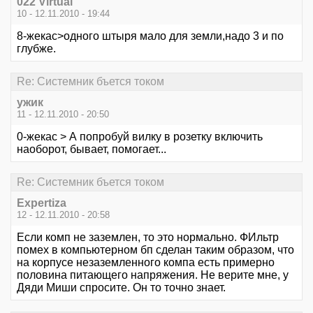
022 Virtual
10 - 12.11.2010 - 19:44
8-жекас>одного штыря мало для земли,надо 3 и по
глубже.
Re: Системник бъется током
ужик
11 - 12.11.2010 - 20:50
0-жекас > А попробуй вилку в розетку включить
наоборот, бывает, помогает...
Re: Системник бъется током
Expertiza
12 - 12.11.2010 - 20:58
Если комп не заземлен, то это нормально. ФИльтр
помех в компьютерном бп сделан таким образом, что
на корпусе незаземленного компа есть примерно
половина питающего напряжения. Не верите мне, у
Дяди Миши спросите. Он то точно знает.