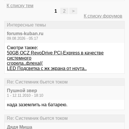
К списку тем
1
2
>
К списку форумов
Интересные темы
forums-kuban.ru
09.08.2026 - 05:17
Смотри также:
50GB OCZ RevoDrive PCI-Express в качестве
системного
сгорела..флеха((
LED Подсветка с жк экрана от ноута..
Re: Системник бъется током
Пушной звер
1 - 12.11.2010 - 18:10
нада заземлить на батарею.
Re: Системник бъется током
Дядя Миша