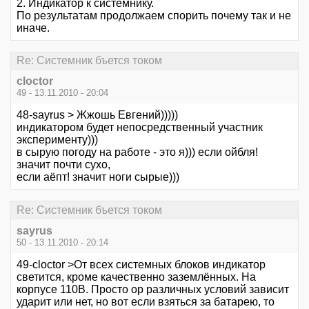
2. Индикатор к системнику.
По результатам продолжаем спорить почему так и не
иначе.
Re: Системник бъется током
cloctor
49 - 13.11.2010 - 20:04
48-sayrus > Жжошь Евгений)))))
индикатором будет непосредственный участник
эксперименту)))
в сырую погоду на работе - это я))) если ойбля!
значит почти сухо,
если аёпт! значит ноги сырые)))
Re: Системник бъется током
sayrus
50 - 13.11.2010 - 20:14
49-cloctor >От всех системных блоков индикатор
светится, кроме качественно заземлённых. На
корпусе 110В. Просто ор различных условий зависит
ударит или нет, но вот если взяться за батарею, то