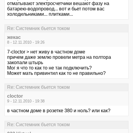
отматывают электросчетчики вешают фазу на
батарею-водопровод... вот и бьет потом вас
холодильниками... плитками...
Re: Системник бъется током
жекас
8 - 12.11.2010 - 19:26
7-cloctor > нет живу в частном доме
причем даже землю провели метра на полтора
закопали штырь
Мог я что то как то не так подключить?
Может мать привинтил как то не правильно?
Re: Системник бъется током
cloctor
9 - 12.11.2010 - 19:38
в частном доме в розетке 380 и ноль? или как?
Re: Системник бъется током