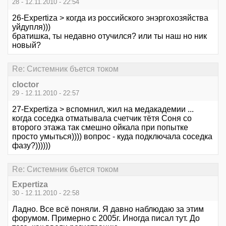
28 - 12.11.2010 - 22:54
26-Expertiza > когда из российского энэргохозяйства
уйдупля)))
братишка, ты недавно отучился? или ты наш но ник
новый?
Re: Системник бъется током
cloctor
29 - 12.11.2010 - 22:57
27-Expertiza > вспомнил, жил на медакадемии ...
когда соседка отматывала счетчик тётя Соня со
второго этажа так смешно ойкала при попытке
просто умыться)))) вопрос - куда подключала соседка
фазу?))))))
Re: Системник бъется током
Expertiza
30 - 12.11.2010 - 22:58
Ладно. Все всё поняли. Я давно наблюдаю за этим
форумом. Примерно с 2005г. Иногда писал тут. До