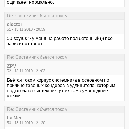
сщипанёт нормально.
Re: Системник бъется током
cloctor
51 - 13.11.2010 - 20:39
50-sayrus > у меня на работе пол бетонный))) все
зависит от тапок
Re: Системник бъется током
ZPV
52 - 13.11.2010 - 21:03
Бьётся током корпус системника в основном по
причине гавёных кондеров в удлинителе, которым
подключают системник, у них там сумашедшие
утечки.....
Re: Системник бъется током
La Mer
53 - 13.11.2010 - 21:20