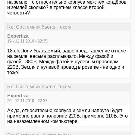
на земле, то относительно корпуса меж тех кондёров
и землей сколько? в третьем классе второй
четверти?
Re: Системник бъется током
Expertiza
19 - 12.11.2010 - 22:35
18-cloctor > Уважаемый, ваше представление о ноле
на земле, весьма расплывчато. Между фазой и
фазой - 380В. Между фазой и нулевым проводом -
220В. Земля и нулевой провод в розетке - не одно и
тоже.
Re: Системник бъется током
Expertiza
20 - 12.11.2010 - 22:37
Ах да, относительно корпуса и земли напруга будет
примерно равна половине 220В. примерно 110В. Это
на незаземленном компьютере.