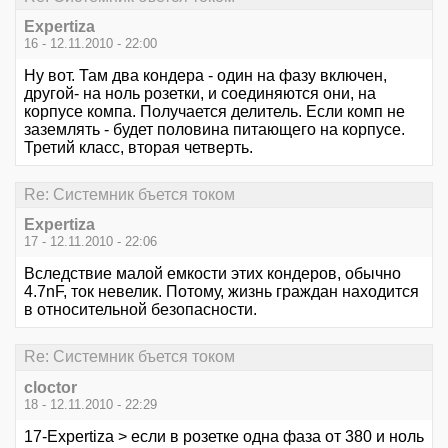
Expertiza
16 - 12.11.2010 - 22:00
Ну вот. Там два кондера - один на фазу включен,
другой- на ноль розетки, и соединяются они, на
корпусе компа. Получается делитель. Если комп не
заземлять - будет половина питающего на корпусе.
Третий класс, вторая четверть.
Re: Системник бъется током
Expertiza
17 - 12.11.2010 - 22:06
Вследствие малой емкости этих кондеров, обычно
4.7nF, ток невелик. Потому, жизнь граждан находится
в относительной безопасности.
Re: Системник бъется током
cloctor
18 - 12.11.2010 - 22:29
17-Expertiza > если в розетке одна фаза от 380 и ноль