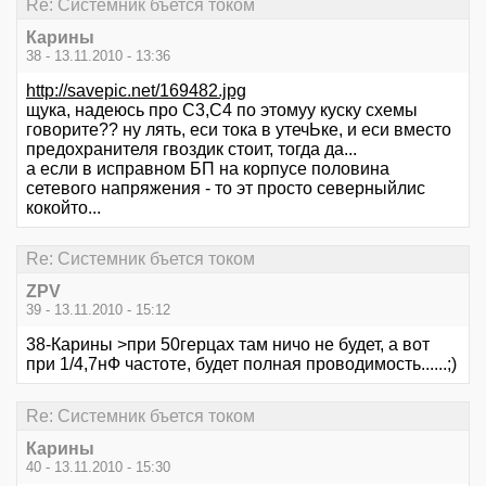
Re: Системник бъется током
Карины
38 - 13.11.2010 - 13:36
http://savepic.net/169482.jpg
щука, надеюсь про С3,С4 по этомуу куску схемы
говорите?? ну лять, еси тока в утечЬке, и еси вместо
предохранителя гвоздик стоит, тогда да...
а если в исправном БП на корпусе половина
сетевого напряжения - то эт просто северныйлис
кокойто...
Re: Системник бъется током
ZPV
39 - 13.11.2010 - 15:12
38-Карины >при 50герцах там ничо не будет, а вот
при 1/4,7нФ частоте, будет полная проводимость......;)
Re: Системник бъется током
Карины
40 - 13.11.2010 - 15:30