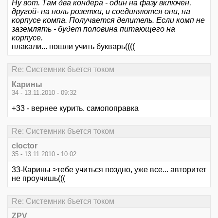
Ну вот. Там два кондера - один на фазу включен,
другой- на ноль розетки, и соединяются они, на
корпусе компа. Получается делитель. Если комп не
заземлять - будет половина питающего на
корпусе.
плакали... пошли учить букварь((((
Re: Системник бъется током
Карины
34 - 13.11.2010 - 09:32
+33 - вернее курить. самопоправка
Re: Системник бъется током
cloctor
35 - 13.11.2010 - 10:02
33-Карины >тебе учиться поздно, уже все... авторитет
не проучишь(((
Re: Системник бъется током
ZPV