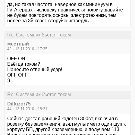
да, но такая частота, наверное как минимуум в
ГигАгерцах - человеку практически пофигу. давайте
не будем повторять основы электротехники, тем
более за 3й класс вторуйю четвердь.
Re: Системник бъется током
местный
42 - 13.11.2010 - 17:35
OFF ON
Бьётца током?
Нанесите отвеный удар!
OFF OFF
:)
Re: Системник бъется током
Diffuzor75
44 - 13.11.2010 - 18:31
Сейчас достал рабочий кодеген 300вт, включил в
розетку без заземления, взял мультиметр один щуп к
корпусу БП, другой к заземлению, и получаем 113
Вольт, а переключив на миллиамперы получаем