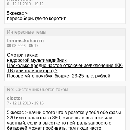
6 - 12.11.2010 - 19:12
5-жекас >
пересобери. где-то коротит
Интересные темы
forums-kuban.ru
09.08.2026 - 05:17
Смотри также:
недорогой мультимедийник
Насколько вредно частое отключение/включение ЖК-
ТВ (или жк-монитора) ?
Посоветуйте ноутбук, бюджет 23-25 тыс. рублей
Re: Системник бъется током
cloctor
7 - 12.11.2010 - 19:15
5-жекас > начни с того что в розетке у тебя обе фазы
220 или ноль и фаза 380, живешь в выстоке или
частный, если в высотке то нейтраль запросто с
батареей может пробивать, там люди часто