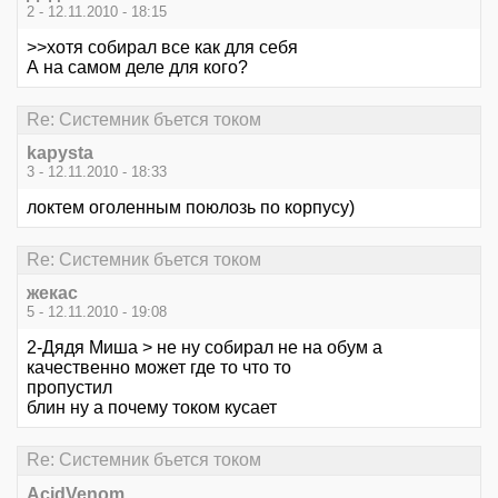
2 - 12.11.2010 - 18:15
>>хотя собирал все как для себя
А на самом деле для кого?
Re: Системник бъется током
kapysta
3 - 12.11.2010 - 18:33
локтем оголенным поюлозь по корпусу)
Re: Системник бъется током
жекас
5 - 12.11.2010 - 19:08
2-Дядя Миша > не ну собирал не на обум а
качественно может где то что то
пропустил
блин ну а почему током кусает
Re: Системник бъется током
AcidVenom