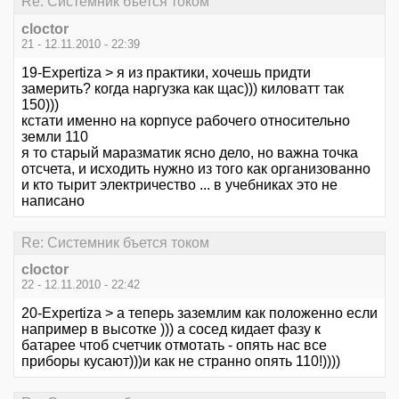
Re: Системник бъется током
cloctor
21 - 12.11.2010 - 22:39
19-Expertiza > я из практики, хочешь придти
замерить? когда наргузка как щас))) киловатт так
150)))
кстати именно на корпусе рабочего относительно
земли 110
я то старый маразматик ясно дело, но важна точка
отсчета, и исходить нужно из того как организованно
и кто тырит электричество ... в учебниках это не
написано
Re: Системник бъется током
cloctor
22 - 12.11.2010 - 22:42
20-Expertiza > а теперь заземлим как положенно если
например в высотке ))) а сосед кидает фазу к
батарее чтоб счетчик отмотать - опять нас все
приборы кусают)))и как не странно опять 110!))))