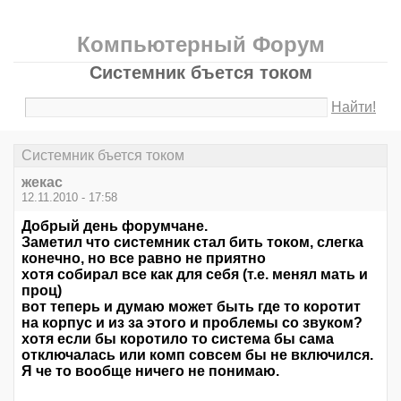
Компьютерный Форум
Системник бъется током
Найти!
Системник бъется током
жекас
12.11.2010 - 17:58
Добрый день форумчане.
Заметил что системник стал бить током, слегка
конечно, но все равно не приятно
хотя собирал все как для себя (т.е. менял мать и
проц)
вот теперь и думаю может быть где то коротит
на корпус и из за этого и проблемы со звуком?
хотя если бы коротило то система бы сама
отключалась или комп совсем бы не включился.
Я че то вообще ничего не понимаю.