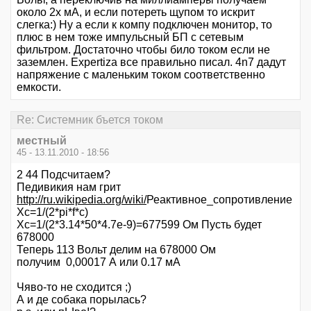
около 2х мА, и если потереть щупом то искрит
слегка:) Ну а если к компу подключен монитор, то
плюс в нем тоже импульсный БП с сетевым
фильтром. Достаточно чтобы било током если не
заземлен. Expertiza все правильно писал. 4n7 дадут
напряжение с маленьким током соответственно
емкости.
Re: Системник бъется током
местный
45 - 13.11.2010 - 18:56
2 44 Подсчитаем?
Педивикия нам грит
http://ru.wikipedia.org/wiki/
Реактивное_сопротивление
Хс=1/(2*pi*f*c)
Xc=1/(2*3.14*50*4.7e-9)=677599 Ом Пусть будет
678000
Теперь 113 Вольт делим на 678000 Ом
получим 0,00017 А или 0.17 мА
Чяво-то не сходится ;)
А и де собака порылась?