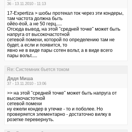
36 - 13.11.2010 - 11:13
17-Expertiza > шобы протекал ток через эти кондеры,
там частота должна быть
ойёо-ёой, а не 50 герц.....
Отсюда вывод, на этой "средней точке" может быть
напруга от высокочастотной
сетевой помехи, которой по определению там не
будет, а если и появится, то
явно не в виде пары сотен вольт, а в виде всего
пары вольт.....
Re: Системник бъется током
Дядя Миша
37 - 13.11.2010 - 13:06
>> на этой "средней точке" может быть напруга от
высокочастотной
сетевой помехи
ну ежели кондер в утечке - то и поболее. Но
проверяется элементарно - достаточно вилку в
розетке перевернуть.