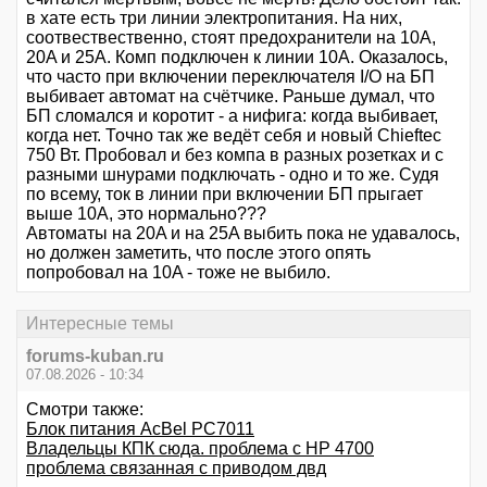
в хате есть три линии электропитания. На них,
соотвествественно, стоят предохранители на 10A,
20A и 25A. Комп подключен к линии 10A. Оказалось,
что часто при включении переключателя I/O на БП
выбивает автомат на счётчике. Раньше думал, что
БП сломался и коротит - а нифига: когда выбивает,
когда нет. Точно так же ведёт себя и новый Chieftec
750 Вт. Пробовал и без компа в разных розетках и с
разными шнурами подключать - одно и то же. Судя
по всему, ток в линии при включении БП прыгает
выше 10A, это нормально???
Автоматы на 20A и на 25A выбить пока не удавалось,
но должен заметить, что после этого опять
попробовал на 10A - тоже не выбило.
Интересные темы
forums-kuban.ru
07.08.2026 - 10:34
Смотри также:
Блок питания AcBel PC7011
Владельцы КПК сюда. проблема с HP 4700
проблема связанная с приводом двд