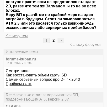
доступе практически не представлен стандарт
2.3, разве что тем же Залманом, и то не во всех
блоках.
Беру БП с расчётом по крайней мере на один
апгрейд в будущем. Стоит ли заморачиваться
ATX 2.3 или это касается только каких-нибудь
эксклюзивных либо серверных прибамбасов?
К списку тем
1
2
>
К списку форумов
Интересные темы
forums-kuban.ru
07.08.2026 - 10:34
Смотри также:
Как восстановить объем карты SD
Самый серьёзный вопрос про D-link 2640
Проблема с пк
Re: Насколько стоит заморачиваться БП,
поддерживающим ATX версии 2.3?
CTAPbIi