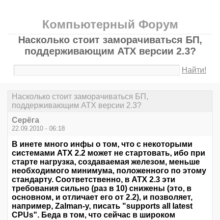
Компьютерный Форум
Насколько стоит заморачиваться БП,
поддерживающим ATX версии 2.3?
Найти!
Насколько стоит заморачиваться БП,
поддерживающим ATX версии 2.3?
Серёга
22.09.2010 - 06:18
В инете много инфы о том, что с некоторыми
системами ATX 2.2 может не стартовать, ибо при
старте нагрузка, создаваемая железом, меньше
необходимого минимума, положенного по этому
стандарту. Соответственно, в ATX 2.3 эти
требования сильно (раз в 10) снижены (это, в
основном, и отличает его от 2.2), и позволяет,
например, Zalman-у, писать "supports all latest
CPUs". Беда в том, что сейчас в широком