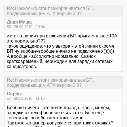
Re: Насколько стоит заморачиваться БП,
поддерживающим ATX версии 2.3?
Дядя Миша
56 - 26.09.2010 - 10:34
>>ток в линии при включении БП прыгает выше 10A,
это нормально???
такое ощущение, что у автора к этой линни окромя
БП ну вообще-вообще ничего не подключено )))))))
А вообще - абсолютно нормально. Скачок
кратковременый, необходим для зарядки сетевых
кондисаторов.
Re: Насколько стоит заморачиваться БП,
поддерживающим ATX версии 2.3?
Серёга
57 - 26.09.2010 - 11:19
Вообще ничего - это почти правда. Часы, модем,
зарядки от телефонов не считаются. Был ещё
телевизор, но и без него тоже самое.
Так сколько ампер допускается при таких скачках?