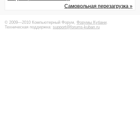
Самовольная перезагрузка »
© 2009—2010 Компьютерный Форум,
Форумы Кубани
.
Техническая поддержка:
support@forums-kuban.ru