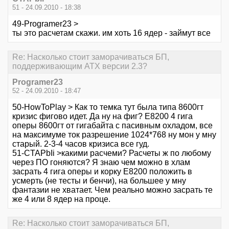
51 - 24.09.2010 - 18:38
49-Programer23 >
ты это расчетам скажи. им хоть 16 ядер - займут все
Re: Насколько стоит заморачиваться БП,
поддерживающим ATX версии 2.3?
Programer23
52 - 24.09.2010 - 18:47
50-HowToPlay > Как то темка тут была типа 8600гт
кризис фигово идет. Да ну на фиг? Е8200 4 гига
оперы 8600гт от гигабайта с пасивным охладом, все
на максимуме ток разрешение 1024*768 ну мон у мну
старый. 2-3-4 часов кризиса все гуд.
51-CTAPbIi >какими расчеми? Расчеты ж по любому
через ПО гоняются? Я знаю чем можно в хлам
засрать 4 гига оперы и корку Е8200 положить в
усмерть (не тесты и бенчи), на большее у мну
фантазии не хватает. Чем реально можно засрать те
же 4 или 8 ядер на проце.
Re: Насколько стоит заморачиваться БП,