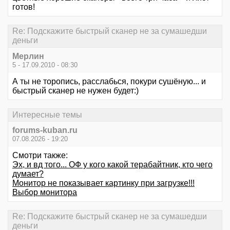
готов!
Re: Подскажите быстрый сканер не за сумашедши
деньги
Мерлин
5 - 17.09.2010 - 08:30
А ты не торопись, расслабься, покури сушёную... и
быстрый сканер не нужен будет:)
Интересные темы
forums-kuban.ru
07.08.2026 - 19:20
Смотри также:
Эх, и вд того... ОФ у кого какой терабайтник, кто чего
думает?
Монитор не показывает картинку при загрузке!!!
Выбор монитора
Re: Подскажите быстрый сканер не за сумашедши
деньги