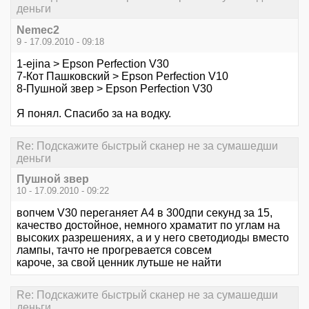
деньги
Nemec2
9 - 17.09.2010 - 09:18
1-ejina > Epson Perfection V30
7-Кот Пашковский > Epson Perfection V10
8-Пушной звер > Epson Perfection V30
Я понял. Спасибо за на водку.
Re: Подскажите быстрый сканер не за сумашедши
деньги
Пушной звер
10 - 17.09.2010 - 09:22
вопчем V30 переганяет А4 в 300дпи секунд за 15,
качество достойное, немного храматит по углам на
высоких разрешениях, а и у него светодиоды вместо
лампы, тачто не прогревается совсем
кароче, за свой ценник лутьше не найти
Re: Подскажите быстрый сканер не за сумашедши
деньги