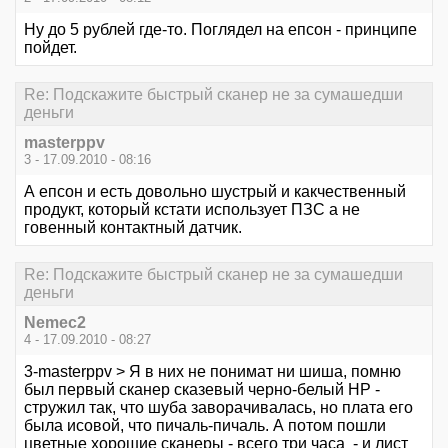
Ну до 5 рублей где-то. Поглядел на епсон - принципе
пойдет.
Re: Подскажите быстрый сканер не за сумашедши
деньги
masterppv
3 - 17.09.2010 - 08:16
А епсон и есть довольно шустрый и какчественный
продукт, который кстати использует ПЗС а не
говенный контактный датчик.
Re: Подскажите быстрый сканер не за сумашедши
деньги
Nemec2
4 - 17.09.2010 - 08:27
3-masterppv > Я в них не понимат ни шиша, помню
был первый сканер сказевый черно-белый HP -
стружил так, что шуба заворачивалась, но плата его
была исовой, что пичаль-пичаль. А потом пошли
цветные хорошие сканеры - всего три часа - и лист