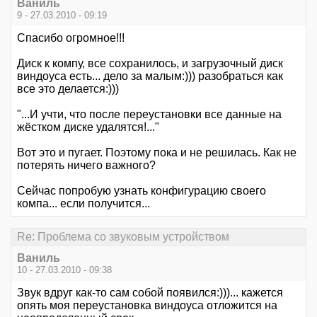
Ваниль
9 - 27.03.2010 - 09:19
Спасибо огромное!!!
Диск к компу, все сохранилось, и загрузочный диск
виндоуса есть... дело за малым:))) разобраться как
все это делается:)))
"...И учти, что после переустановки все данные на
жёстком диске удалятся!..."
Вот это и пугает. Поэтому пока и не решилась. Как не
потерять ничего важного?
Сейчас попробую узнать конфигурацию своего
компа... если получится...
Re: Проблема со звуковым устройством
Ваниль
10 - 27.03.2010 - 09:38
Звук вдруг как-то сам собой появился:)))... кажется
опять моя переустановка виндоуса отложится на