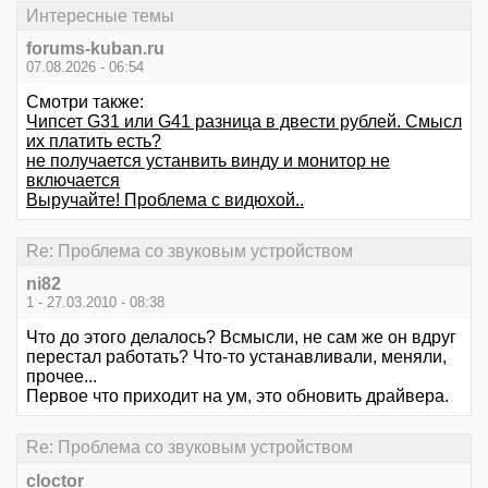
Интересные темы
forums-kuban.ru
07.08.2026 - 06:54
Смотри также:
Чипсет G31 или G41 разница в двести рублей. Смысл
их платить есть?
не получается устанвить винду и монитор не
включается
Выручайте! Проблема с видюхой..
Re: Проблема со звуковым устройством
ni82
1 - 27.03.2010 - 08:38
Что до этого делалось? Всмысли, не сам же он вдруг
перестал работать? Что-то устанавливали, меняли,
прочее...
Первое что приходит на ум, это обновить драйвера.
Re: Проблема со звуковым устройством
cloctor