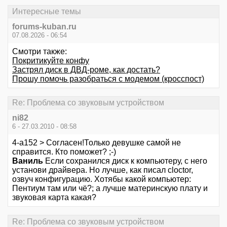
Интересные темы
forums-kuban.ru
07.08.2026 - 06:54
Смотри также:
Покритикуйте конфу
Застрял диск в ДВД-роме, как достать?
Прошу помочь разобраться с модемом (кросспост)
Re: Проблема со звуковым устройством
ni82
6 - 27.03.2010 - 08:58
4-a152 > Согласен!Только девушке самой не
справится. Кто поможет? ;-)
Ваниль
Если сохранился диск к компьютеру, с него
установи драйвера. Но лучше, как писал cloctor,
озвуч конфигурацию. Хотябы какой компьютер:
Пентиум там или чё?; а лучше материнскую плату и
звуковая карта какая?
Re: Проблема со звуковым устройством