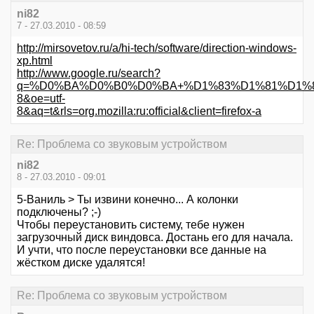
ni82
7 - 27.03.2010 - 08:59
http://mirsovetov.ru/a/hi-tech/software/direction-windows-
xp.html
http://www.google.ru/search?
q=%D0%BA%D0%B0%D0%BA+%D1%83%D1%81%D1%82
8&oe=utf-
8&aq=t&rls=org.mozilla:ru:official&client=firefox-a
Re: Проблема со звуковым устройством
ni82
8 - 27.03.2010 - 09:01
5-Ваниль > Ты извини конечно... А колонки
подключены? ;-)
Чтобы переустановить систему, тебе нужен
загрузочный диск виндовса. Достань его для начала.
И учти, что после переустановки все данные на
жёстком диске удалятся!
Re: Проблема со звуковым устройством