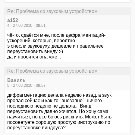
Re: Проблема со звуковым устройством
a152
4 - 27.03.2010 - 08:51
чё-то, сдаётся мне, после дефрагментаций-
ускорений, которые, вероятно
э снесли звуковуху, дешевле и правильнее
переустановить винду :-)
да и просится она уже...
Re: Проблема со звуковым устройством
Ваниль
5 - 27.03.2010 - 08:57
дифрагментацию делала неделю назад, а звук
пропал сейчас и как-то "внезапно", ничего
последнюю неделю не делала... Винд
переустановить давно хочется. Но хочу сама
научиться, но все боюсь рискнуть. Может быть
посоветуете хорошую простую инструкцию по
переустановке виндоуса?