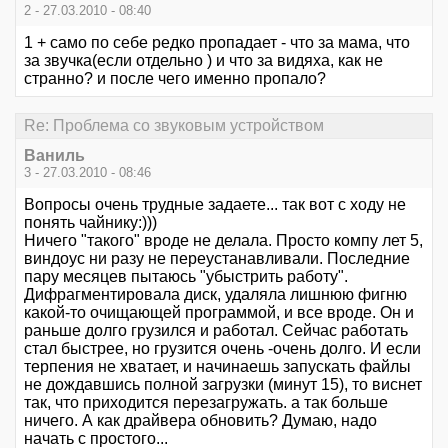
2 - 27.03.2010 - 08:40
1 + само по себе редко пропадает - что за мама, что
за звучка(если отдельно ) и что за видяха, как не
странно? и после чего именно пропало?
Re: Проблема со звуковым устройством
Ваниль
3 - 27.03.2010 - 08:46
Вопросы очень трудные задаете... так вот с ходу не
понять чайнику:)))
Ничего "такого" вроде не делала. Просто компу лет 5,
виндоус ни разу не переустанавливали. Последние
пару месяцев пытаюсь "убыстрить работу".
Дифрагментировала диск, удаляла лишнюю фигню
какой-то очищающей программой, и все вроде. Он и
раньше долго грузился и работал. Сейчас работать
стал быстрее, но грузится очень -очень долго. И если
терпения не хватает, и начинаешь запускать файлы
не дождавшись полной загрузки (минут 15), то виснет
так, что приходится перезагружать. а так больше
ничего. А как драйвера обновить? Думаю, надо
начать с простого...