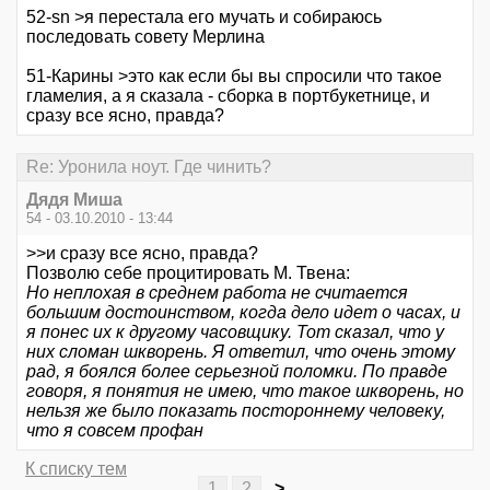
52-sn >я перестала его мучать и собираюсь
последовать совету Мерлина
51-Карины >это как если бы вы спросили что такое
гламелия, а я сказала - сборка в портбукетнице, и
сразу все ясно, правда?
Re: Уронила ноут. Где чинить?
Дядя Миша
54 - 03.10.2010 - 13:44
>>и сразу все ясно, правда?
Позволю себе процитировать М. Твена:
Но неплохая в среднем работа не считается
большим достоинством, когда дело идет о часах, и
я понес их к другому часовщику. Тот сказал, что у
них сломан шкворень. Я ответил, что очень этому
рад, я боялся более серьезной поломки. По правде
говоря, я понятия не имею, что такое шкворень, но
нельзя же было показать постороннему человеку,
что я совсем профан
К списку тем
1
2
>