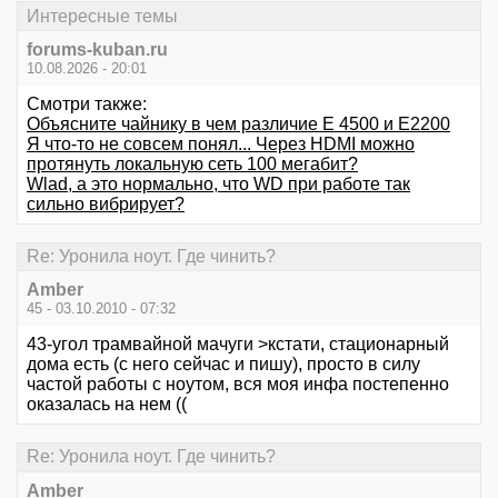
Интересные темы
forums-kuban.ru
10.08.2026 - 20:01
Смотри также:
Объясните чайнику в чем различие Е 4500 и Е2200
Я что-то не совсем понял... Через HDMI можно
протянуть локальную сеть 100 мегабит?
Wlad, а это нормально, что WD при работе так
сильно вибрирует?
Re: Уронила ноут. Где чинить?
Amber
45 - 03.10.2010 - 07:32
43-угол трамвайной мачуги >кстати, стационарный
дома есть (с него сейчас и пишу), просто в силу
частой работы с ноутом, вся моя инфа постепенно
оказалась на нем ((
Re: Уронила ноут. Где чинить?
Amber