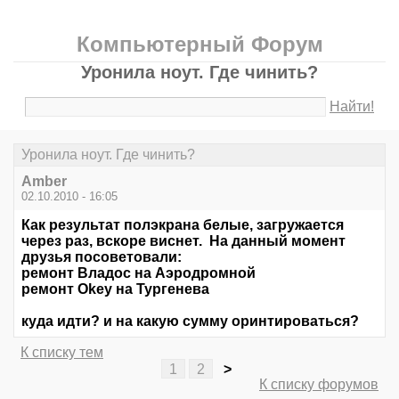
Компьютерный Форум
Уронила ноут. Где чинить?
Найти!
Уронила ноут. Где чинить?
Amber
02.10.2010 - 16:05
Как результат полэкрана белые, загружается
через раз, вскоре виснет. На данный момент
друзья посоветовали:
ремонт Владос на Аэродромной
ремонт Okey на Тургенева
куда идти? и на какую сумму оринтироваться?
К списку тем
1
2
>
К списку форумов