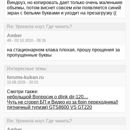
Виндоуз, но копировать дает только очень маленькие
объемы, потом виснет совсем или появляется синий
экран с белыми буквами и уходит на презагрузку ((
Re: Уронила ноут. Где чинить?
Amber
49 - 03.10.2010 - 08:26
на стационарном клава плохая, прошу прощения за
пропущенные буквы
Интересные темы
forums-kuban.ru
10.08.2026 - 20:01
Смотри также:
небольшой Вопросик о dlink dir-120....
Чуть не сгорел БП и Видео из за 6pin переходника!!
пятничный тупизм) GTS8600 VS GT220
Re: Уронила ноут. Где чинить?
Amber