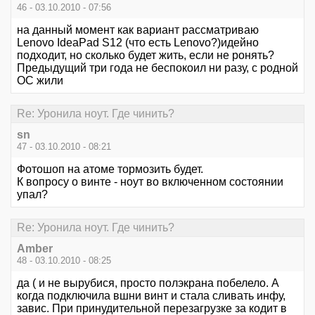
46 - 03.10.2010 - 07:56
на данный момент как вариант рассматриваю
Lenovo IdeaPad S12 (что есть Lenovo?)идейно
подходит, но сколько будет жить, если не ронять?
Предыдущий три года не беспокоил ни разу, с родной
ОС жили
Re: Уронила ноут. Где чинить?
sn
47 - 03.10.2010 - 08:21
Фотошоп на атоме тормозить будет.
К вопросу о винте - ноут во включенном состоянии
упал?
Re: Уронила ноут. Где чинить?
Amber
48 - 03.10.2010 - 08:25
да ( и не вырубися, просто полэкрана побелело. А
когда подключила вшни винт и стала сливать инфу,
завис. При принудительной перезагрузке за кодит в