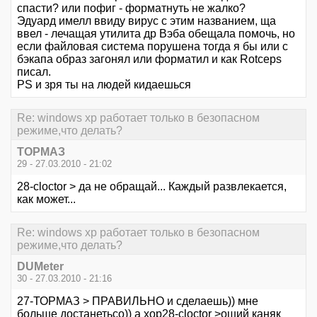
спасти? или пофиг - форматнуть не жалко?
Эдуард имелл ввиду вирус с этим названием, ща
ввел - лечащая утилита др Вэба обещала помочь, но
если файловая система порушена тогда я бы или с
бэкапа образ загонял или форматил и как Rotceps
писал.
PS и зря ты на людей кидаешься
Re: windows xp работает только в безопасном
режиме,что делать?
ТОРМАЗ
29 - 27.03.2010 - 21:02
28-cloctor > да не обращай... Каждый развлекается,
как может...
Re: windows xp работает только в безопасном
режиме,что делать?
DUMeter
30 - 27.03.2010 - 21:16
27-ТОРМАЗ > ПРАВИЛЬНО и сделаешь)) мне
больше достанетьсо)) а хор28-cloctor >оший каняк