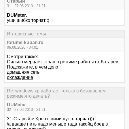
Старый
31 - 27.03.2010 - 21:21
DUMeter
,
уши шибко торчат :)
Интересные темы
forums-kuban.ru
06.08.2026 - 04:01
Смотри также:
Сильно мерцает экран в режиме работы от батареи.
Подскажите, в чем дело
домашняя сеть
охлаждение
Re: windows xp работает только в безопасном
режиме,что делать?
DUMeter
32 - 27.03.2010 - 21:31
31-Старый > Хрен с ними пусть торчат)))
\а вааще пить надо меньше тада такойц бред в