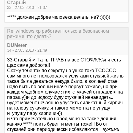
Старый
33 - 27.03.2010 - 21:37
***** должен добрее человека делать, не? :))))))
Re: windows xp работает только в безопасном
режиме,что делать?
DUMeter
34 - 27.03.2010 - 21:49
33-Старый > Та ты ПРАВ на все СТО%%%\я и есть
щас сама доброта!!
Скажу тебе так по секрету на ушко токо ТССССС
сам много лет пользовался услугами стукачей жизнь
такая была деваться некуда было, в волчьей стае
надо выть по волчьи иначе порвут заживо, но при
каждом удобном случае я их стукачей отправлял на
парашу))и до исдоху буду стукачей ненавидеть..
будет момент нечаянно упустить силикатный кирпич
на голову сукачику, я такого момента не упущу
и упущу пару кирпичин))
и что примечательно народ меня за такие деяния
каняко ***** поить будет и менты тоже!!! Бо от
стукачей они периодически исбавляются
чужими