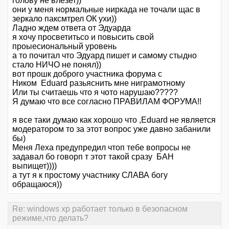
голову не влезет))
они у меня нормальные ниркада не точали щас в
зеркало паксмтрел ОК ухи))
Ладно ждем ответа от Эдуарда
я хочу просветитьсо и повысить свой
проыесиональный уровень
а то почитал что Эдуард пишет и самому стыдно
стало НИЧО не понял))
вот прошк доброго участника форума с
Ником Eduard разьяснить мне ниграмотному
Или ты считаешь что я чото нарушаю?????
Я думаю что все согласно ПРАВИЛАМ ФОРУМА!!
я все таки думаю как хорошо что ,Eduard не является
модератором то за этот вопрос уже давно забанили
бы)
Меня Леха предупредил чтоп тебе вопросы не
задавал бо говорп т этот такой сразу БАН
выпищет))))
а тут я к простому участнику СЛАВА богу
обращаюся))
Re: windows xp работает только в безопасном
режиме,что делать?