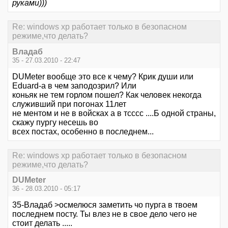
руками)))
Re: windows xp работает только в безопасном
режиме,что делать?
Владаб
35 - 27.03.2010 - 22:47
DUMeter вообще это все к чему? Крик души или
Eduard-а в чем заподозрил? Или
коньяк не тем горлом пошел? Как человек некогда
служивший при погонах 11лет
не ментом и не в войсках а в тсссс ....Б одной страны,
скажу пургу несешь во
всех постах, особенно в последнем...
Re: windows xp работает только в безопасном
режиме,что делать?
DUMeter
36 - 28.03.2010 - 05:17
35-Владаб >осмелюся заметить чо пурга в твоем
последнем посту. Ты влез не в свое дело чего не
стоит делать .....