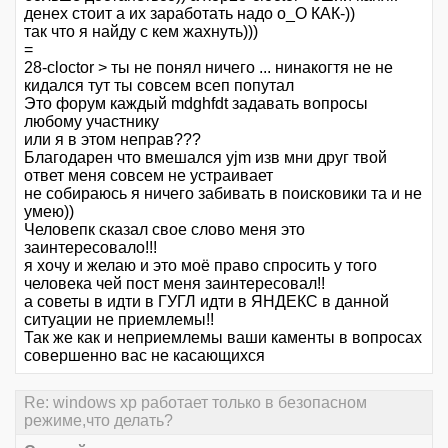
денех стоит а их заработать надо о_О КАК-))
так что я найду с кем жахнуть)))
=
28-cloctor > ты не понял ничего ... нинакогтя не не
кидался тут ты совсем всеп попутал
Это форум каждый mdghfdt задавать вопросы
любому участнику
или я в этом неправ???
Благодарен что вмешался yjm изв мни друг твой
ответ меня совсем не устраивает
не собираюсь я ничего забивать в поисковики та и не
умею))
Человепк сказал свое слово меня это
заинтересовало!!!
я хочу и желаю и это моё право спросить у того
человека чей пост меня заинтересовал!!
а советы в идти в ГУГЛ идти в ЯНДЕКС в данной
ситуации не приемлемы!!
Так же как и неприемлемы ваши каменты в вопросах
совершенно вас не касающихся
Re: windows xp работает только в безопасном
режиме,что делать?