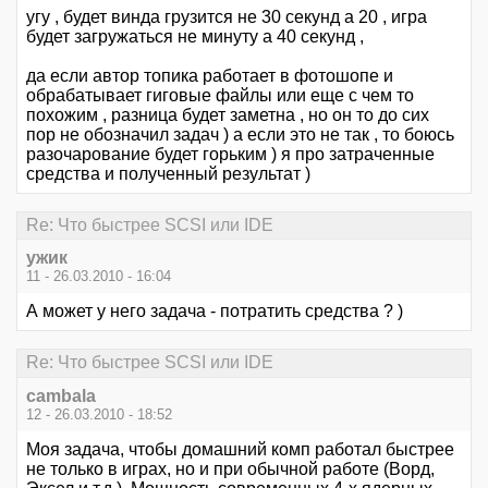
угу , будет винда грузится не 30 секунд а 20 , игра
будет загружаться не минуту а 40 секунд ,
да если автор топика работает в фотошопе и
обрабатывает гиговые файлы или еще с чем то
похожим , разница будет заметна , но он то до сих
пор не обозначил задач ) а если это не так , то боюсь
разочарование будет горьким ) я про затраченные
средства и полученный результат )
Re: Что быстрее SCSI или IDE
ужик
11 - 26.03.2010 - 16:04
А может у него задача - потратить средства ? )
Re: Что быстрее SCSI или IDE
cambala
12 - 26.03.2010 - 18:52
Моя задача, чтобы домашний комп работал быстрее
не только в играх, но и при обычной работе (Ворд,