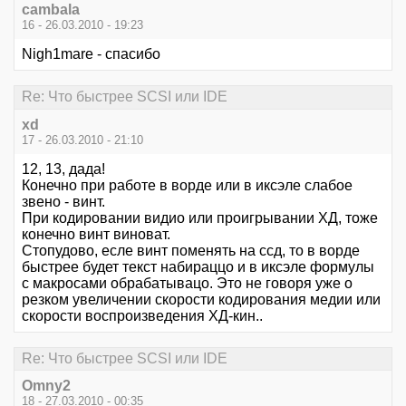
cambala
16 - 26.03.2010 - 19:23
Nigh1mare - спасибо
Re: Что быстрее SCSI или IDE
xd
17 - 26.03.2010 - 21:10
12, 13, дада!
Конечно при работе в ворде или в иксэле слабое
звено - винт.
При кодировании видио или проигрывании ХД, тоже
конечно винт виноват.
Стопудово, есле винт поменять на ссд, то в ворде
быстрее будет текст набираццо и в иксэле формулы
с макросами обрабатывацо. Это не говоря уже о
резком увеличении скорости кодирования медии или
скорости воспроизведения ХД-кин..
Re: Что быстрее SCSI или IDE
Omny2
18 - 27.03.2010 - 00:35