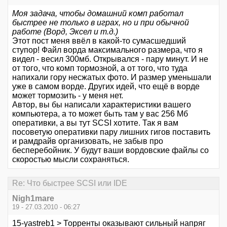
Моя задача, чтобы домашний комп работал
быстрее не только в играх, но и при обычной
работе (Ворд, Эксел и т.д.)
Этот пост меня ввёл в какой-то сумасшедший
ступор! Файл ворда максимального размера, что я
видел - весил 300мб. Открывался - пару минут. И не
от того, что комп тормозной, а от того, что туда
напихали гору несжатых фото. И размер уменьшали
уже в самом ворде. Других идей, что ещё в ворде
может тормозить - у меня нет.
Автор, вы бы написали характеристики вашего
компьютера, а то может быть там у вас 256 Мб
оперативки, а вы тут SCSI хотите. Так я вам
посоветую оперативки пару лишних гигов поставить
и рамдрайв организовать, не забыв про
бесперебойник. У будут ваши вордовские файлы со
скоростью мысли сохраняться.
Re: Что быстрее SCSI или IDE
Nigh1mare
19 - 27.03.2010 - 06:27
15-yastreb1 > Торренты оказывают сильный напряг