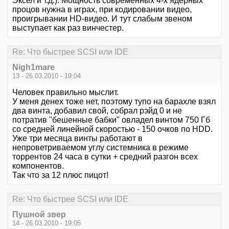
Эксел и т.д.). Мощность современных 4-х ядерных
процов нужна в играх, при кодировании видео,
проигрывании HD-видео. И тут слабым звеном
выступает как раз винчестер.
Re: Что быстрее SCSI или IDE
Nigh1mare
13 - 26.03.2010 - 19:04
Человек правильно мыслит.
У меня денех тоже нет, поэтому тупо на барахле взял
два винта, добавил свой, собрал рэйд 0 и не
потратив "бешенные бабки" овладел винтом 750 Гб
со средней линейной скоростью - 150 очков по HDD.
Уже три месяца винты работают в
непроветриваемом углу системника в режиме
торрентов 24 часа в сутки + средний разгон всех
компонентов.
Так что за 12 плюс пицот!
Re: Что быстрее SCSI или IDE
Пушной звер
14 - 26.03.2010 - 19:05