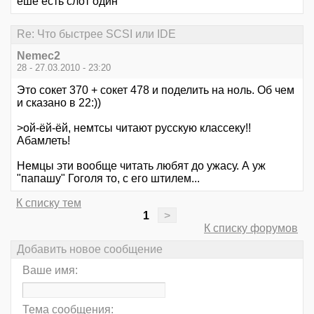
еше есть слот один
Re: Что быстрее SCSI или IDE
Nemec2
28 - 27.03.2010 - 23:20
Это сокет 370 + сокет 478 и поделить на ноль. Об чем
и сказано в 22:))
>ой-ёй-ёй, немтсы читают русскую классеку!!
Абамлеть!
Немцы эти вообще читать любят до ужасу. А уж
"папашу" Гоголя то, с его штилем...
К списку тем
1
>
К списку форумов
Добавить новое сообщение
Ваше имя:
Тема сообщения: