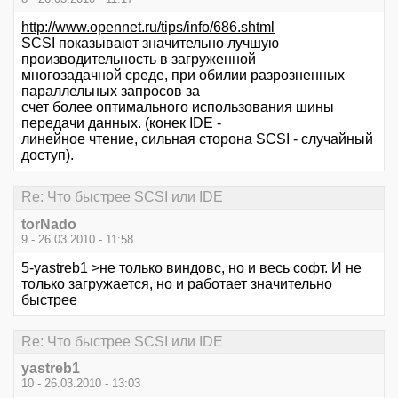
http://www.opennet.ru/tips/info/686.shtml
SCSI показывают значительно лучшую
производительность в загруженной
многозадачной среде, при обилии разрозненных
параллельных запросов за
счет более оптимального использования шины
передачи данных. (конек IDE -
линейное чтение, сильная сторона SCSI - случайный
доступ).
Re: Что быстрее SCSI или IDE
torNado
9 - 26.03.2010 - 11:58
5-yastreb1 >не только виндовс, но и весь софт. И не
только загружается, но и работает значительно
быстрее
Re: Что быстрее SCSI или IDE
yastreb1
10 - 26.03.2010 - 13:03