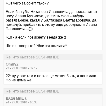
>Эт чего за сокит такой?
Если бы губы Никанора Ивановича да приставить к
носу Ивана Кузьмича, да взять сколь-нибудь
развязанное, какая у Балтазара Балтазаровича, да,
пожалуй, прибавить к этому еще дородности Ивана
Павловича...:)))
>18 - а если повиснет? венда же :)
Шо ви говорите? *боится полчаса*
Re: Что быстрее SCSI или IDE
Omny2
23 - 27.03.2010 - 09:17
22: ну у вас там и по хлеще может быть, я понимаю.
Но не дома же!
Re: Что быстрее SCSI или IDE
Дядя Миша
24 - 27.03.2010 - 10:35