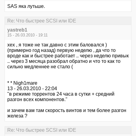
SAS яка лутьше.
Re: Что быстрее SCSI или IDE
yastreb1
15 - 26.03.2010 - 19:11
хех , я тоже не так давно с этим баловался )
(примерно год назад) первую неделю , да что то
вроде как и быстрее работает .. через неделю привык
.. через 3 месяца разобрал обратно и что то как то
сильно медленнее не стало (
* * Nigh1mare
13 - 26.03.2010 - 22:04
"в режиме торрентов 24 часа в сутки + средний
разгон всех компонентов."
и зачем вам там скорость винтов и тем более разгон
железа ?
Re: Что быстрее SCSI или IDE