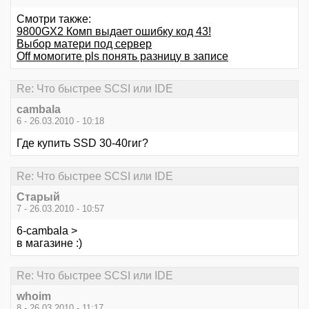
Смотри также:
9800GX2 Комп выдает ошибку код 43!
Выбор матери под сервер
Оff момогите pls понять разницу в записе
Re: Что быстрее SCSI или IDE
cambala
6 - 26.03.2010 - 10:18
Где купить SSD 30-40гиг?
Re: Что быстрее SCSI или IDE
Старый
7 - 26.03.2010 - 10:57
6-cambala >
в магазине :)
Re: Что быстрее SCSI или IDE
whoim
8 - 26.03.2010 - 11:17