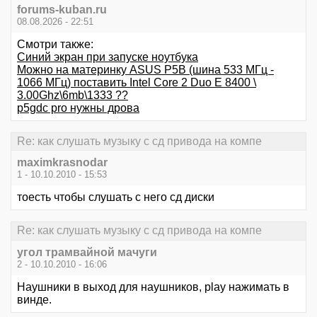
forums-kuban.ru
08.08.2026 - 22:51
Смотри также:
Синий экран при запуске ноутбука
Можно на материнку ASUS P5B (шина 533 МГц -
1066 МГц) поставить Intel Core 2 Duo E 8400 \
3.00Ghz\6mb\1333 ??
p5gdc pro нужны дрова
Re: как слушать музыку с сд привода на компе
maximkrasnodar
1 - 10.10.2010 - 15:53
тоесть чтобы слушать с него сд диски
Re: как слушать музыку с сд привода на компе
угол трамвайной мачуги
2 - 10.10.2010 - 16:06
Наушники в выход для наушников, play нажимать в
винде.