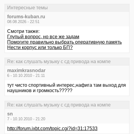
Интересные темы
forums-kuban.ru
08.08.2026 - 22:51
Смотри также:
Глупый вопрос, но все же задам
Помогите правильно выбрать оперативную память
Нести корпус или только БП?
Re: как слушать музыку с сд привода на компе
maximkrasnodar
6 - 10.10.2010 - 21:11
тут чисто спортивный интерес,нафига там выход для
наушников и громкость?????
Re: как слушать музыку с сд привода на компе
sn
7 - 10.10.2010 - 21:20
http://forum.ixbt.com/topic.cgi?id=31:17533