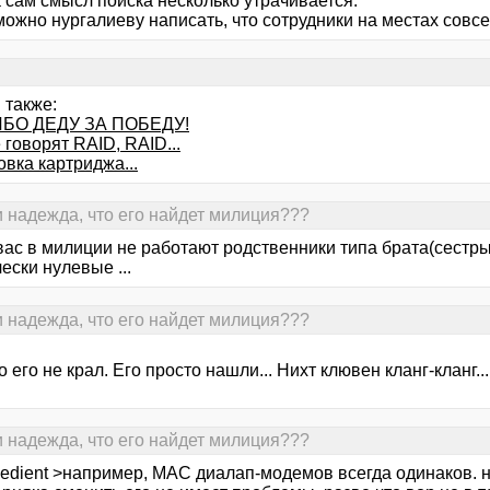
 сам смысл поиска несколько утрачивается.
ожно нургалиеву написать, что сотрудники на местах совсе
 также:
БО ДЕДУ ЗА ПОБЕДУ!
 говорят RAID, RAID...
вка картриджа...
и надежда, что его найдет милиция???
вас в милиции не работают родственники типа брата(сестры
ески нулевые ...
и надежда, что его найдет милиция???
о его не крал. Его просто нашли... Нихт клювен кланг-кланг...
и надежда, что его найдет милиция???
edient >например, MAC диалап-модемов всегда одинаков. на