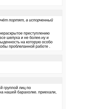
тчёт портят, а испорченный
т нераскрытое преступлению
се шелуха и не более.ну и
быденность на которую особо
обы проблеланной работе .
ый группой лиц по
к на нашей барахолке. приехали,