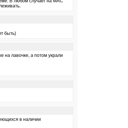
теме. В любом случает на MAC
слеживать.
ет быть)
е на лавочке, а потом украли
меющихся в наличии