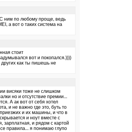
 С ним по любому проще, ведь
, а вот о таких система на
онная стоит
адумывался вот и покопался.))))
 других как ты пишешь не
ции висяки тоже не слишком
алки но и отсутствие премии...
ся. А ак вот от себя хотел
а, и не важно где это, буть то
 приезжих и их машины, и что в
вскрывается и ноут вместе с
, зарплатная, и рядом с картой
все правила... я понимаю глупо