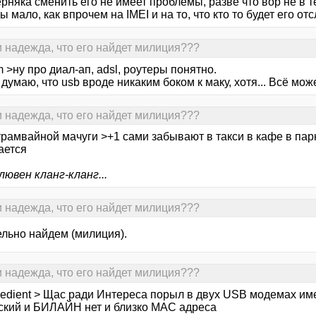
рняка сменить его не имеет проблемы, разве что вор не в 
 мало, как впрочем на IMEI и на то, что кто то будет его от
и надежда, что его найдет милиция???
 >ну про диал-ап, adsl, роутеры понятно.
 думаю, что usb вроде никаким боком к маку, хотя... Всё мож
и надежда, что его найдет милиция???
трамвайной мачуги >+1 сами забывают в такси в кафе в парк
ается
ювен кланг-кланг...
и надежда, что его найдет милиция???
ельно найдем (милиция).
и надежда, что его найдет милиция???
bedient > Щас ради Интереса порыл в двух USB модемах и
кий и БИЛАЙН нет и близко МАС адреса