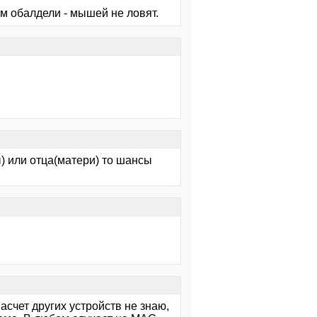
м обалдели - мышей не ловят.
) или отца(матери) то шансы
счет других устройств не знаю,