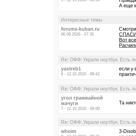
Правда
А еще м
Интересные темы
forums-kuban.ru
Смотри
06.08.2026 - 07:35
СПАСИ
Вот все
Расчипо
Re: ОФФ: Украли ноутбук. Есть л
yastreb1
если у 
6 - 12.10.2010 - 08:42
практич
Re: ОФФ: Украли ноутбук. Есть л
угол трамвайной
Та никт
мачуги
7 - 12.10.2010 - 09:00
Re: ОФФ: Украли ноутбук. Есть л
whoim
3-Disob