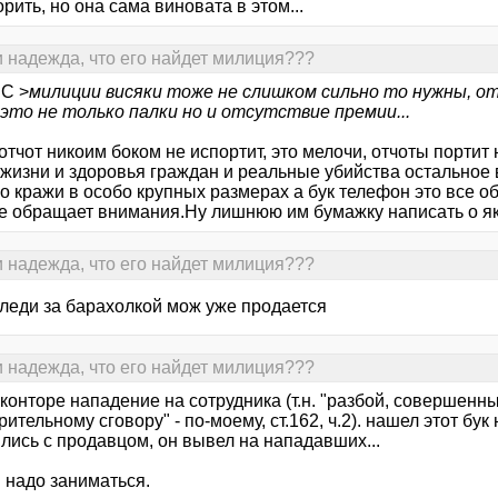
орить, но она сама виновата в этом...
и надежда, что его найдет милиция???
C >
милиции висяки тоже не слишком сильно то нужны, о
это не только палки но и отсутствие премии...
отчот никоим боком не испортит, это мелочи, отчоты порти
жизни и здоровья граждан и реальные убийства остальное в
о кражи в особо крупных размерах а бук телефон это все о
не обращает внимания.Ну лишнюю им бумажку написать о як
и надежда, что его найдет милиция???
следи за барахолкой мож уже продается
и надежда, что его найдет милиция???
конторе нападение на сотрудника (т.н. "разбой, совершенн
ительному сговору" - по-моему, ст.162, ч.2). нашел этот бу
лись с продавцом, он вывел на нападавших...
 надо заниматься.