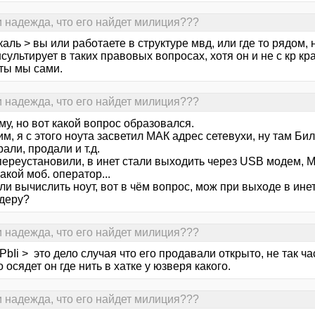
и надежда, что его найдет милиция???
аль > вы или работаете в структуре мвд, или где то рядом, 
нсультирует в таких правовых вопросах, хотя он и не с кр края
ты мы сами.
и надежда, что его найдет милиция???
му, но вот какой вопрос образовался.
м, я с этого ноута засветил МАК адрес сетевухи, ну там Била
рали, продали и т.д.
переустановили, в инет стали выходить через USB модем, М
акой моб. оператор...
и вычислить ноут, вот в чём вопрос, мож при выходе в инет
деру?
и надежда, что его найдет милиция???
bIi > это дело случая что его продавали открыто, не так ча
 осядет он где нить в хатке у юзверя какого.
и надежда, что его найдет милиция???