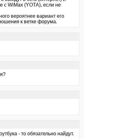
ае с WiMax (YOTA), если не
ного вероятнее вариант его
ношения к ветке форума.
ся?
тбука - то обязательно найдут.