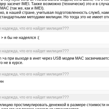
ер засечет IMEI. Также возможно (технически) это и в случ
MAC (так же, как и IMEI).
ко, в нашей стране, учитывая подготовленность служб, нам
 стандартными методами милиции. Но тогда это не имеет от
и надежда, что его найдет милиция???
 > я бы не надеялся :(
и надежда, что его найдет милиция???
m >а при выходе в инет через USB модем MAC засвечивает
о не в курсе.
и надежда, что его найдет милиция???
ин
и надежда, что его найдет милиция???
илицию простимулировать денежкой в размере стоимости ноу