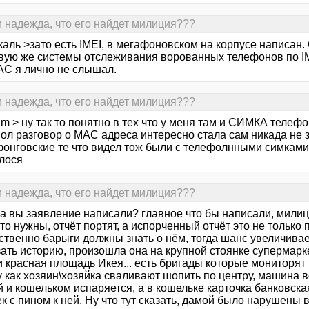
и надежда, что его найдет милиция???
аль >зато есть IMEI, в мегафоновском на корпусе написан.
вую же системы отслеживания ворованных телефонов по IMEI
AC я лично не слышал.
и надежда, что его найдет милиция???
m > ну так то понятно в тех что у меня там и СИМКА телеф
ол разговор о МАС адреса интересно стала сам никада не з
фонговские те что видел тож были с телефолнными симками
лося
и надежда, что его найдет милиция???
, а вы заявление написали? главное что бы написали, мили
то нужны, отчёт портят, а испорченный отчёт это не только п
ственно барыги должны знать о нём, тогда шанс увеличивает
ать историю, произошла она на крупной стоянке супермаркет
и красная площадь Икея... есть бригады которые мониторят
ну как хозяин\хозяйка сваливают шопить по центру, машина 
 и кошельком испаряется, а в кошельке карточка банковская
к с пином к ней. Ну что тут сказать, дамой было нарушены 