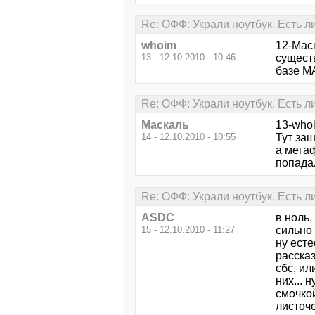
Re: ОФФ: Украли ноутбук. Есть л
whoim
12-Маск
13 - 12.10.2010 - 10:46
сущест
базе M
Re: ОФФ: Украли ноутбук. Есть л
Маскаль
13-whoi
14 - 12.10.2010 - 10:55
Тут заш
а мега
попада
Re: ОФФ: Украли ноутбук. Есть л
ASDC
в ноль
15 - 12.10.2010 - 11:27
сильно 
ну есте
рассказ
сбс, ил
них... 
смочкой
листоче