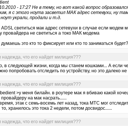
ient
.10.2010 - 17:27 Не в тему, но вот какой вопрос образовался
им, я с этого ноута засветил МАК адрес сетевухи, ну там 
ноут украли, продали и т.д.
а ADSL светиться мак адрес сетевухи в случае если модем 
 у провайдера не светиться а токо МАК модема
 думаешь это кто то фиксирует или кто то заниматься будет
и надежда, что его найдет милиция???
, в следующей жизни, когда мы станем кошками... А если че
но попробовать отследить по устройству, но это далеко не 
и надежда, что его найдет милиция???
bedient >у меня билайн. в роутере мак я вбиваю какой хоче
, провайдеру на мак насрать......
время, этак с семь-восемь лет назад, тока МТС мог отслед
 то, хранилось это тока 2 недели, потом досвидос......
и надежда, что его найдет милиция???