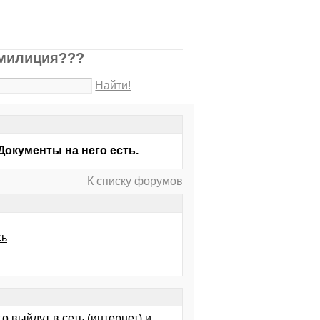
 милиция???
Найти!
Документы на него есть.
К списку форумов
сь
о выйдут в сеть (интернет) и