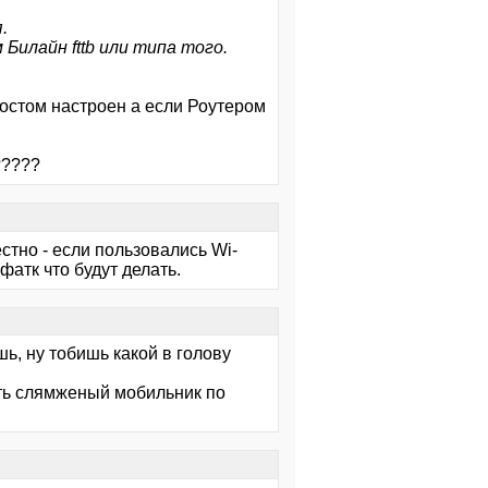
.
Билайн fttb или типа того.
мостом настроен а если Роутером
?????
стно - если пользовались Wi-
фатк что будут делать.
шь, ну тобишь какой в голову
ить слямженый мобильник по