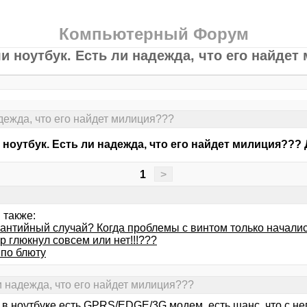
Компьютерный Форум
и ноутбук. Есть ли надежда, что его найдет
дежда, что его найдет милиция???
 ноутбук. Есть ли надежда, что его найдет милиция??? 
1
>
 также:
рантийный случай? Когда проблемы с винтом только начали
 глюкнул совсем или нет!!!???
 по блюту
и надежда, что его найдет милиция???
 в ноутбуке есть GPRS/EDGE/3G модем, есть шанс, что с нег