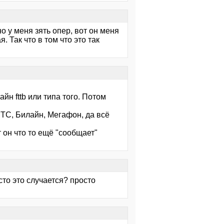
но у меня зять опер, вот он меня
. Так что в том что это так
йн fttb или типа того. Потом
ТС, Билайн, Мегафон, да всё
 он что то ещё "сообщает"
сто это случается? просто