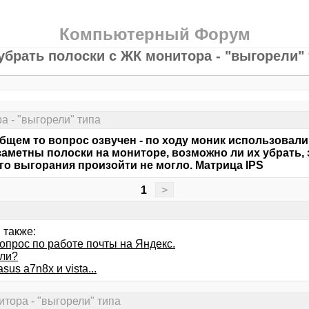
Компьютерный Форум
убрать полоски с ЖК монитора - "выгорели"
а - "выгорели" типа
бщем то вопрос озвучен - по ходу моник использовали 
заметны полоски на мониторе, возможно ли их убрать, эт
го выгорания произойти не могло. Матрица IPS
1
>
 также:
опрос по работе почты на Яндекс.
 ли?
sus a7n8x и vista...
итора - "выгорели" типа