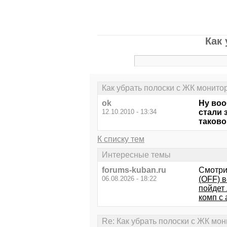
Как 
Как убрать полоски с ЖК монитор
ok
Ну воо
12.10.2010 - 13:34
стали 
таково
К списку тем
Интересные темы
forums-kuban.ru
Смотри
06.08.2026 - 18:22
(OFF) в
пойдет
комп c a
Re: Как убрать полоски с ЖК мон