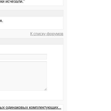
ки исчезали."
я.
К списку форумов
ых одинаковых комплектующих...