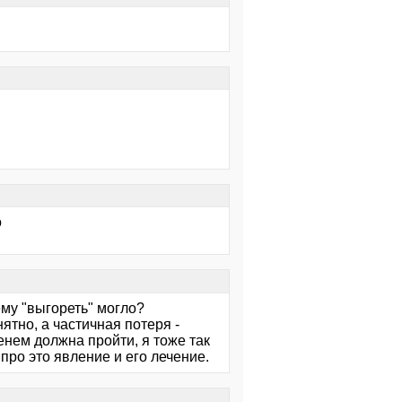
о
му "выгореть" могло?
тно, а частичная потеря -
енем должна пройти, я тоже так
 про это явление и его лечение.