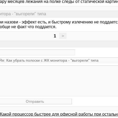
ару месяцев лежания на полке следы от статической картин
итора - "выгорели" типа
ни назови - эффект есть, и быстрому излечению не поддаетс
обще не факт что поддается.
1
>
Какой процессор быстрее для офисной работы при остальн