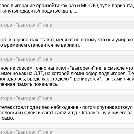
овое выгорание произойти как раз и МОГЛО, тут 2 варианта,
кинуть/подарить/продать/отдать....
итора - "выгорели" типа
 что в аэропортах ставят, меняют не потому что они умирают
со временем становится не вариант.
итора - "выгорели" типа
ное не совсем точно написал - "выгорели" не в смысле что
 именно как на ЭЛТ, на которой люминофор подвыгорел. Т.е
попадалось, вроде как это дело "тренируется". Т.к. сами яче
ленная память появилась..
итора - "выгорели" типа
телек стоял под видео наблюдение - потом спутник воткнул 
полоски и надписи cam1 cam2 и т.д. Остались ну и ничего за
 само.
итора - "выгорели" типа