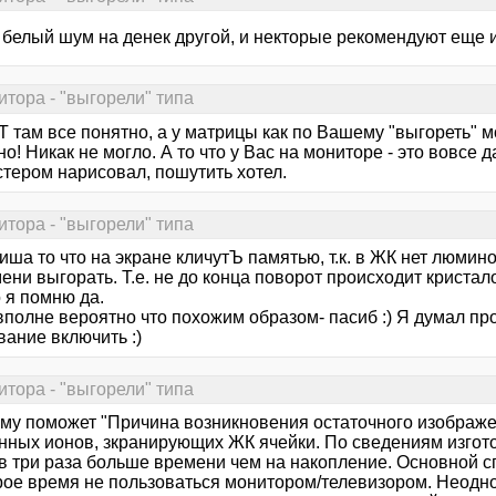
 белый шум на денек другой, и некторые рекомендуют еще и
итора - "выгорели" типа
 там все понятно, а у матрицы как по Вашему "выгореть" м
но! Никак не могло. А то что у Вас на мониторе - это вовсе 
тером нарисовал, пошутить хотел.
итора - "выгорели" типа
иша то что на экране кличутЪ памятью, т.к. в ЖК нет люми
ени выгорать. Т.е. не до конца поворот происходит кристало
 я помню да.
 вполне вероятно что похожим образом- пасиб :) Я думал п
ание включить :)
итора - "выгорели" типа
му поможет "Причина возникновения остаточного изображе
нных ионов, зкранирующих ЖК ячейки. По сведениям изгот
 в три раза больше времени чем на накопление. Основной 
рое время не пользоваться монитором/телевизором. Неодно