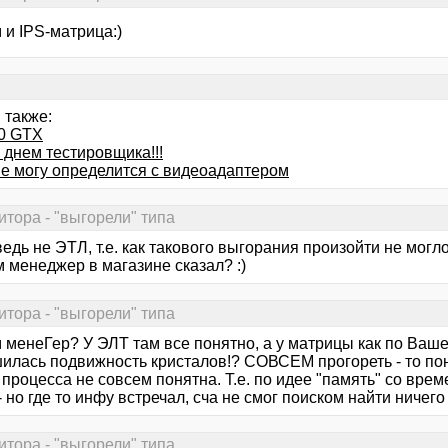
 и IPS-матрица:)
 также:
0 GTX
 днем тестировщика!!!
не могу определится с видеоадаптером
итора - "выгорели" типа
ведь не ЭТЛ, т.е. как такового выгорания произойти не могл
 менеджер в магазине сказал? :)
итора - "выгорели" типа
 менеГер? У ЭЛТ там все понятно, а у матрицы как по Ваше
илась подвижность кристалов!? СОВСЕМ прогореть - то поня
процесса не совсем понятна. Т.е. по идее "память" со врем
 но где то инфу встречал, сча не смог поиском найти ничего
итора - "выгорели" типа