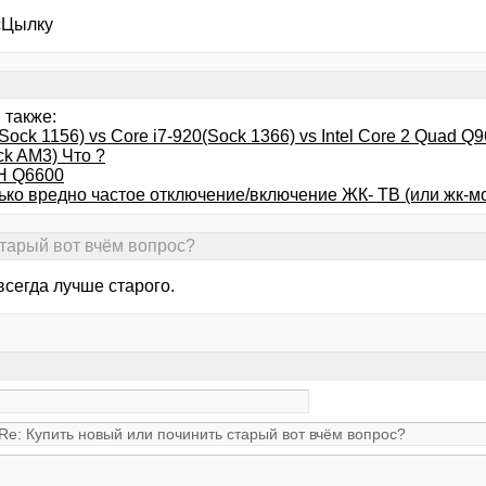
 сЦылку
 также:
(Sock 1156) vs Core i7-920(Sock 1366) vs Intel Core 2 Quad Q
ck AM3) Что ?
Н Q6600
ько вредно частое отключение/включение ЖК- ТВ (или жк-м
старый вот вчём вопрос?
всегда лучше старого.