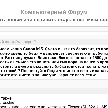
Компьютерный Форум
ть новый или починить старый вот вчём во
ый вот вчём вопрос?
имеем копир Canon ir1510 чёто он как то барахлит, то пр
каято хрень то бумагу выплёвует свёрнутую в трубочку
о. Вот сижу думаю блин ведь без него некак от 1500 до
 есть ли смысл его чинить или ему пора на пенсию проп
стоит ли внего вкладывать бабки или стоит копить на 
то какой ? Посоветуйте Люди что можно взять и за как
огите ато я чёто в панике уже. Заранее всем сенкс.
 также:
Crossfire
осить пароль сетевого винчестера от Floston (SL-32AUL-MS