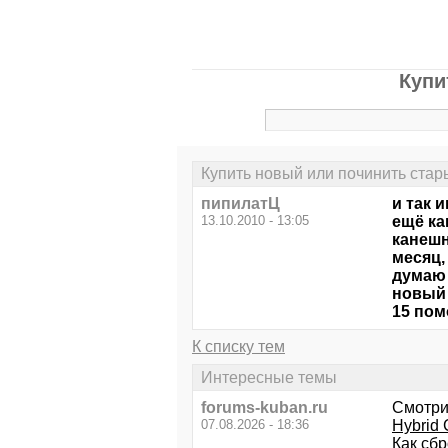
Купи
Купить новый или починить стар
пипилатЦ
и так 
13.10.2010 - 13:05
ещё ка
канешн
месяц,
думаю 
новый 
15 пом
К списку тем
Интересные темы
forums-kuban.ru
Смотри
07.08.2026 - 18:36
Hybrid 
Как сбр