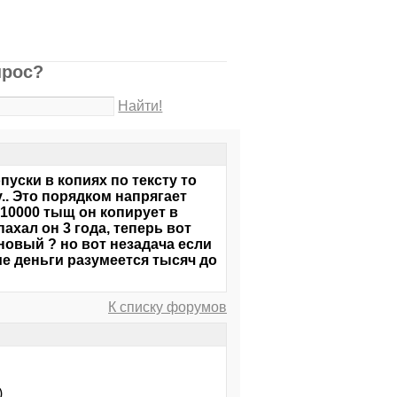
прос?
Найти!
опуски в копиях по тексту то
.. Это порядком напрягает
 10000 тыщ он копирует в
ахал он 3 года, теперь вот
новый ? но вот незадача если
ие деньги разумеется тысяч до
К списку форумов
)