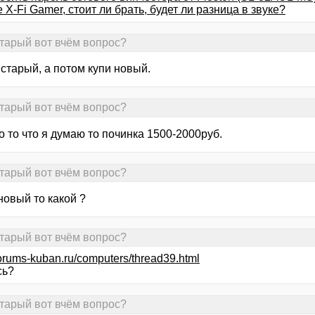
e X-Fi Gamer, стоит ли брать, будет ли разница в звуке?
старый вот вчём вопрос?
старый, а потом купи новый.
старый вот вчём вопрос?
о то что я думаю то починка 1500-2000руб.
старый вот вчём вопрос?
новый то какой ?
старый вот вчём вопрос?
/forums-kuban.ru/computers/thread39.html
сь?
старый вот вчём вопрос?