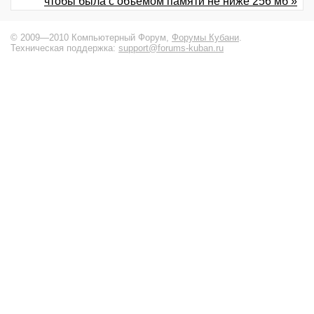
чтобы была с объемом памяти не ниже 256 мб »
© 2009—2010 Компьютерный Форум,
Форумы Кубани
.
Техническая поддержка:
support@forums-kuban.ru