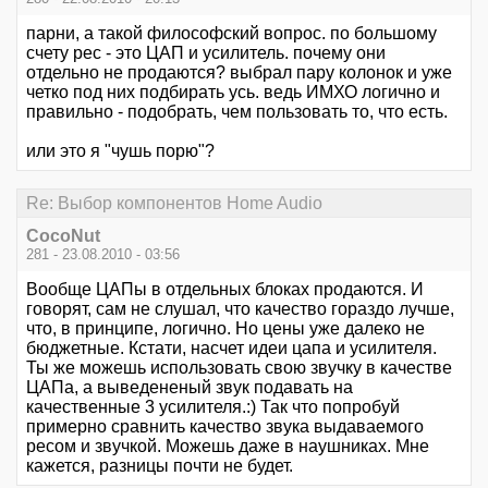
парни, а такой философский вопрос. по большому
счету рес - это ЦАП и усилитель. почему они
отдельно не продаются? выбрал пару колонок и уже
четко под них подбирать усь. ведь ИМХО логично и
правильно - подобрать, чем пользовать то, что есть.
или это я "чушь порю"?
Re: Выбор компонентов Home Audio
CocoNut
281 - 23.08.2010 - 03:56
Вообще ЦАПы в отдельных блоках продаются. И
говорят, сам не слушал, что качество гораздо лучше,
что, в принципе, логично. Но цены уже далеко не
бюджетные. Кстати, насчет идеи цапа и усилителя.
Ты же можешь использовать свою звучку в качестве
ЦАПа, а выведененый звук подавать на
качественные 3 усилителя.:) Так что попробуй
примерно сравнить качество звука выдаваемого
ресом и звучкой. Можешь даже в наушниках. Мне
кажется, разницы почти не будет.