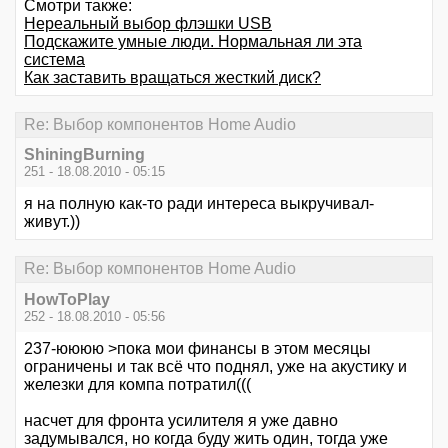
Смотри также:
Нереальный выбор флэшки USB
Подскажите умные люди. Нормальная ли эта
система
Как заставить вращаться жесткий диск?
Re: Выбор компонентов Home Audio
ShiningBurning
251 - 18.08.2010 - 05:15
я на полную как-то ради интереса выкручивал-
живут.))
Re: Выбор компонентов Home Audio
HowToPlay
252 - 18.08.2010 - 05:56
237-юююю >пока мои финансы в этом месяцы
ограничены и так всё что поднял, уже на акустику и
железки для компа потратил(((
насчет для фронта усилителя я уже давно
задумывался, но когда буду жить один, тогда уже