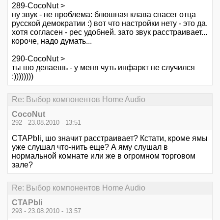
289-CocoNut >
ну звук - не проблема: блюшная клава спасет отца
русской демократии :) вот что настройки нету - это да.
хотя согласен - рес удобней. зато звук расстраивает...
короче, надо думать...
290-CocoNut >
ты шо делаешь - у меня чуть инфаркт не случился
:))))))))
Re: Выбор компонентов Home Audio
CocoNut
292 - 23.08.2010 - 13:51
CTAPbIi, шо значит расстраивает? Кстати, кроме ямы
уже слушал что-нить еще? А яму слушал в
нормальной комнате или же в огромном торговом
зале?
Re: Выбор компонентов Home Audio
CTAPbIi
293 - 23.08.2010 - 13:57