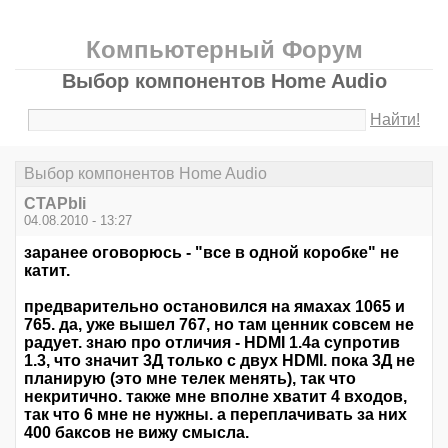
Компьютерный Форум
Выбор компонентов Home Audio
Найти!
Выбор компонентов Home Audio
CTAPbIi
04.08.2010 - 13:27
заранее оговорюсь - "все в одной коробке" не
катит.
предварительно остановился на ямахах 1065 и
765. да, уже вышел 767, но там ценник совсем не
радует. знаю про отличия - HDMI 1.4а супротив
1.3, что значит 3Д только с двух HDMI. пока 3Д не
планирую (это мне телек менять), так что
некритично. также мне вполне хватит 4 входов,
так что 6 мне не нужны. а переплачивать за них
400 баксов не вижу смысла.