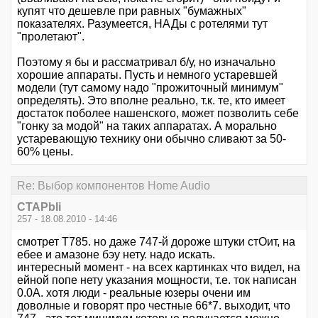
купят что дешевле при равных "бумажных"
показателях. Разумеется, НАДы с ротелями тут
"пролетают".
Поэтому я бы и рассматривал б/у, но изначально
хорошие аппараты. Пусть и немного устаревшей
модели (тут самому надо "прожиточный минимум"
определять). Это вполне реально, т.к. те, кто имеет
достаток поболее нашенского, может позволить себе
"гонку за модой" на таких аппаратах. А морально
устаревающую технику они обычно сливают за 50-
60% цены.
Re: Выбор компонентов Home Audio
CTAPbIi
257 - 18.08.2010 - 14:46
смотрет Т785. но даже 747-й дороже штуки стОит, на
ебее и амазоне бэу нету. надо искать.
интересный момент - на всех картинках что видел, на
ейной попе нету указания мощности, т.е. ток написан
0.0А. хотя люди - реальные юзеры очени им
доволные и говорят про честные 66*7. выходит, что