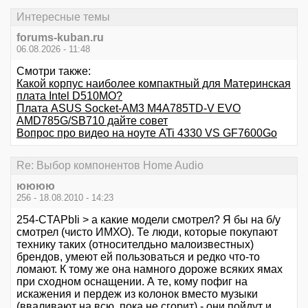
Интересные темы
forums-kuban.ru
06.08.2026 - 11:48
Смотри также:
Какой корпус наиболее компактный для Материнская
плата Intel D510MO?
Плата ASUS Socket-AM3 M4A785TD-V EVO
AMD785G/SB710 дайте совет
Вопрос про видео на ноуте ATi 4330 VS GF7600Go
Re: Выбор компонентов Home Audio
юююю
256 - 18.08.2010 - 14:23
254-CTAPbIi > а какие модели смотрел? Я бы на б/у
смотрел (чисто ИМХО). Те люди, которые покупают
технику таких (относителдьно малоизвестных)
брендов, умеют ей пользоваться и редко что-то
ломают. К тому же она намного дороже всяких ямах
при сходном оснащении. А те, кому пофиг на
искажения и пердеж из колонок вместо музыки
(вваливают на всю, пока не сгорит) - они пойдут и