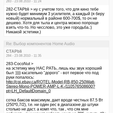
283 - 23.08.2010 - 11:24
282-CTAPbIi > ну с учетом того, что для кино тебе
нужно будет минимум 3 усилителя, а каждый (я беру
новый) нормальный в районе 600-700$, то оч не
дешево. Хотя для тыла и центра можно попроще
взять что-то. Но чесслово, это уже городьба.:)
Никакой эстетики.)
Re: Выбор компонентов Home Audio
CTAPbIi
284 - 23.08.2010 - 11:35
283-CocoNut >
на эстетику мну НАС РАТЬ, лишь юы звук хороший
был :)))) касательно "дорого" - вот первое что под
руки попалось:
http://cgi.ebay.ca/ROTEL-Model-RB-850-250Watt-
Stereo-Mono-POWER-AMP-L-K-/110576508600?
pt=LH_DefaultDomain_0
сотка баксов максимум, дает вроде честных 87.5 Вт
(250*0,7/2), т.е. ни один рес в диапазоне до штуки
столько не даст. а комп что, так , что сяк мне