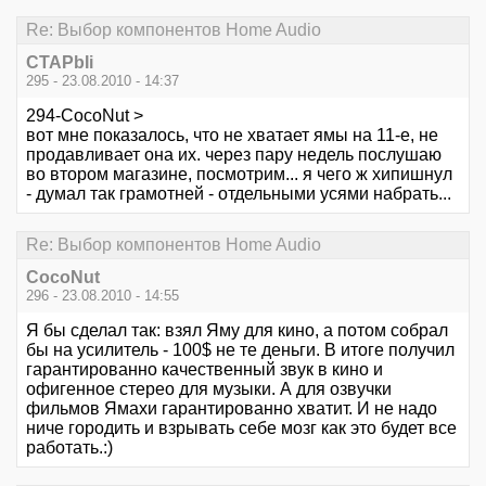
Re: Выбор компонентов Home Audio
CTAPbIi
295 - 23.08.2010 - 14:37
294-CocoNut >
вот мне показалось, что не хватает ямы на 11-е, не
продавливает она их. через пару недель послушаю
во втором магазине, посмотрим... я чего ж хипишнул
- думал так грамотней - отдельными усями набрать...
Re: Выбор компонентов Home Audio
CocoNut
296 - 23.08.2010 - 14:55
Я бы сделал так: взял Яму для кино, а потом собрал
бы на усилитель - 100$ не те деньги. В итоге получил
гарантированно качественный звук в кино и
офигенное стерео для музыки. А для озвучки
фильмов Ямахи гарантированно хватит. И не надо
ниче городить и взрывать себе мозг как это будет все
работать.:)