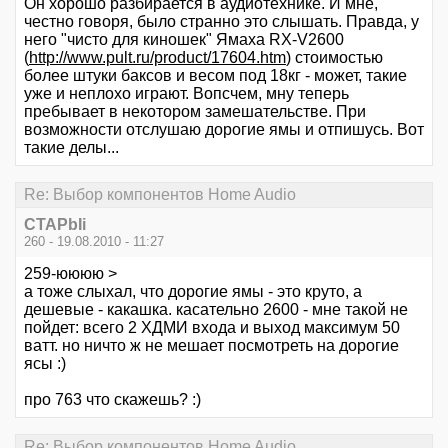
Он хорошо разбирается в аудиотехнике. И мне,
честно говоря, было странно это слышать. Правда, у
него "чисто для киношек" Ямаха RX-V2600
(
http://www.pult.ru/product/17604.htm
) стоимостью
более штуки баксов и весом под 18кг - может, такие
уже и неплохо играют. Вопсчем, мну теперь
пребывает в некотором замешательстве. При
возможности отслушаю дорогие ямы и отпишусь. Вот
такие делы...
Re: Выбор компонентов Home Audio
CTAPbIi
260 - 19.08.2010 - 11:27
259-юююю >
а тоже слыхал, что дорогие ямы - это круто, а
дешевые - какашка. касательно 2600 - мне такой не
пойдет: всего 2 ХДМИ входа и выход максимум 50
ватт. но ничто ж не мешает посмотреть на дорогие
ясы :)
про 763 что скажешь? :)
Re: Выбор компонентов Home Audio