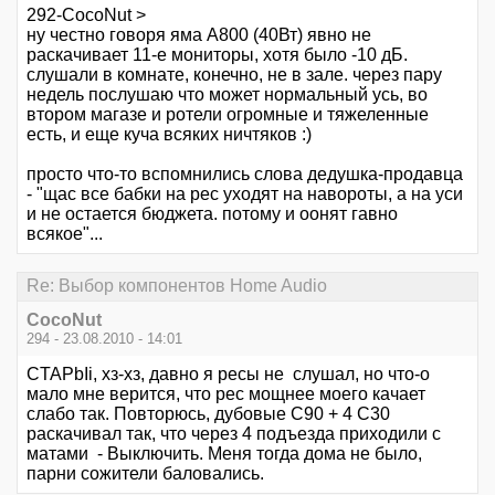
292-CocoNut >
ну честно говоря яма А800 (40Вт) явно не
раскачивает 11-е мониторы, хотя было -10 дБ.
слушали в комнате, конечно, не в зале. через пару
недель послушаю что может нормальный усь, во
втором магазе и ротели огромные и тяжеленные
есть, и еще куча всяких ничтяков :)
просто что-то вспомнились слова дедушка-продавца
- "щас все бабки на рес уходят на навороты, а на уси
и не остается бюджета. потому и оонят гавно
всякое"...
Re: Выбор компонентов Home Audio
CocoNut
294 - 23.08.2010 - 14:01
CTAPbIi, хз-хз, давно я ресы не слушал, но что-о
мало мне верится, что рес мощнее моего качает
слабо так. Повторюсь, дубовые С90 + 4 С30
раскачивал так, что через 4 подъезда приходили с
матами - Выключить. Меня тогда дома не было,
парни сожители баловались.