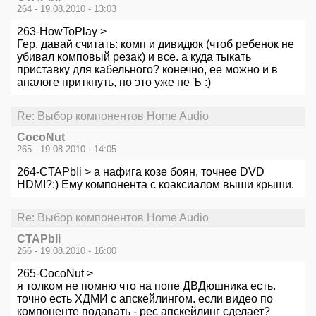
264 - 19.08.2010 - 13:03
263-HowToPlay >
Гер, давай считать: комп и дивидюк (чтоб ребенок не
убивал комповый резак) и все. а куда тыкать
приставку для кабельного? конечно, ее можно и в
аналоге приткнуть, но это уже не Ъ :)
Re: Выбор компонентов Home Audio
CocoNut
265 - 19.08.2010 - 14:05
264-CTAPbIi > а нафига козе боян, точнее DVD
HDMI?:) Ему компонента с коаксиалом выши крыши.
Re: Выбор компонентов Home Audio
CTAPbIi
266 - 19.08.2010 - 16:00
265-CocoNut >
я толком не помню что на попе ДВДюшника есть.
точно есть ХДМИ с апскейлингом. если видео по
компоненте подавать - рес апскейлинг сделает?