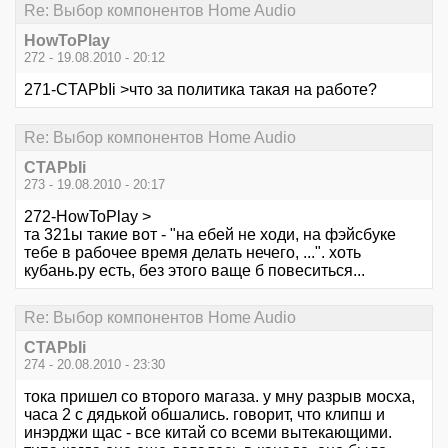
Re: Выбор компонентов Home Audio
HowToPlay
272 - 19.08.2010 - 20:12
271-CTAPbIi >что за политика такая на работе?
Re: Выбор компонентов Home Audio
CTAPbIi
273 - 19.08.2010 - 20:17
272-HowToPlay >
та 321ы такие вот - "на ебей не ходи, на фэйсбуке
тебе в рабочее время делать нечего, ...". хоть
кубань.ру есть, без этого ваще б повеситься...
Re: Выбор компонентов Home Audio
CTAPbIi
274 - 20.08.2010 - 23:30
тока пришел со второго магаза. у мну разрыв мосха,
часа 2 с дядькой обшались. говорит, что клипш и
инэрджи щас - все китай со всеми вытекающими.