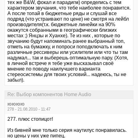
тех же B&W, фокал и парадигм) определись с тем
характером звучания, что тебе наиболее понравится.
А после топай в бюджетные ряды и слушай все
подряд (что устраивают по цене) не смотря на лейбл
производителя(т.к. бюджетные линейки на 90%
окажутся собранными в географически близких
местах ;) Янцзы и Хуанхе). Те из них , которые по
звучанию будут напоминать ранее выбранный топ,
отметь на бумажку, и попроси поподключать к ним
различные рессиверы или усилители или что ты там
надумал... так и выберешь оптимальную пару. (Хотя,
в личной встрече я тебе уже высказывал своё
мнение по поводу наилучшего варианта
стереосистемы для твоих условий... надеюсь, ты не
забыл).
Re: Выбор компонентов Home Audio
юююю
278 - 21.08.2010 - 11:47
277. плюс стопицот!
Из бивней мне только серия наутилус понравилась.
но цены у них уже пипец.