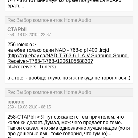
747 - это тот минимум которые получается можно
брать...
Re: Выбор компонентов Home Audio
CTAPbIi
258 - 18.08.2010 - 22:37
256-юююю >
на ебее только один NAD - 763-q pf 400 ,frcjd
(
http://cgi.ebay.ca/NAD-T-763-6-1-A-V-Surround-Sound-
Receiver-T763-T-763-/120610568830?
pt=Receivers_Tuners
)
а с rotel - вообще глухо. но я ж никуда не тороплюся :)
Re: Выбор компонентов Home Audio
юююю
259 - 19.08.2010 - 08:15
258-CTAPbIi > Я тут связался с тем приятелем, что
колонки делает. Думал, мож чего продает по теме.
Так он сказал, что яма однозначно лучше надов (хотя
про дешевые ямы тоже говорил, что гумно)...