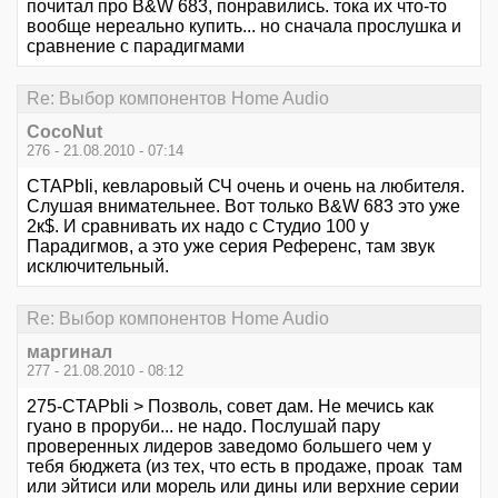
почитал про B&W 683, понравились. тока их что-то
вообще нереально купить... но сначала прослушка и
сравнение с парадигмами
Re: Выбор компонентов Home Audio
CocoNut
276 - 21.08.2010 - 07:14
CTAPbIi, кевларовый СЧ очень и очень на любителя.
Слушая внимательнее. Вот только B&W 683 это уже
2к$. И сравнивать их надо с Студио 100 у
Парадигмов, а это уже серия Референс, там звук
исключительный.
Re: Выбор компонентов Home Audio
маргинал
277 - 21.08.2010 - 08:12
275-CTAPbIi > Позволь, совет дам. Не мечись как
гуано в проруби... не надо. Послушай пару
проверенных лидеров заведомо большего чем у
тебя бюджета (из тех, что есть в продаже, проак там
или эйтиси или морель или дины или верхние серии