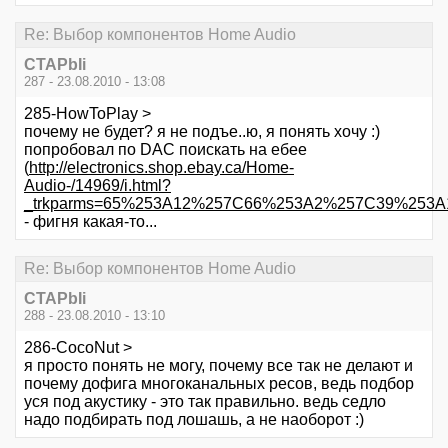
Re: Выбор компонентов Home Audio
CTAPbIi
287 - 23.08.2010 - 13:08
285-HowToPlay >
почему не будет? я не подъе..ю, я понять хочу :)
попробовал по DAC поискать на ебее
(
http://electronics.shop.ebay.ca/Home-
Audio-/14969/i.html?
_trkparms=65%253A12%257C66%253A2%257C39%253A1%2
- фигня какая-то...
Re: Выбор компонентов Home Audio
CTAPbIi
288 - 23.08.2010 - 13:10
286-CocoNut >
я просто понять не могу, почему все так не делают и
почему дофига многоканальных ресов, ведь подбор
уся под акустику - это так правильно. ведь седло
надо подбирать под лошашь, а не наоборот :)