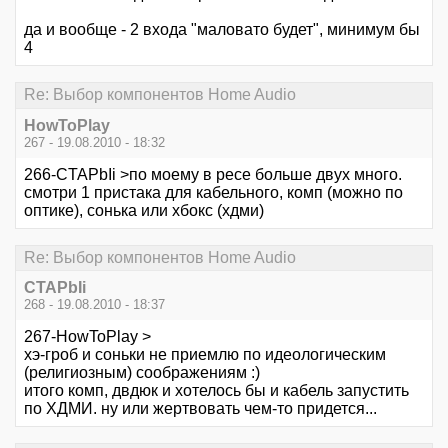
да и вообще - 2 входа "маловато будет", минимум бы
4
Re: Выбор компонентов Home Audio
HowToPlay
267 - 19.08.2010 - 18:32
266-CTAPbIi >по моему в ресе больше двух много.
смотри 1 пристака для кабельного, комп (можно по
оптике), сонька или хбокс (хдми)
Re: Выбор компонентов Home Audio
CTAPbIi
268 - 19.08.2010 - 18:37
267-HowToPlay >
хэ-гроб и соньки не приемлю по идеологическим
(религиозным) соображениям :)
итого комп, двдюк и хотелось бы и кабель запустить
по ХДМИ. ну или жертвовать чем-то придется...