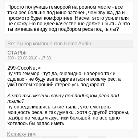
Просто получишь геморрой на ровном месте - все
таки рес больше под кино заточен, чем звучка, да и
просмотр будет комфортнее. Насчет этого усилителя
не скажу. Но по идее качественне должен быть. А что
ты имеешь ввиду под подбором реса под тылы?
Re: Выбор компонентов Home Audio
CTAPbIi
300 - 23.08.2010 - 17:33
299-CocoNut >
ну что геммор - тут да, очевидно. наверно так и
сделаю - не буду выпендриваться и возьму рес, а
ужО потом хороший стерео усь под фронт.
А что ты имеешь ввиду под подбором реса под
тылы?
ну определившись какие тылы, уже смотреть
мощность реса. я так думаю... хотя с другой стороны,
разбро по мощам акустики большой, но все одно
хотелось бы запас иметь
К списку тем