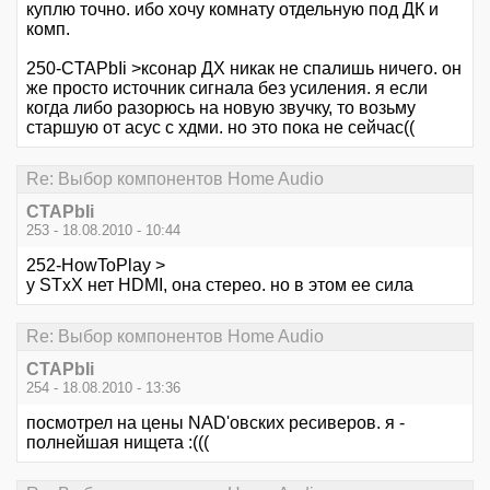
куплю точно. ибо хочу комнату отдельную под ДК и
комп.
250-CTAPbIi >ксонар ДХ никак не спалишь ничего. он
же просто источник сигнала без усиления. я если
когда либо разорюсь на новую звучку, то возьму
старшую от асус с хдми. но это пока не сейчас((
Re: Выбор компонентов Home Audio
CTAPbIi
253 - 18.08.2010 - 10:44
252-HowToPlay >
у STxX нет HDMI, она стерео. но в этом ее сила
Re: Выбор компонентов Home Audio
CTAPbIi
254 - 18.08.2010 - 13:36
посмотрел на цены NAD'овских ресиверов. я -
полнейшая нищета :(((