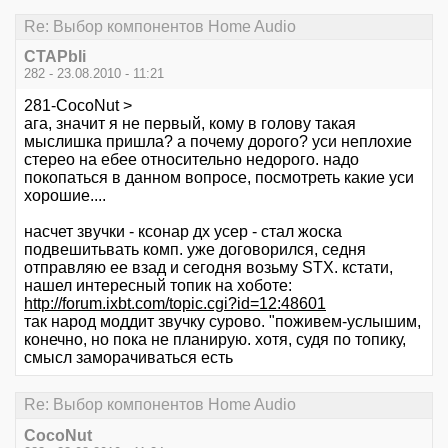
Re: Выбор компонентов Home Audio
CTAPbIi
282 - 23.08.2010 - 11:21
281-CocoNut >
ага, значит я не первый, кому в голову такая
мыслишка пришла? а почему дорого? уси неплохие
стерео на ебее относительно недорого. надо
покопаться в данном вопросе, посмотреть какие уси
хорошие....
насчет звучки - ксонар дх усер - стал жоска
подвешитьвать комп. уже договорился, седня
отправляю ее взад и сегодня возьму STX. кстати,
нашел интересный топик на хоботе:
http://forum.ixbt.com/topic.cgi?id=12:48601
так народ моддит звучку сурово. "поживем-услышим,
конечно, но пока не планирую. хотя, судя по топику,
смысл заморачиваться есть
Re: Выбор компонентов Home Audio
CocoNut