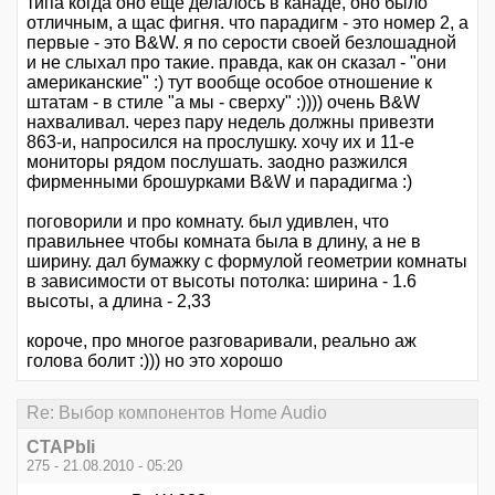
типа когда оно еще делалось в канаде, оно было
отличным, а щас фигня. что парадигм - это номер 2, а
первые - это B&W. я по серости своей безлошадной
и не слыхал про такие. правда, как он сказал - "они
американские" :) тут вообще особое отношение к
штатам - в стиле "а мы - сверху" :)))) очень B&W
нахваливал. через пару недель должны привезти
863-и, напросился на прослушку. хочу их и 11-е
мониторы рядом послушать. заодно разжился
фирменными брошурками B&W и парадигма :)
поговорили и про комнату. был удивлен, что
правильнее чтобы комната была в длину, а не в
ширину. дал бумажку с формулой геометрии комнаты
в зависимости от высоты потолка: ширина - 1.6
высоты, а длина - 2,33
короче, про многое разговаривали, реально аж
голова болит :))) но это хорошо
Re: Выбор компонентов Home Audio
CTAPbIi
275 - 21.08.2010 - 05:20