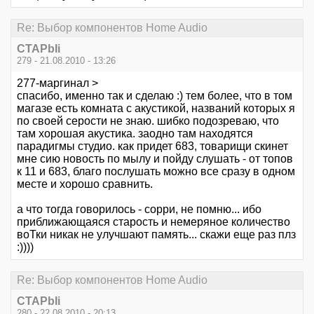
Re: Выбор компонентов Home Audio
CTAPbIi
279 - 21.08.2010 - 13:26
277-маргинал >
спасибо, именно так и сделаю :) тем более, что в том
магазе есть комната с акустикой, названий которых я
по своей серости не знаю. шибко подозреваю, что
там хорошая акустика. заодно там находятся
парадигмы студио. как придет 683, товарищи скинет
мне сию новость по мылу и пойду слушать - от топов
к 11 и 683, благо послушать можно все сразу в одном
месте и хорошо сравнить.
а что тогда говорилось - сорри, не помню... ибо
приближающаяся старость и немеряное количество
воТки никак не улучшают память... скажи еще раз плз
:))))
Re: Выбор компонентов Home Audio
CTAPbIi
280 - 22.08.2010 - 20:13