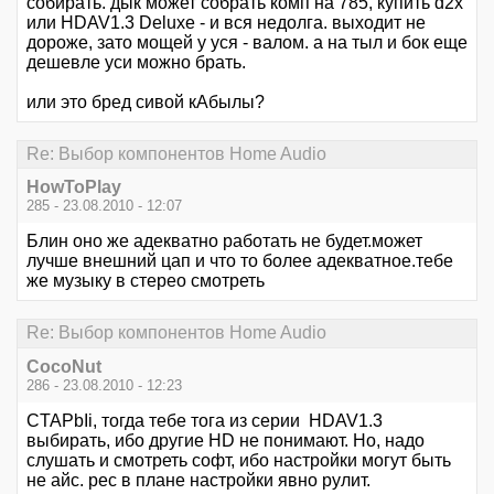
собирать. дык может собрать комп на 785, купить d2x
или HDAV1.3 Deluxe - и вся недолга. выходит не
дороже, зато мощей у уся - валом. а на тыл и бок еще
дешевле уси можно брать.
или это бред сивой кАбылы?
Re: Выбор компонентов Home Audio
HowToPlay
285 - 23.08.2010 - 12:07
Блин оно же адекватно работать не будет.может
лучше внешний цап и что то более адекватное.тебе
же музыку в стерео смотреть
Re: Выбор компонентов Home Audio
CocoNut
286 - 23.08.2010 - 12:23
CTAPbIi, тогда тебе тога из серии HDAV1.3
выбирать, ибо другие HD не понимают. Но, надо
слушать и смотреть софт, ибо настройки могут быть
не айс. рес в плане настройки явно рулит.