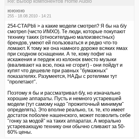
Re: Выбор компонентов Home Audio
юююю
255 - 18.08.2010 - 14:21
254-CTAPbIi > а какие модели смотрел? Я бы на б/у
смотрел (чисто ИМХО). Те люди, которые покупают
технику таких (относителдьно малоизвестных)
брендов, умеют ей пользоваться и редко что-то
ломают. К тому же она намного дороже всяких ямах
при сходном оснащении. А те, кому пофиг на
искажения и пердеж из колонок вместо музыки
(вваливают на всю, пока не сгорит) - они пойдут и
купят что дешевле при равных "бумажных"
показателях. Разумеется, НАДы с ротелями тут
"пролетают".
Поэтому я бы и рассматривал б/у, но изначально
хорошие аппараты. Пусть и немного устаревшей
модели (тут самому надо "прожиточный минимум"
определять). Это вполне реально, т.к. те, кто имеет
достаток поболее нашенского, может позволить себе
"гонку за модой" на таких аппаратах. А морально
устаревающую технику они обычно сливают за 50-
60% цены.