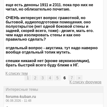
еще есть деноны 1911 и 2311. пока про них не
читал, но облизательно почитаю.
ОЧЕНЬ интересует вопрос грамотной, но
бытовой, аудиоподготовки помещения. оно
полуоткрытое (нет одной боковой стены и
задней, скорей всего, тоже) - дезигн, мать его.
чем надо изолировать стены и как оно
правильно сделать?
отдельный вопрос - акустика. тут надо наверно
вообще отдельный топик мутить.
спешки никакой нет (кроме звукоизоляции),
брать быстрей всего буду ближе к НГ.
К списку тем
1
2
3
4
5
6
7
>
К списку форумов
Интересные темы
forums-kuban.ru
06.08.2026 - 11:48