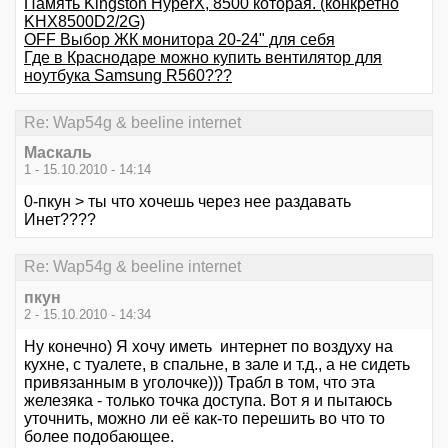
Память Kingston HyperX, 8500 которая. (конкретно
KHX8500D2/2G)
OFF Выбор ЖК монитора 20-24" для себя
Где в Краснодаре можно купить вентилятор для
ноутбука Samsung R560???
Re: Wap54g & beeline internet
Маскаль
1 - 15.10.2010 - 14:14
0-пкун > ты что хочешь через нее раздавать
Инет????
Re: Wap54g & beeline internet
пкун
2 - 15.10.2010 - 14:34
Ну конечно) Я хочу иметь интернет по воздуху на
кухне, с туалете, в спальне, в зале и т.д., а не сидеть
привязанным в уголочке))) Трабл в том, что эта
железяка - только точка доступа. Вот я и пытаюсь
уточнить, можно ли её как-то перешить во что то
более подобающее.