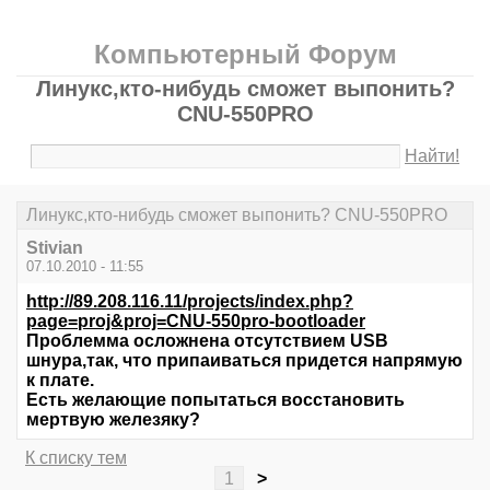
Компьютерный Форум
Линукс,кто-нибудь сможет выпонить?
CNU-550PRO
Найти!
Линукс,кто-нибудь сможет выпонить? CNU-550PRO
Stivian
07.10.2010 - 11:55
http://89.208.116.11/projects/index.php?
page=proj&proj=CNU-550pro-bootloader
Проблемма осложнена отсутствием USB
шнура,так, что припаиваться придется напрямую
к плате.
Есть желающие попытаться восстановить
мертвую железяку?
К списку тем
1
>