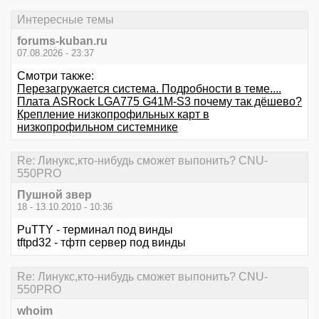
Интересные темы
forums-kuban.ru
07.08.2026 - 23:37
Смотри также:
Перезагружается система. Подробности в теме....
Плата ASRock LGA775 G41M-S3 почему так дёшево?
Крепление низкопрофильных карт в
низкопрофильном системнике
Re: Линукс,кто-нибудь сможет выпонить? CNU-
550PRO
Пушной звер
18 - 13.10.2010 - 10:36
PuTTY - терминал под винды
tftpd32 - тфтп сервер под винды
Re: Линукс,кто-нибудь сможет выпонить? CNU-
550PRO
whoim