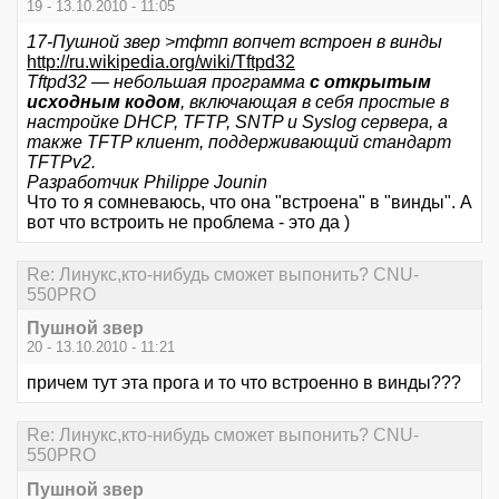
19 - 13.10.2010 - 11:05
17-Пушной звер >тфтп вопчет встроен в винды
http://ru.wikipedia.org/wiki/Tftpd32
Tftpd32 — небольшая программа
с открытым
исходным кодом
, включающая в себя простые в
настройке DHCP, TFTP, SNTP и Syslog сервера, а
также TFTP клиент, поддерживающий стандарт
TFTPv2.
Разработчик Philippe Jounin
Что то я сомневаюсь, что она "встроена" в "винды". А
вот что встроить не проблема - это да )
Re: Линукс,кто-нибудь сможет выпонить? CNU-
550PRO
Пушной звер
20 - 13.10.2010 - 11:21
причем тут эта прога и то что встроенно в винды???
Re: Линукс,кто-нибудь сможет выпонить? CNU-
550PRO
Пушной звер