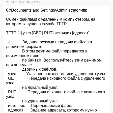
21 - 13.10.2010 - 11:25
C:\Documents and Settings\Administrator>tftp
Обмен файлами с удаленным компьютером, на
котором запущена служба TFTP.
TFTP [-i] узел [GET | PUT] источник [адресат]
-i Задание режима передачи файлов в
двоичном формате.
В этом режиме файл передается в
неизменном виде
по байтам. Воспользуйтесь этим режимом
при передаче
двоичных файлов.
узел Указание локального или удаленного узла.
GET Передача исходного файла с удаленного
узла
на локальный узел.
PUT Передача исходного файла с локального
узла
на удаленный узел.
источник Передаваемый файл.
адресат Задание адресата, которому нужно