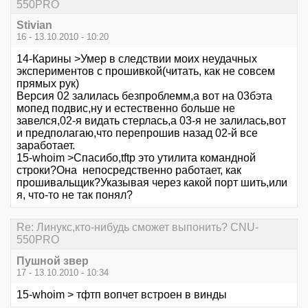
550PRO
Stivian
16 - 13.10.2010 - 10:20
14-Карины >Умер в следствии моих неудачных
экспериментов с прошивкой(читать, как не совсем
прямых рук)
Версия 02 залилась безпроблемм,а вот на 03бэта
мопед подвис,ну и естественно больше не
завелся,02-я видать стерлась,а 03-я не залилась,вот
и предполагаю,что перепрошив назад 02-й все
заработает.
15-whoim >Спасибо,tftp это утилита командной
строки?Она непосредственно работает, как
прошивальщик?Указывая через какой порт шить,или
я, что-то не так понял?
Re: Линукс,кто-нибудь сможет выпонить? CNU-
550PRO
Пушной звер
17 - 13.10.2010 - 10:34
15-whoim > тфтп вопчет встроен в винды