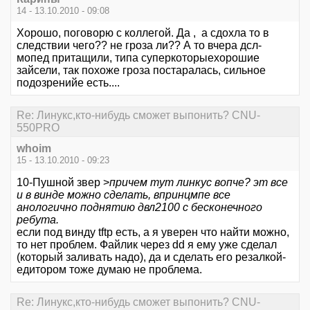
14 - 13.10.2010 - 09:08
Хорошо, поговорю с коллегой. Да , а сдохла то в
следствии чего?? не гроза ли?? А то вчера дсл-
мопед притащили, типа суперкоторыехорошие
зайсели, так похоже гроза постаралась, сильное
подозренийе есть....
Re: Линукс,кто-нибудь сможет выпонить? CNU-
550PRO
whoim
15 - 13.10.2010 - 09:23
10-Пушной звер >
причем тут линкус вопче? эт все
и в винде можно сделать, впринцмпе все
анологично поднятию двл2100 с бесконечного
ребута.
если под винду tftp есть, а я уверен что найти можно,
то нет проблем. Файлик через dd я ему уже сделал
(который заливать надо), да и сделать его резалкой-
едитором тоже думаю не проблема.
Re: Линукс,кто-нибудь сможет выпонить? CNU-