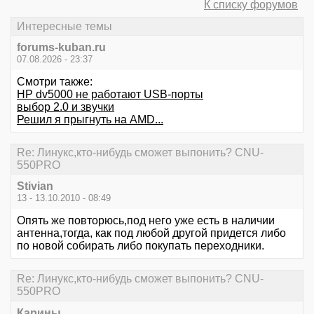
К списку форумов
Интересные темы
forums-kuban.ru
07.08.2026 - 23:37
Смотри также:
HP dv5000 не работают USB-порты
выбор 2.0 и звучки
Решил я прыгнуть на AMD...
Re: Линукс,кто-нибудь сможет выпонить? CNU-
550PRO
Stivian
13 - 13.10.2010 - 08:49
Опять же повторюсь,под него уже есть в наличии
антенна,тогда, как под любой другой придется либо
по новой собирать либо покупать переходники.
Re: Линукс,кто-нибудь сможет выпонить? CNU-
550PRO
Карины