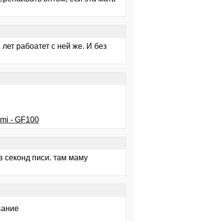
 лет рабоатет с ней же. И без
mi - GF100
в секонд писи. там маму
вание