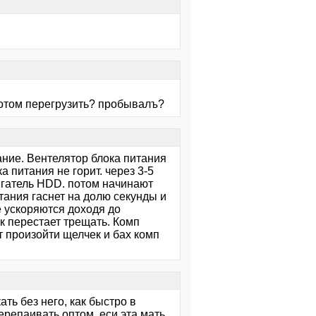
а потом перегрузить? пробывалъ?
ание. Вентелятор блока питания
а питания не горит. через 3-5
игатель HDD. потом начинают
тания гаснет на долю секунды и
е ускоряются доходя до
к перестает трещать. Комп
ет произойти щелчек и бах комп
ть без него, как быстро в
ерепаивать оптом, еси эта мать