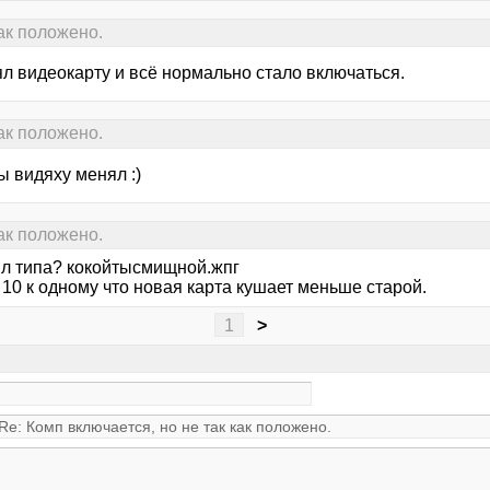
как положено.
л видеокарту и всё нормально стало включаться.
как положено.
ы видяху менял :)
как положено.
л типа? кокойтысмищной.жпг
10 к одному что новая карта кушает меньше старой.
1
>