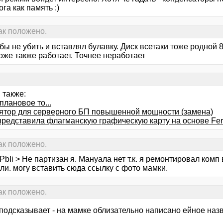
ога как память :)
как положено.
бы не убить и вставлял булавку. Диск всетаки тоже родной 8
оже также работает. Точнее неработает
 также:
еплановое то...
ятор для серверного БП повышенной мощности (замена)
 представила флагманскую графическую карту на основе Fer
как положено.
bIi > Не партизан я. Мануала нет т.к. я ремонтировал комп 
ли. могу вставить сюда ссылку с фото мамки.
как положено.
 подсказывает - на мамке облизательно написано ейное наз