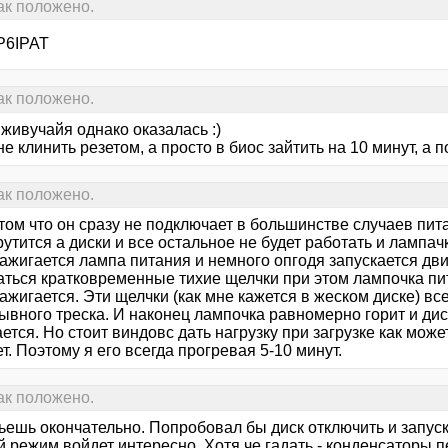
как положено.
P6IPAT
как положено.
 живучайя однако оказалась :)
не клинить резетом, а просто в биос зайтить на 10 минут, 
как положено.
том что он сразу не подключает в большинстве случаев пит
рутится а диски и все остальное не будет работать и лампачк
зажигается лампа питания и немного опгодя запускается дв
аться кратковременные тихие щелчки при этом лампочка пи
ажигается. Эти щелчки (как мне кажется в жеском диске) вс
ывного треска. И наконец лампочка равномерно горит и дис
ется. Но стоит виндовс дать нагрузку при загрузке как мож
т. Поэтому я его всегда прогревая 5-10 минут.
как положено.
ьешь окончательно. Попробовал бы диск отключить и запуска
 режим войдет интересно. Хотя че гадать - конденсаторы п