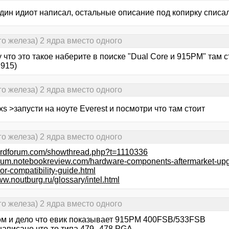
один идиот написал, остальные описание под копирку списа
о железа) 2 ядра вместо одного
 что это такое наберите в поиске "Dual Core и 915PM" там с
 915)
о железа) 2 ядра вместо одного
xs >запусти на ноуте Everest и посмотри что там стоит
о железа) 2 ядра вместо одного
hardforum.com/showthread.php?t=1110336
forum.notebookreview.com/hardware-components-aftermarket-upg
or-compatibility-guide.html
ww.noutburg.ru/glossary/intel.html
о железа) 2 ядра вместо одного
том и дело что евик показывает 915PM 400FSB/533FSB
написано что-то типа 479--478 PGA