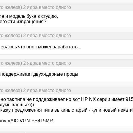
о железа) 2 ядра вместо одного
е и модель бука в студию.
чего эти извращения?
о железа) 2 ядра вместо одного
еваюсь что оно сможет заработать ..
о железа) 2 ядра вместо одного
е поддерживает двухядерные процы
о железа) 2 ядра вместо одного
оно так типа не поддерживает но вот HP NX серии имеет 91
задумываешься))
кажу предложения типа выкинь старый - купи новый некатит)
ony VAIO VGN-FS415MR