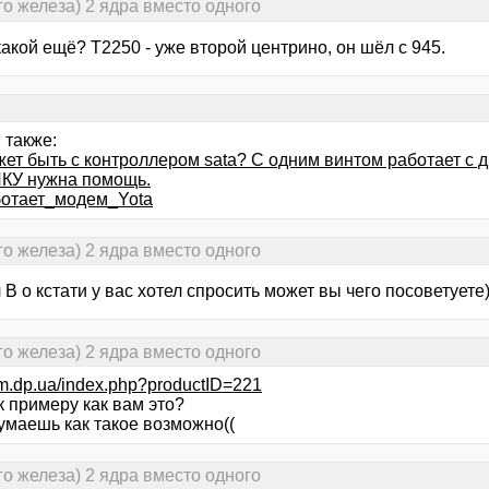
о железа) 2 ядра вместо одного
 какой ещё? T2250 - уже второй центрино, он шёл с 945.
 также:
ет быть с контроллером sata? С одним винтом работает с д
У нужна помощь.
отает_модем_Yota
о железа) 2 ядра вместо одного
В о кстати у вас хотел спросить может вы чего посоветуете
о железа) 2 ядра вместо одного
htm.dp.ua/index.php?productID=221
к примеру как вам это?
умаешь как такое возможно((
о железа) 2 ядра вместо одного