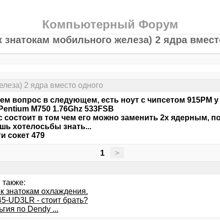
Компьютерный Форум
к знатокам мобильного железа) 2 ядра вмест
елеза) 2 ядра вместо одного
м вопрос в следующем, есть ноут с чипсетом 915PM у 
Pentium M750 1.76Ghz 533FSB
 состоит в том чем его можно заменить 2х ядерным, п
шь хотелосьбы знать...
ти сокет 479
1
>
 также:
 к знатокам охлаждения.
5-UD3LR - стоит брать?
гия по Dendy ...