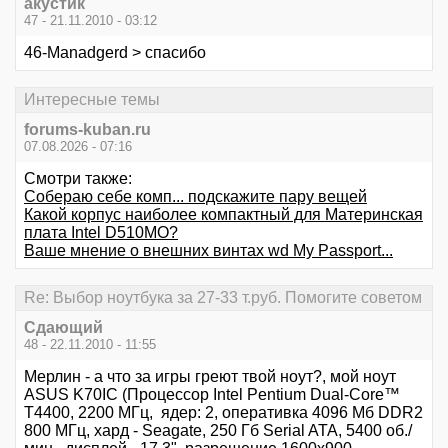
акустик
47 - 21.11.2010 - 03:12
46-Manadgerd > спасибо
Интересные темы
forums-kuban.ru
07.08.2026 - 07:16
Смотри также:
Собераю себе комп... подскажите пару вещей
Какой корпус наиболее компактный для Материнская
плата Intel D510MO?
Ваше мнение о внешних винтах wd My Passport...
Re: Выбор ноутбука за 27-33 т.руб. Помогите советом
Сдающий
48 - 22.11.2010 - 11:55
Мерлин - а что за игры греют твой ноут?, мой ноут
ASUS K70IC (Процессор Intel Pentium Dual-Core™
T4400, 2200 МГц, ядер: 2, оперативка 4096 Мб DDR2
800 МГц, хард - Seagate, 250 Гб Serial ATA, 5400 об./