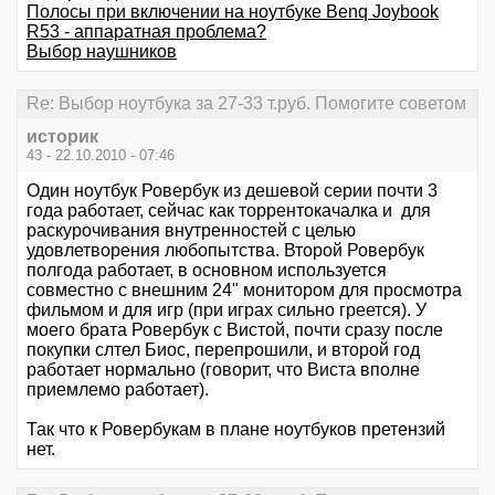
Полосы при включении на ноутбуке Benq Joybook
R53 - аппаратная проблема?
Выбор наушников
Re: Выбор ноутбука за 27-33 т.руб. Помогите советом
историк
43 - 22.10.2010 - 07:46
Один ноутбук Ровербук из дешевой серии почти 3
года работает, сейчас как торрентокачалка и для
раскурочивания внутренностей с целью
удовлетворения любопытства. Второй Ровербук
полгода работает, в основном используется
совместно с внешним 24" монитором для просмотра
фильмом и для игр (при играх сильно греется). У
моего брата Ровербук с Вистой, почти сразу после
покупки слтел Биос, перепрошили, и второй год
работает нормально (говорит, что Виста вполне
приемлемо работает).
Так что к Ровербукам в плане ноутбуков претензий
нет.