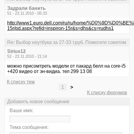
Задрали банить
51 - 23.11.2010 - 05:33
http://www1.euro.dell.com/ru/ru/home/%D0%9D%D
15r/pd.aspx?refid=inspiron-15r&s=dhs&cs=rudhs1
Re: Выбор ноутбука за 27-33 т.руб. Помогите советом
Sirius12
52 - 23.11.2010 - 21:14
можно присомтреть модели от пакард белл на core-i5
+420 видео от эн-видиа. тел 299 13 08
К списку тем
1
>
К списку форумов
Добавить новое сообщение
Ваше имя:
Тема сообщения: