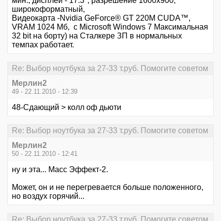
мин., дисплей - 17.3", разрешение 1600x900,
широкоформатный,
Видеокарта -Nvidia GeForce® GT 220M CUDA™,
VRAM 1024 Мб, с Microsoft Windows 7 Максимальная
32 bit на борту) на Сталкере ЗП в нормальных
темпах работает.
Re: Выбор ноутбука за 27-33 т.руб. Помогите советом
Мерлин2
49 - 22.11.2010 - 12:39
48-Сдающий > колл оф дьюти
Re: Выбор ноутбука за 27-33 т.руб. Помогите советом
Мерлин2
50 - 22.11.2010 - 12:41
ну и эта... Масс Эффект-2.
Может, он и не перегревается больше положенного,
но воздух горячий...
Re: Выбор ноутбука за 27-33 т.руб. Помогите советом