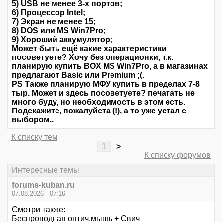
5) USB не менее 3-х портов;
6) Процессор Intel;
7) Экран не менее 15;
8) DOS или MS Win7Pro;
9) Хороший аккумулятор;
Может быть ещё какие характеристики
посоветуете? Хочу без операционки, т.к.
планирую купить BOX MS Win7Pro, а в магазинах
предлагают Basic или Premium ;(.
PS Также планирую МФУ купить в пределах 7-8
тыр. Может и здесь посоветуете? печатать не
много буду, но необходимость в этом есть.
Подскажите, пожалуйста (!), а то уже устал с
выбором..
К списку тем
1
>
К списку форумов
Интересные темы
forums-kuban.ru
07.08.2026 - 07:16
Смотри также:
Беспроводная оптич.мышь + Свич