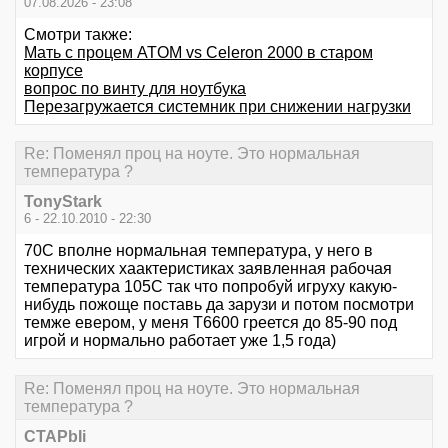
07.08.2026 - 23:08
Смотри также:
Мать с процем ATOM vs Celeron 2000 в старом
корпусе
вопрос по винту для ноутбука
Перезагружается системник при снижении нагрузки
Re: Поменял проц на ноуте. Это нормальная
температура ?
TonyStark
6 - 22.10.2010 - 22:30
70С вполне нормальная температура, у него в
технических хаактеристиках заявленная рабочая
температура 105С так что попробуй игруху какую-
нибудь пожоще поставь да зарузи и потом посмотри
темже евером, у меня T6600 греется до 85-90 под
игрой и нормально работает уже 1,5 года)
Re: Поменял проц на ноуте. Это нормальная
температура ?
CTAPbIi