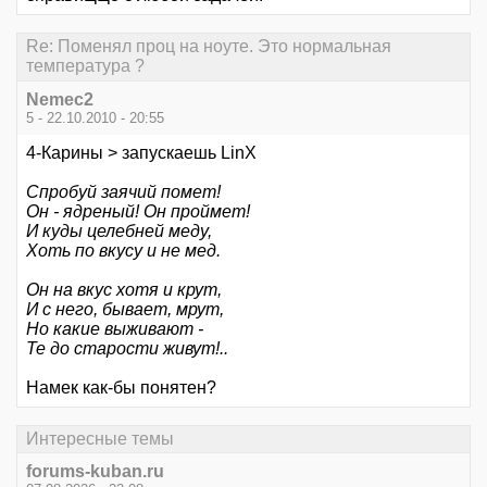
Re: Поменял проц на ноуте. Это нормальная
температура ?
Nemec2
5 - 22.10.2010 - 20:55
4-Карины > запускаешь LinX
Спробуй заячий помет!
Он - ядреный! Он проймет!
И куды целебней меду,
Хоть по вкусу и не мед.
Он на вкус хотя и крут,
И с него, бывает, мрут,
Но какие выживают -
Те до старости живут!..
Намек как-бы понятен?
Интересные темы
forums-kuban.ru