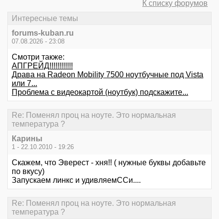
К списку форумов
Интересные темы
forums-kuban.ru
07.08.2026 - 23:08
Смотри также:
АПГРЕЙД!!!!!!!!!!!!
Драва на Radeon Mobility 7500 ноутбучные под Vista
или 7...
Проблема с видеокартой (ноутбук) подскажите...
Re: Поменял проц на ноуте. Это нормальная
температура ?
Карины
1 - 22.10.2010 - 19:26
Скажем, что Эверест - хня!! ( нужные буквы добавьте
по вкусу)
Запускаем линкс и удивляемССи....
Re: Поменял проц на ноуте. Это нормальная
температура ?