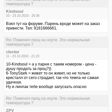
температура ?
Kindsoul
10 - 23.10.2010 - 20:36
Взял тут на форуме. Парень вроде может на заказ
привести. Тел: 9181666661.
Re: Поменял проц на ноуте. Это нормальная
температура ?
cloctor
11 - 23.10.2010 - 21:23
10-Kindsoul > а у парня с таким номером - цена -
душу продать за проц?))
6-TonyStark > живет то он живет, но не только
кристалл от сего страдает, так что темпа не самая
удачная.
Ну и линпак тебе вообще запускать опасно
Re: Поменял проц на ноуте. Это нормальная
температура ?
ZPV