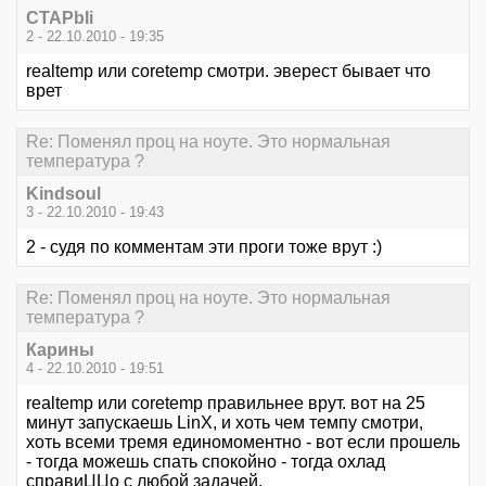
CTAPbIi
2 - 22.10.2010 - 19:35
realtemp или coretemp смотри. эверест бывает что
врет
Re: Поменял проц на ноуте. Это нормальная
температура ?
Kindsoul
3 - 22.10.2010 - 19:43
2 - судя по комментам эти проги тоже врут :)
Re: Поменял проц на ноуте. Это нормальная
температура ?
Карины
4 - 22.10.2010 - 19:51
realtemp или coretemp правильнее врут. вот на 25
минут запускаешь LinX, и хоть чем темпу смотри,
хоть всеми тремя единомоментно - вот если прошель
- тогда можешь спать спокойно - тогда охлад
справиЦЦо с любой задачей.