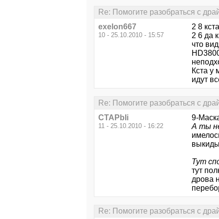
Re: Помогите разобраться с дра
exelon667
2 8 кс
10 - 25.10.2010 - 15:57
2 6 да 
что ви
HD3800
неподхо
Кста у
идут вс
Re: Помогите разобраться с дра
CTAPbIi
9-Маск
11 - 25.10.2010 - 16:22
А ты н
имелось
выкиды
Тут сп
тут пол
дрова н
перебо
Re: Помогите разобраться с дра