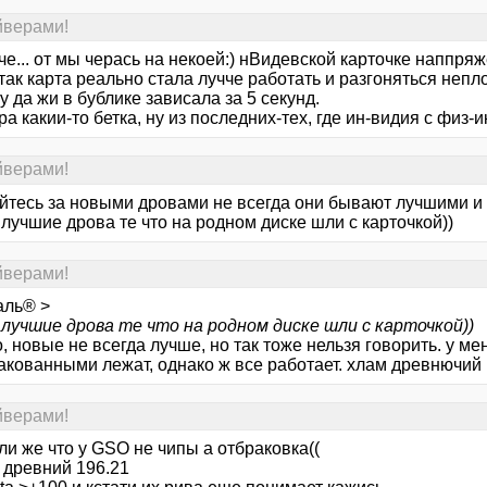
йверами!
че... от мы черась на некоей:) нВидевской карточке наппряж
 так карта реально стала лучче работать и разгоняться непл
 да жи в бублике зависала за 5 секунд.
а какии-то бетка, ну из последних-тех, где ин-видия с физ-и
йверами!
яйтесь за новыми дровами не всегда они бывают лучшими и 
лучшие дрова те что на родном диске шли с карточкой))
йверами!
аль® >
лучшие дрова те что на родном диске шли с карточкой))
, новые не всегда лучше, но так тоже нельзя говорить. у ме
кованными лежат, однако ж все работает. хлам древнючий на 
йверами!
и же что у GSO не чипы а отбраковка((
 древний 196.21