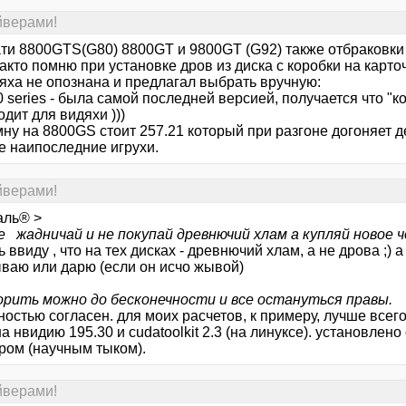
йверами!
тати 8800GTS(G80) 8800GT и 9800GT (G92) также отбраковки
както помню при установке дров из диска с коробки на кар
дяха не опознана и предлагал выбрать вручную:
 series - была самой последней версией, получается что "
дит для видяхи )))
 мну на 8800GS стоит 257.21 который при разгоне догоняет
е наипоследние игрухи.
йверами!
аль® >
е жадничай и не покупай древнючий хлам а купляй новое 
 ввиду , что на тех дисках - древнючий хлам, а не дрова ;) а
ваю или дарю (если он исчо жывой)
орить можно до бесконечности и все остануться правы.
ностью согласен. для моих расчетов, к примеру, лучше всего 
а нвидию 195.30 и cudatoolkit 2.3 (на линуксе). установле
ром (научным тыком).
йверами!