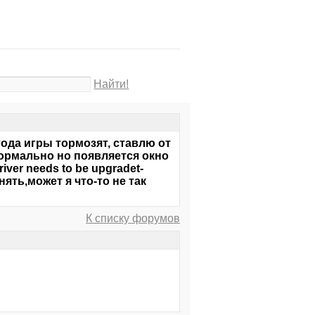
Найти!
года игры тормозят, ставлю от
 нормально но появляется окно
iver needs to be upgradet-
онять,может я что-то не так
К списку форумов