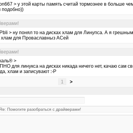
on667 > у этой карты память считай тормознее в больше чем
 подобно))
йверами!
bIi > ну понял то на дисках хлам для Линупса. А я грешны
м хлам для Проваславныз АСей
йверами!
каль® >
О для линукса на дисках никада ничего нет, качаю сам све
да, хлам и записувают :-Р
1
>