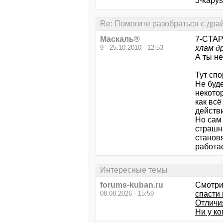
3-kapys
Re: Помогите разобраться с дра
Маскаль®
7-CTAPb
9 - 25.10.2010 - 12:53
хлам др
А ты н
Тут спо
Не буд
некото
как всё
действ
Но сам 
страшна
становя
работае
Интересные темы
forums-kuban.ru
Смотри
08.08.2026 - 15:59
спасти
Отличи
Ни у ко