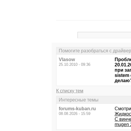
Помогите разобраться с драйве
Vlasow
Пробле
25.10.2010 - 09:36
20.01.
при за
sistem 
делаю
К списку тем
Интересные темы
forums-kuban.ru
Смотри
08.08.2026 - 15:59
Жидкос
С винч
mugen 