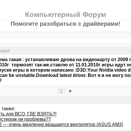
Компьютерный Форум
Помогите разобраться с драйверами!
рами!
ма такая : устанавливаю дрова на видеокарту от 2009 
2010г тормозят так-же,ставлю от 11.01.2010г игры идут
пуске игры в котором написано :D3D:Your Nvidia video dr
can be unstable.Download latest driver. Вот я и не могу п
?
1
>
 также:
ть для ВСО, ГДЕ ВЗЯТЬ?!
естером ли проблема??
2 — очень медленно вращается вентилятор (ASUS AM3)