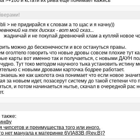
ta >+100 и кстати их рива еще понимает кажись
йверами!
Ii > не придирайся к словам а то щас и я начну))
евнючий на тех дисках - вот мой сказ...
е жадничай и не покупай древнючий хлам а купляй новое ч
рить можно до бесконечности и все остануться правы.
ем оголтело говорить что новые дровы совсем плохие тут к
рые карты вот именно так и получаеться, с новыми ДАУН по
 чудно. Тут токо методом научного тыка установить истину мо
ительно с новыми дровами карточка бодрее работает.
знаешь же как школота она понимает что если новое значит
я за новьем идет, позасерут систему до такой степени что
ться, и потом начинаеться нытье, скачал в очередной рас н
т.
 также:
 инфу
я чипсетов и преимущества того или иного.
го нет мануала к материнке 6VIA83B (Rev.B)?