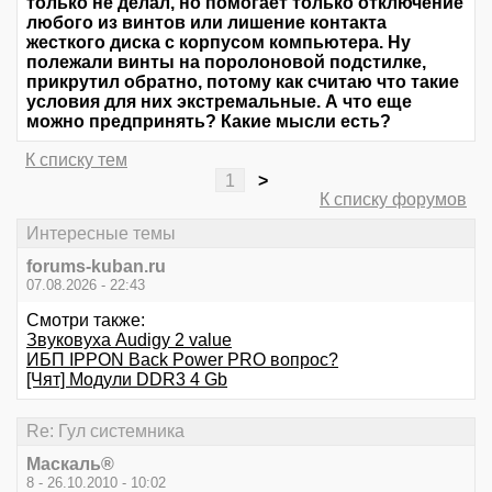
только не делал, но помогает только отключение
любого из винтов или лишение контакта
жесткого диска с корпусом компьютера. Ну
полежали винты на поролоновой подстилке,
прикрутил обратно, потому как считаю что такие
условия для них экстремальные. А что еще
можно предпринять? Какие мысли есть?
К списку тем
1
>
К списку форумов
Интересные темы
forums-kuban.ru
07.08.2026 - 22:43
Смотри также:
Звуковуха Audigy 2 value
ИБП IPPON Back Power PRO вопрос?
[Чят] Модули DDR3 4 Gb
Re: Гул системника
Маскаль®
8 - 26.10.2010 - 10:02