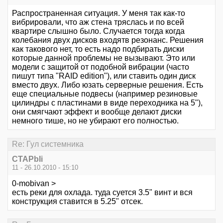
Распространенная ситуация. У меня так как-то
вибрировали, что аж стена тряслась и по всей
квартире слышно было. Случается тогда когда
колебания двух дисков входятв резонанс. Решения
как такового нет, то есть надо подбирать диски
которые данной проблемы не вызывают. Это или
модели с защитой от подобной вибрации (часто
пишут типа "RAID edition"), или ставить один диск
вместо двух. Либо юзать серверные решения. Есть
еще специальные подвесы (например резиновые
цилиндры с пластинами в виде переходника на 5"),
они смягчают эффект и вообще делают диски
немного тише, но не убирают его полностью.
Re: Гул системника
CTAPbIi
11 - 26.10.2010 - 15:10
0-mobivan >
есть реки для охлада. туда суется 3.5" винт и вся
конструкция ставится в 5.25" отсек.