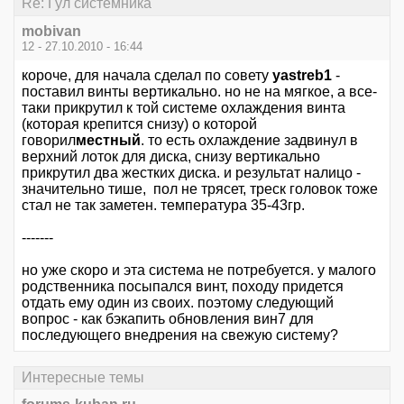
Re: Гул системника
mobivan
12 - 27.10.2010 - 16:44
короче, для начала сделал по совету
yastreb1
-
поставил винты вертикально. но не на мягкое, а все-
таки прикрутил к той системе охлаждения винта
(которая крепится снизу) о которой
говорил
местный
. то есть охлаждение задвинул в
верхний лоток для диска, снизу вертикально
прикрутил два жестких диска. и результат налицо -
значительно тише, пол не трясет, треск головок тоже
стал не так заметен. температура 35-43гр.
-------
но уже скоро и эта система не потребуется. у малого
родственника посыпался винт, походу придется
отдать ему один из своих. поэтому следующий
вопрос - как бэкапить обновления вин7 для
последующего внедрения на свежую систему?
Интересные темы