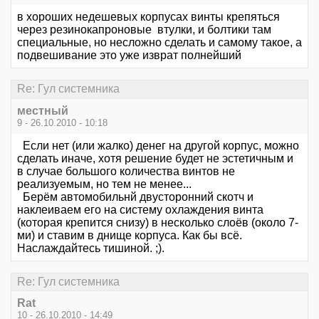
в хороших недешевых корпусах винты крепяться
через резинокапроновые втулки, и болтики там
специальные, но несложно сделать и самому такое, а
подвешивание это уже изврат полнейший
Re: Гул системника
местный
9 - 26.10.2010 - 10:18
Если нет (или жалко) денег на другой корпус, можно
сделать иначе, хотя решение будет не эстетичным и
в случае большого количества винтов не
реализуемым, но тем не менее...
Берём автомобильнй двусторонний скотч и
наклеиваем его на систему охлаждения винта
(которая крепится снизу) в несколько слоёв (около 7-
ми) и ставим в днище корпуса. Как бы всё.
Наслаждайтесь тишиной. ;).
Re: Гул системника
Rat
10 - 26.10.2010 - 14:49