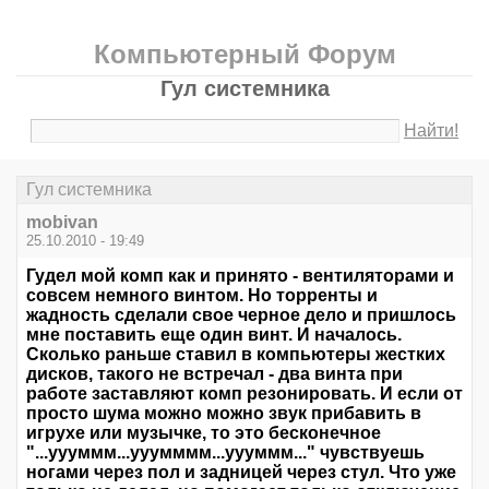
Компьютерный Форум
Гул системника
Найти!
Гул системника
mobivan
25.10.2010 - 19:49
Гудел мой комп как и принято - вентиляторами и
совсем немного винтом. Но торренты и
жадность сделали свое черное дело и пришлось
мне поставить еще один винт. И началось.
Сколько раньше ставил в компьютеры жестких
дисков, такого не встречал - два винта при
работе заставляют комп резонировать. И если от
просто шума можно можно звук прибавить в
игрухе или музычке, то это бесконечное
"...уууммм...ууумммм...уууммм..." чувствуешь
ногами через пол и задницей через стул. Что уже