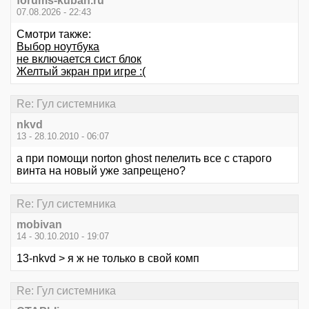
forums-kuban.ru
07.08.2026 - 22:43
Смотри также:
Выбор ноутбука
не включается сист блок
Желтый экран при игре :(
Re: Гул системника
nkvd
13 - 28.10.2010 - 06:07
а при помощи norton ghost пелелить все с старого
винта на новый уже запрещено?
Re: Гул системника
mobivan
14 - 30.10.2010 - 19:07
13-nkvd > я ж не только в свой комп
Re: Гул системника