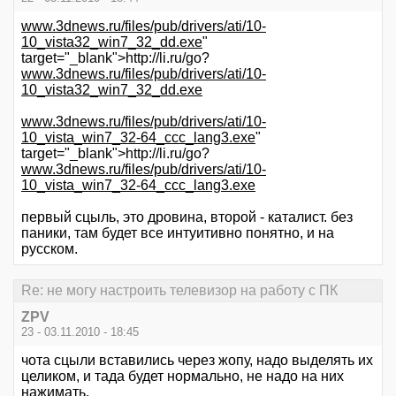
www.3dnews.ru/files/pub/drivers/ati/10-
10_vista32_win7_32_dd.exe
"
target="_blank">http://li.ru/go?
www.3dnews.ru/files/pub/drivers/ati/10-
10_vista32_win7_32_dd.exe
www.3dnews.ru/files/pub/drivers/ati/10-
10_vista_win7_32-64_ccc_lang3.exe
"
target="_blank">http://li.ru/go?
www.3dnews.ru/files/pub/drivers/ati/10-
10_vista_win7_32-64_ccc_lang3.exe
первый сцыль, это дровина, второй - каталист. без
паники, там будет все интуитивно понятно, и на
русском.
Re: не могу настроить телевизор на работу с ПК
ZPV
23 - 03.11.2010 - 18:45
чота сцыли вставились через жопу, надо выделять их
целиком, и тада будет нормально, не надо на них
нажимать.