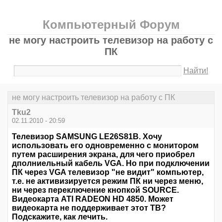
Компьютерный Форум
не могу настроить телевизор на работу с
ПК
Найти!
не могу настроить телевизор на работу с ПК
Tku2
02.11.2010 - 20:59
Телевизор SAMSUNG LE26S81B. Хочу
использовать его одновременно с монитором
путем расширения экрана, для чего приобрел
дполниельный кабель VGA. Но при подключении
ПК через VGA телевизор "не видит" компьютер,
т.е. не активизируется режим ПК ни через меню,
ни через переключение кнопкой SOURCE.
Видеокарта ATI RADEON HD 4850. Может
видеокарта не поддерживает этот ТВ?
Подскажите, как лечить.