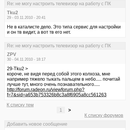
Re: не могу настроить телевизор на работу с ПК
Tku2
29 - 03.11.2010 - 20:41
Не в каталисте дело. Это типа сервис для настройки
и он тв видит, а вот тв его нет.
Re: не могу настроить телевизор на работу с ПК
ZPV
30 - 04.11.2010 - 18:17
29-Tku2 >
короче, не видя перед собой этого колхоза, мне
например тяжело тыкать пальцем в небо..... почитай
лучше тут, много очень познавательного.....
http://forum.radeon.ru/viewforum.php?
f=7&sid=a653b753326b8c3a8f6905a8cc561263
К списку тем
1
>
К списку форумов
Добавить новое сообщение