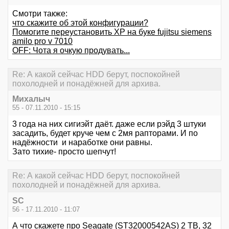
Смотри также:
что скажите об этой конфигурации?
Помогите переустановить ХР на буке fujitsu siemens
amilo pro v 7010
OFF: Чота я очкую продувать...
Re: А какой сейчас HDD берут, поспокойней
похолодней и понадёжней для архива.
Михалыч
55 - 07.11.2010 - 15:15
3 года на них сигиэйт даёт. даже если рэйд 3 штуки
засадить, будет круче чем с 2мя рапторами. И по
надёжности и наработке они равны.
Зато тихие- просто шепчут!
Re: А какой сейчас HDD берут, поспокойней
похолодней и понадёжней для архива.
SC
56 - 17.11.2010 - 11:07
А что скажете про Seagate (ST32000542AS) 2 TB, 32