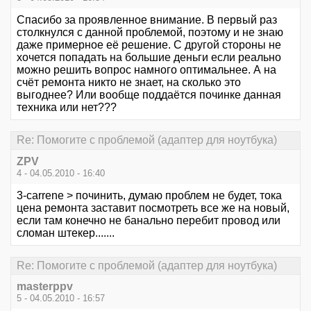
Спасибо за проявленное внимание. В первый раз
столкнулся с данной проблемой, поэтому и не знаю
даже примерное её решение. С другой стороны не
хочется попадать на большие деньги если реально
можно решить вопрос намного оптимальнее. А на
счёт ремонта никто не знает, на сколько это
выгоднее? Или вообще поддаётся починке данная
техника или нет???
Re: Помогите с проблемой (адаптер для ноутбука)
ZPV
4 - 04.05.2010 - 16:40
3-carrene > починить, думаю проблем не будет, тока
цена ремонта заставит посмотреть все же на новый,
если там конечно не банально перебит провод или
сломан штекер.......
Re: Помогите с проблемой (адаптер для ноутбука)
masterppv
5 - 04.05.2010 - 16:57