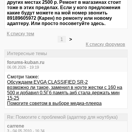
других местах 2500 р. Ремонт в магазинах стоит
тоже в этих пределах. Если у кого предложения
какие будут можете на мой номер звонить
89189605972 (Карен) по ремонту или новому
адаптеру. Или просто посоветуйте здесь.
К списку тем
1
>
К списку форумов
Интересные темы
forums-kuban.ru
06.08.2026 - 19:19
Смотри также:
Обсуждаем EVGA CLASSIFIED SR-2
возможно ли такое, заменил в ноуте жестки с 160 на
500 и добавил 0.5Гб память акб стала держать мин
15-25
Помогите советом в выборе медиа-плеера
Re: Помогите с проблемой (адаптер для ноутбука)
carrene
3 - 04.05.2010 - 16:34