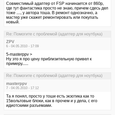
Совместимый адаптер от FSP начинается от 860р,
где тут фантастика просто не знаю, причем сдесь дел
тоже ...., у автора тоша. В ремонт однозначно, а
мастер уже скажет ремонтировать или покупать
новый.
Re: Помогите с проблемой (адаптер для ноутбука)
ZPV
6 - 04.05.2010 - 17:09
5-masterppv >
Ну это я про цену приблизительную привел к
примеру......
Re: Помогите с проблемой (адаптер для ноутбука)
masterppv
7 - 04.05.2010 - 17:12
Та я понял, просто у тоши есть экзотика как то
15вольтовые блоки, как в прочем и у дела, с его
идиотскими разъемами.