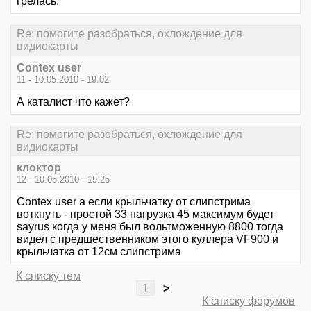
грелась.
Re: помогите разобраться, охлождение для
видиокарты
Contex user
11 - 10.05.2010 - 19:02
А каталист что кажет?
Re: помогите разобраться, охлождение для
видиокарты
клоктор
12 - 10.05.2010 - 19:25
Contex user а если крыльчатку от слипстрима
воткнуть - простой 33 нагрузка 45 максимум будет
sayrus когда у меня был вольтможенную 8800 тогда
видел с предшественником этого куллера VF900 и
крыльчатка от 12см слипстрима
К списку тем
1
>
К списку форумов