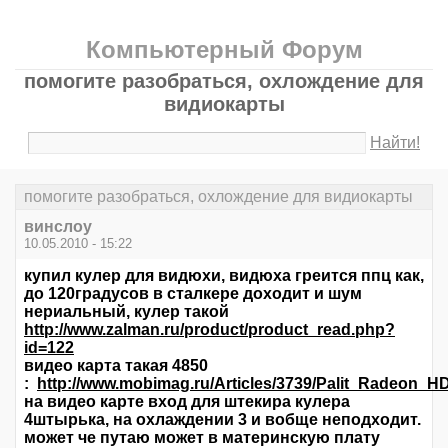
Компьютерный Форум
помогите разобраться, охлождение для
видиокарты
Найти!
помогите разобраться, охлождение для видиокарты
винслоу
10.05.2010 - 15:22
купил кулер для видюхи, видюха греится ппц как,
до 120градусов в сталкере доходит и шум
нериальный, кулер такой
http://www.zalman.ru/product/product_read.php?
id=122
видео карта такая 4850
:
http://www.mobimag.ru/Articles/3739/Palit_Radeon_H
на видео карте вход для штекира кулера
4штырька, на охлаждении 3 и вобще неподходит.
может че путаю может в материнскую плату