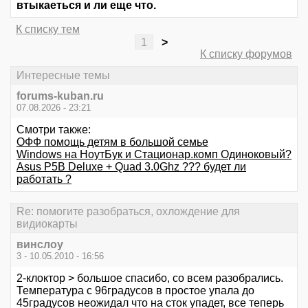
втыкаеться и ли еще что.
К списку тем
1
>
К списку форумов
Интересные темы
forums-kuban.ru
07.08.2026 - 23:21
Смотри также:
ОФФ помощь детям в большой семье
Windows на НоутБук и Стационар.комп Одиноковый?
Asus P5B Deluxe + Quad 3.0Ghz ??? будет ли
работать ?
Re: помогите разобраться, охлождение для
видиокарты
винслоу
3 - 10.05.2010 - 16:56
2-клоктор > большое спасибо, со всем разобрались.
Температура с 96градусов в простое упала до
45градусов неожидал что на сток упадет, все теперь