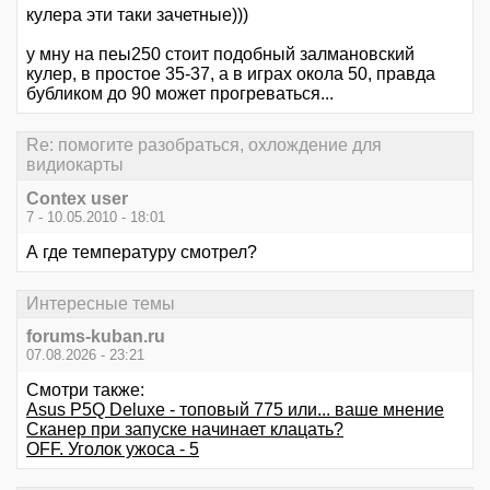
кулера эти таки зачетные)))
у мну на пеы250 стоит подобный залмановский
кулер, в простое 35-37, а в играх окола 50, правда
бубликом до 90 может прогреваться...
Re: помогите разобраться, охлождение для
видиокарты
Contex user
7 - 10.05.2010 - 18:01
А где температуру смотрел?
Интересные темы
forums-kuban.ru
07.08.2026 - 23:21
Смотри также:
Asus P5Q Deluxe - топовый 775 или... ваше мнение
Сканер при запуске начинает клацать?
OFF. Уголок ужоса - 5