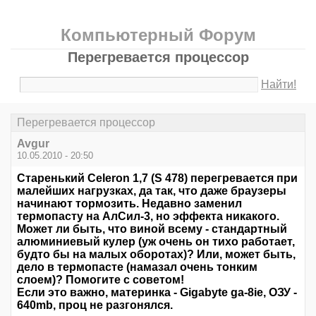
Компьютерный Форум
Перегревается процессор
Найти!
Перегревается процессор
Avgur
10.05.2010 - 20:50
Старенький Celeron 1,7 (S 478) перегревается при
малейших нагрузках, да так, что даже браузеры
начинают тормозить. Недавно заменил
термопасту на АлСил-3, но эффекта никакого.
Может ли быть, что виной всему - стандартный
алюминиевый кулер (уж очень он тихо работает,
будто бы на малых оборотах)? Или, может быть,
дело в термопасте (намазал очень тонким
слоем)? Помогите с советом!
Если это важно, материнка - Gigabyte ga-8ie, ОЗУ -
640mb, проц не разгонялся.