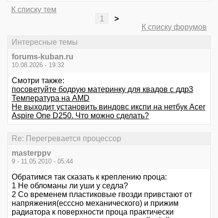
К списку тем
1
>
К списку форумов
Интересные темы
forums-kuban.ru
10.08.2026 - 19:32
Смотри также:
посоветуйте бодрую материнку для квадов с ддр3
Температура на AMD
Не выходит установить виндовс икспи на нетбук Acer
Aspire One D250. Что можно сделать?
Re: Перегревается процессор
masterppv
9 - 11.05.2010 - 05:44
Обратимся так сказать к креплению проца:
1 Не обломаны ли уши у седла?
2 Со временем пластиковые гвозди привстают от
напряжения(есссно механического) и прижим
радиатора к поверхности проца практически