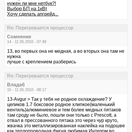
нужен ли мне нетбук?!
Выбор БП на 1кВт
Хочу сделать апгрейд...
Re: Перегревается процессор
Сомнение
14 - 11.05.2010 - 07:49
13, во первых она не медная, а во вторых она там не
нужна
лучше с креплением разберись
Re: Перегревается процессор
Владаб
15 - 11.05.2010 - 08:17
13-Avgur > Так у тебя не родное охлаждение? У
целиков 1.7 боксовое родное хлипкое(маленький
вентиль)алюминиевое и тем более медных пятаков
там сроду не было, пошли они только с Prescott, а
отвал в прессованного пятака это через чур круто,
жвачка это металлизированная наклейка на подошве
как теплопроводная фигня любимая Интелом во