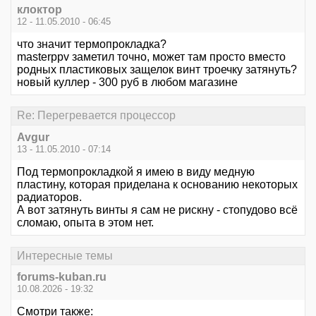
клоктор
12 - 11.05.2010 - 06:45
что значит термопрокладка?
masterppv заметил точно, может там просто вместо
родных пластиковых защелок винт троечку затянуть?
новый куллер - 300 руб в любом магазине
Re: Перегревается процессор
Avgur
13 - 11.05.2010 - 07:14
Под термопрокладкой я имею в виду медную
пластину, которая приделана к основанию некоторых
радиаторов.
А вот затянуть винты я сам не рискну - стопудово всё
сломаю, опыта в этом нет.
Интересные темы
forums-kuban.ru
10.08.2026 - 19:32
Смотри также: