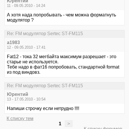
Юрентий
11 - 09.05.2010 - 14:24
А хотя нада попробывать - чем можна форматнуть
модулятор ?
Re: FM модулятор Sertec ST-FM115
a1983
12 - 09.05.2010 - 17:41
Fat12 - тока 32 мегбайта максимум разрешает - это
старье не используется.
Тебе надо в фат16 попробовать, стандартной format
из под виндовз.
Re: FM модулятор Sertec ST-FM115
Юрентий
13 - 17.05.2010 - 10:54
Напиши строчку если нетрудно !!!!
К списку тем
1
>
К списку форумов