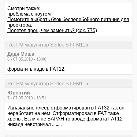
Смотри также:
проблема с ноутом
Помогите выбрать блок бесперебойного питания для
проектора.
Полетел проц, чем заменить? (сок. 775)
Re: FM модулятор Sertec ST-FM115
Дядя Миша
6 - 07.05.2010 - 13:06
форматить надо в FAT12.
Re: FM модулятор Sertec ST-FM115
Юрентий
7 - 07.05.2010 - 13:51
Изначально плеер отформатирован в FAT32 так он
неработает на нём .Отформатировал в FAT таже
хрень . Если я не БАРАН то вроде формата FAT12
никада невстричал ........