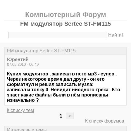
Компьютерный Форум
FM модулятор Sertec ST-FM115
Найти!
FM модулятор Sertec ST-FM115
Юрентий
07.05.2010 - 06:49
Купил модулятор , записал в него мр3 - супер .
Через некоторое время дал другу - он его
форматнул и решил записать музла:
записал и толку 0. Невидит ниодного трека . Кто
знает какие файлы были в нём прописаны
изначально ?
К списку тем
1
>
К списку форумов
Интересные темы