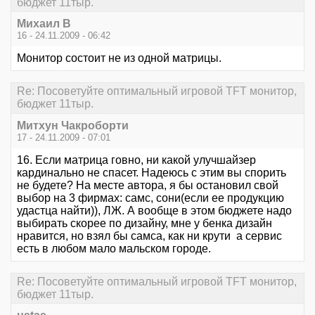
бюджет 11тыр.
Михаил В
16 - 24.11.2009 - 06:42
Монитор состоит не из одной матрицы.
Re: Посоветуйте оптимальный игровой TFT монитор,
бюджет 11тыр.
Митхун Чакроборти
17 - 24.11.2009 - 07:01
16. Если матрица говно, ни какой улучшайзер
кардинально не спасет. Надеюсь с этим вы спорить
не будете? На месте автора, я бы остановил свой
выбор на 3 фирмах: самс, сони(если ее продукцию
удастца найти)), ЛЖ. А вообще в этом бюджете надо
выбирать скорее по дизайну, мне у бенка дизайн
нравится, но взял бы самса, как ни крути а сервис
есть в любом мало мальском городе.
Re: Посоветуйте оптимальный игровой TFT монитор,
бюджет 11тыр.