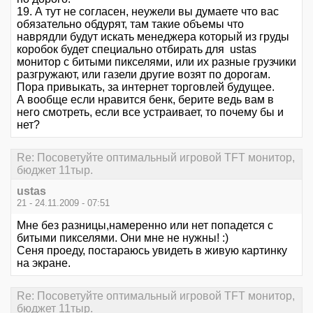
19. А тут не согласен, неужели вы думаете что вас
обязательно обдурят, там такие объемы что
наврядли будут искать менеджера который из груды
коробок будет специально отбирать для ustas
монитор с битыми пикселями, или их разные грузчики
разгружают, или газели другие возят по дорогам.
Пора привыкать, за интернет торговлей будущее.
А вообще если нравится бенк, берите ведь вам в
него смотреть, если все устраивает, то почему бы и
нет?
Re: Посоветуйте оптимальный игровой TFT монитор,
бюджет 11тыр.
ustas
21 - 24.11.2009 - 07:51
Мне без разницы,намеренно или нет попадется с
битыми пикселями. Они мне не нужны! :)
Сеня проеду, постараюсь увидеть в живую картинку
на экране.
Re: Посоветуйте оптимальный игровой TFT монитор,
бюджет 11тыр.