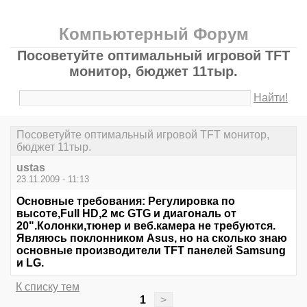
Компьютерный Форум
Посоветуйте оптимальный игровой TFT
монитор, бюджет 11тыр.
Найти!
Посоветуйте оптимальный игровой TFT монитор,
бюджет 11тыр.
ustas
23.11.2009 - 11:13
Основные требования: Регулировка по
высоте,Full HD,2 мс GTG и диагональ от
20".Колонки,тюнер и веб.камера не требуются.
Являюсь поклонником Asus, но на сколько знаю
основные производители TFT панелей Samsung
и LG.
К списку тем
1
>