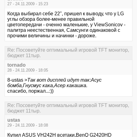
27 - 24.11.2009 - 15:23
Когда выбирал себе 22", пришел к выводу, что у LG
углы обзора более-менее правильной
цветопередачи - оченно маленькие, у ViewSonicov -
палитра неестественная, Самсунги одинаковой с
прочими величины и начинки - дороже.
Re: Посоветуйте оптимальный игровой TFT монитор,
бюджет 11тыр.
tornado
28 - 24.11.2009 - 18:05
8-ustas >
Так вот дисплей идут так:Асус
бомба,Гнусмус кака,Асер какашка.
спасибо, поржал...:))
Re: Посоветуйте оптимальный игровой TFT монитор,
бюджет 11тыр.
ustas
29 - 24.11.2009 - 18:08
Купил ASUS VH242H всетаки,BenQ G2420HD