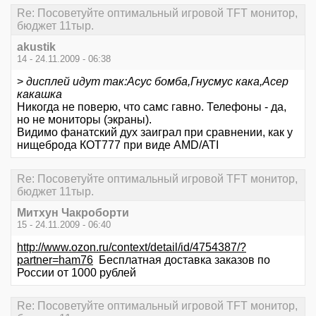
Re: Посоветуйте оптимальный игровой TFT монитор,
бюджет 11тыр.
akustik
14 - 24.11.2009 - 06:38
>
дисплей идут так:Асус бомба,Гнусмус кака,Асер
какашка
Никогда не поверю, что самс гавно. Телефоны - да,
но не мониторы (экраны).
Видимо фанатский дух заиграл при сравнении, как у
нищеброда КОТ777 при виде AMD/ATI
Re: Посоветуйте оптимальный игровой TFT монитор,
бюджет 11тыр.
Митхун Чакроборти
15 - 24.11.2009 - 06:40
http://www.ozon.ru/context/detail/id/4754387/?
partner=ham76
Бесплатная доставка заказов по
России от 1000 рублей
Re: Посоветуйте оптимальный игровой TFT монитор,