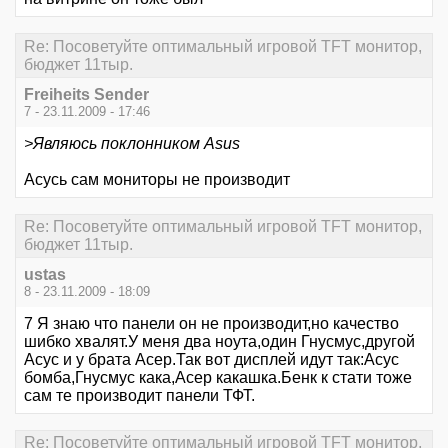
Re: Посоветуйте оптимальный игровой TFT монитор,
бюджет 11тыр.
Freiheits Sender
7 - 23.11.2009 - 17:46
>Являюсь поклонником Asus
Асусь сам мониторы не производит
Re: Посоветуйте оптимальный игровой TFT монитор,
бюджет 11тыр.
ustas
8 - 23.11.2009 - 18:09
7 Я знаю что панели он не производит,но качество
шибко хвалят.У меня два ноута,один Гнусмус,другой
Асус и у брата Асер.Так вот дисплей идут так:Асус
бомба,Гнусмус кака,Асер какашка.Бенк к стати тоже
сам те производит панели ТФТ.
Re: Посоветуйте оптимальный игровой TFT монитор,