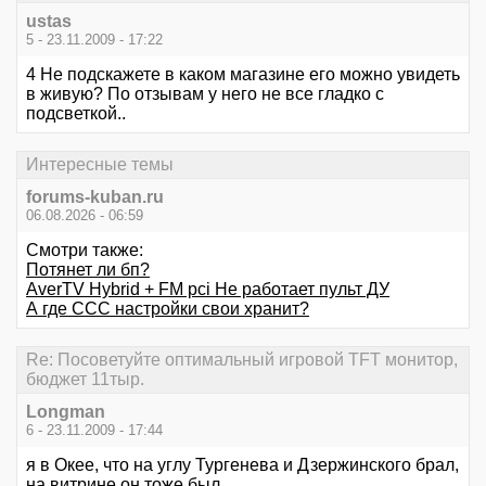
ustas
5 - 23.11.2009 - 17:22
4 Не подскажете в каком магазине его можно увидеть
в живую? По отзывам у него не все гладко с
подсветкой..
Интересные темы
forums-kuban.ru
06.08.2026 - 06:59
Смотри также:
Потянет ли бп?
AverTV Hybrid + FM pci Не работает пульт ДУ
А где ССС настройки свои хранит?
Re: Посоветуйте оптимальный игровой TFT монитор,
бюджет 11тыр.
Longman
6 - 23.11.2009 - 17:44
я в Окее, что на углу Тургенева и Дзержинского брал,
на витрине он тоже был