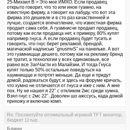
25-Михаил В > Это мое ИМХО. Если продавец
открыто говорит, что то или иное гуамно, на
известную фирму, а говорит на лабуду, что вот эта
фирма это дешевле и в сто раз качаственней и
лучше, создается впечатление, что известная фирма
продает сама себя. А гуамнисче продает продавец,
потому как если продавца нет, к примеру, 80% купят
например гнуса. А если продавец будет тусить и
говорить, что гнус берет рекламой, брендой,
магичаской надписью "gnusmvS" на панельке. А вот
это гуамнищще дешего, потому как на рекламу бренд
не тратит, а технологии у всех одинаковые, все
равно все ЗапЧасти из Малайзии, И тогда Гнуса
купят только 50% остальные поведуться на
хаумнищще и потртят меньше. Да еще и придут
домой, радоваться будут, и здесь на форуме кричать,
что хумно не отличается от гнуса и иже с ним. А мне
пох. Ну не нашел я 22" с откликом 2мс среди хумна.
Взял гнус с 2мс 22". Доволен шо ажссусь, када домой
прихожу и включаю комп.
Re: Посоветуйте оптимальный игровой TFT монитор,
бюджет 11тыр.
Блинн