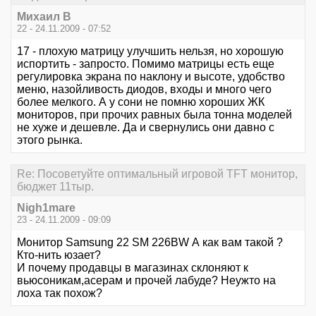
Михаил В
22 - 24.11.2009 - 07:52
17 - плохую матрицу улучшить нельзя, но хорошую
испортить - запросто. Помимо матрицы есть еще
регулировка экрана по наклону и высоте, удобство
меню, назойливость диодов, входы и много чего
более мелкого. А у сони не помню хороших ЖК
мониторов, при прочих равных была тонна моделей
не хуже и дешевле. Да и свернулись они давно с
этого рынка.
Re: Посоветуйте оптимальный игровой TFT монитор,
бюджет 11тыр.
Nigh1mare
23 - 24.11.2009 - 09:09
Монитор Samsung 22 SM 226BW А как вам такой ?
Кто-нить юзает?
И почему продавцы в магазинах склоняют к
вьюсоникам,асерам и прочей лабуде? Неужто на
лоха так похож?