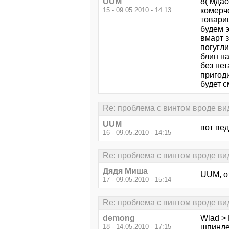
UUM
8( мдас
15 - 09.05.2010 - 14:13
комерче
товарищ
будем э
вмарт з
погугли
блин на
без нет
пригод
будет с
Re: проблема с винтом вроде вид
UUM
вот вед
16 - 09.05.2010 - 14:15
Re: проблема с винтом вроде вид
Дядя Миша
UUM, о
17 - 09.05.2010 - 15:14
Re: проблема с винтом вроде вид
demong
Wlad >
18 - 14.05.2010 - 17:15
шпинде