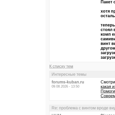
Пакет 
хотя п
осталь
теперь
стоял 
комп е
самиви
винт в
другом
загруз
загруз
К списку тем
Интересные темы
forums-kuban.ru
Смотри
09.08.2026 - 13:50
какая и
Помоги
Соврем
Re: проблема с винтом вроде вид