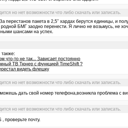
ится но нет возможности что либо скачать или записать.
За перестанов пакета в 2,5" хардах берутся единицы, и полу
 родной БМГ заодно перенести. Я лично не возьмусь, не хо
рными шансами на успех.
 также:
м что-то не так... Зависает постоянно
мный ТВ Тюнер с функцией TimeShift ?
ерестал видеть флешку
ится но нет возможности что либо скачать или записать.
 можешь дать свой номер телефона,возникла проблема с ви
ится но нет возможности что либо скачать или записать.
, проверьте почту.