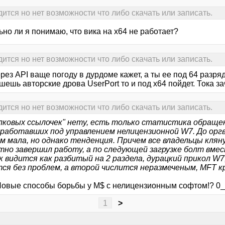
ится но нет возможности что либо скачать или записать.
но ли я понимаю, что вика на х64 не работает?
ится но нет возможности что либо скачать или записать.
рез API ваще погоду в дурдоме кажет, а ты ее под 64 разряд
ешь авторские дрова UserPort то и под х64 пойдет. Тока з
ится но нет возможности что либо скачать или записать.
лковых ссылочек" нету, есть только статистика обраще
 работавших под управлением нелицензионной W7. До орг
м мала, но однако тенденция. Причем все владельцы кля
тно завершил работу, а по следующей загрузке болт вмес
к видится как разбитый на 2 раздела, дурацкий прикол W7
ся без проблем, а второй числится неразмеченым, MFT к
 Новые способы борьбы у M$ с нелицензионным софтом!? 0
1
>