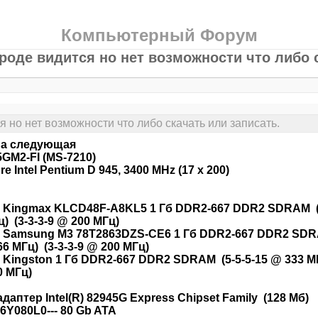
Компьютерный Форум
роде видится но нет возможности что либо с
 но нет возможности что либо скачать или записать.
ма следующая
5GM2-FI (MS-7210)
e Intel Pentium D 945, 3400 MHz (17 x 200)
 Kingmax KLCD48F-A8KL5 1 Гб DDR2-667 DDR2 SDRAM (5-
) (3-3-3-9 @ 200 МГц)
 Samsung M3 78T2863DZS-CE6 1 Гб DDR2-667 DDR2 SDRAM 
66 МГц) (3-3-3-9 @ 200 МГц)
 Kingston 1 Гб DDR2-667 DDR2 SDRAM (5-5-5-15 @ 333 МГц
0 МГц)
даптер Intel(R) 82945G Express Chipset Family (128 Мб)
 6Y080L0--- 80 Gb ATA