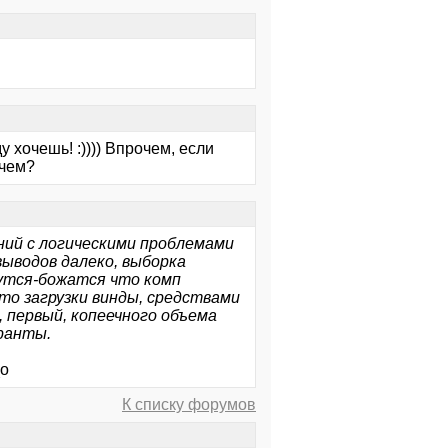
у хочешь! :)))) Впрочем, если
ачем?
ний с логическими проблемами
выводов далеко, выборка
нутся-божатся что комп
то загрузки винды, средствами
, первый, копеечного объема
ранты.
_о
К списку форумов