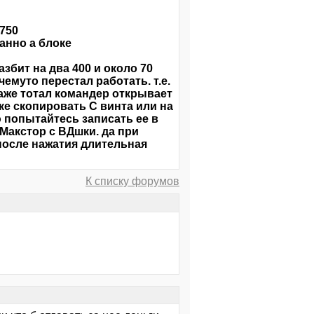
750
занно а блоке
бит на два 400 и около 70
муто перестал работать. т.е.
даже тотал командер открывает
е скопировать С винта или на
 попытайтесь записать ее в
 Макстор с ВДшки. да при
 после нажатия длительная
К списку форумов