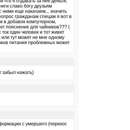
 что б отдавать за нее деньги,
ниги славо богу друзьям
с ними еще накачаем... значить
 вопрос гражданам спецам я вот в
ом в добавок компутерном,
нет пояснение для чайников??? (
 ток один человек и тот живет
ик или тут может не мне одному
локов питания проблемных может
т забыл нажать)
формации с умершего (перекос