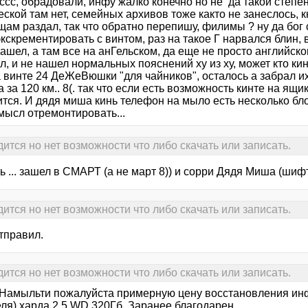
ссс, обрадовали, инфу жалко конечно но не да такой степени
ской там нет, семейных архивов тоже както не занеслось, к
ам раздал, так что обратно перепишу, филимы ? ну да бог 
кскрементировать с винтом, раз на такое Г нарвался блин,
ашел, а там все на анГельском, да еще не просто английск
л, и не нашел нормальных пояснений ху из ху, может кто ки
 винте 24 ДеЖеВюшки "для чайников", осталось а забрал их
а за 120 км.. 8(. так что если есть возможность кинте на ящ
ится. И дядя миша кинь телефон на мыло есть несколько б
мысл отремонтировать...
ится но нет возможности что либо скачать или записать.
ь ... зашел в СМАРТ (а не март 8)) и сорри Дядя Миша (шиф
ится но нет возможности что либо скачать или записать.
тправил.
ится но нет возможности что либо скачать или записать.
 Намыльти пожалуйста примерную цену восстановления ин
ля) харда 2,5 WD 320Гб. Заранее благодарен.