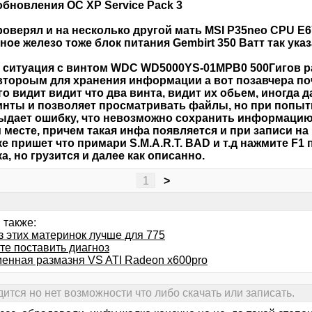
обновления ОС XP Service Pack 3
роверял и на несколько другой мать MSI P35neo CPU E6
ное железо тоже блок питания Gembirt 350 Ватт так ука
 ситуация с винтом WDC WD5000YS-01MPB0 500Гигов раз
второым для хранения информации а вот позавчера поче
го видит видит что два винта, видит их обьем, иногда 
нты и позволяет просматривать файлы, но при попытк
ыдает ошибку, что невозможно сохранить информацию
 месте, причем такая инфа появляется и при записи на
ке пришет что примари S.M.A.R.T. BAD и т.д нажмите F1
ка, но грузится и далее как описанно.
1
>
 также:
з этих материнок лучше для 775
те поставить диагноз
енная размазня VS ATI Radeon x600pro
ится но нет возможности что либо скачать или записать.