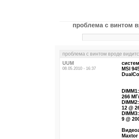
проблема с винтом в
проблема с винтом вроде видится
UUM
систе
08.05.2010 - 16:37
MSI 94
DualCor
DIMM1:
266 МГц
DIMM2:
12 @ 2
DIMM3:
9 @ 20
Видеоа
Maxtor