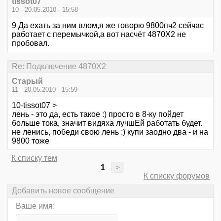
tissot07
10 - 20.05.2010 - 15:58
9 Да ехать за ним влом,я же говорю 9800пч2 сейчас
работает с перемычкой,а вот насчёт 4870Х2 не
пробовал.
Re: Подключение 4870Х2
Старый
11 - 20.05.2010 - 15:59
10-tissot07 >
лень - это да, есть такое :) просто в 8-ку пойдет
больше тока, значит видяха лучшЕй работать будет.
не ленись, победи свою лень :) купи заодно два - и на
9800 тоже
К списку тем
1
>
К списку форумов
Добавить новое сообщение
Ваше имя: