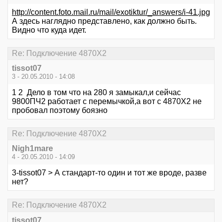
http://content.foto.mail.ru/mail/exotiktur/_answers/i-41.jpg
А здесь наглядно представлено, как должно быть.
Видно что куда идет.
Re: Подключение 4870Х2
tissot07
3 - 20.05.2010 - 14:08
1 2 Дело в том что на 280 я замыкал,и сейчас
9800ПЧ2 работает с перемычкой,а вот с 4870Х2 не
пробовал поэтому боязно
Re: Подключение 4870Х2
Nigh1mare
4 - 20.05.2010 - 14:09
3-tissot07 > А стандарт-то один и тот же вроде, разве
нет?
Re: Подключение 4870Х2
tissot07