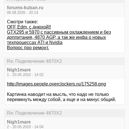
forums-kuban.ru
06.08.2026 - 20:14
Смотри также:
OFF Edm, с днюхой!!
GTX295 и 5970 с пассивным охлаждением и без
доппитания, 4870 AGP, а так же инфа о новых
техпроцессах ATI и Nvidia
Вопрос про ремонт.
Re: Подключение 4870Х2
Nigh1mare
1 - 20.05.2010 - 14:02
http://images.people.overclockers.ru/175258.png
Картинка наводит на мысль, что надо не только
перемкнуть между собой, а еще и на минус общий.
Re: Подключение 4870Х2
Nigh1mare
2 - 20.05.2010 - 14:04