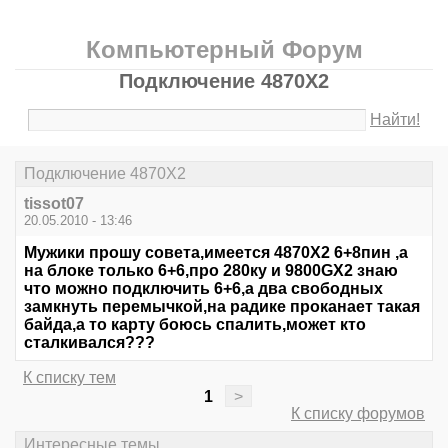
Компьютерный Форум
Подключение 4870Х2
Найти!
Подключение 4870Х2
tissot07
20.05.2010 - 13:46
Мужики прошу совета,имеется 4870Х2 6+8пин ,а
на блоке только 6+6,про 280ку и 9800GX2 знаю
что можно подключить 6+6,а два свободных
замкнуть перемычкой,на радике проканает такая
байда,а то карту боюсь спалить,может кто
сталкивался???
К списку тем
1
>
К списку форумов
Интересные темы