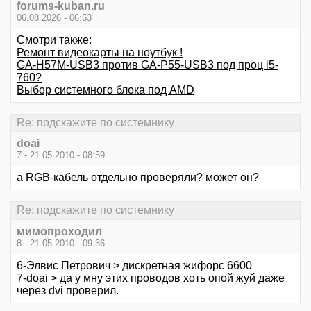
forums-kuban.ru
06.08.2026 - 06:53
Смотри также:
Ремонт видеокарты на ноутбук !
GA-H57M-USB3 против GA-P55-USB3 под проц i5-
760?
Выбор системного блока под АМD
Re: подскажите по системнику
doai
7 - 21.05.2010 - 08:59
а RGB-кабель отдельно проверяли? может он?
Re: подскажите по системнику
мимопроходил
8 - 21.05.2010 - 09:36
6-Элвис Петрович > дискретная жифорс 6600
7-doai > да у мну этих проводов хоть опой жуй даже
через dvi проверил.