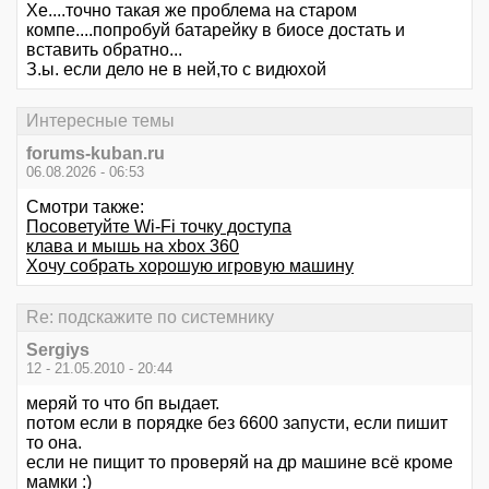
Хе....точно такая же проблема на старом
компе....попробуй батарейку в биосе достать и
вставить обратно...
З.ы. если дело не в ней,то с видюхой
Интересные темы
forums-kuban.ru
06.08.2026 - 06:53
Смотри также:
Посоветуйте Wi-Fi точку доступа
клава и мышь на xbox 360
Хочу собрать хорошую игровую машину
Re: подскажите по системнику
Sergiys
12 - 21.05.2010 - 20:44
меряй то что бп выдает.
потом если в порядке без 6600 запусти, если пишит
то она.
если не пищит то проверяй на др машине всё кроме
мамки :)