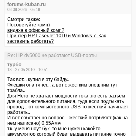
forums-kuban.ru
08.08.2026 - 05:19
Смотри также:
Посоветуйте комп)
видяха в офисный комп?
Принтер HP LaserJet 1010 и Windows 7. Как
заставить работать?
Re: HP dv5000 не работают USB-порты
турбо
13 - 27.05.2010 - 10:51
Так вот... купил я эту байду..
Флешки она тянет... а вот с жестким внешним тут
трабла..
Для Него не хватает мощности тока..но есть разъем
для дополнительного питания, туда если подтыкать
провод .. от компьютерного USB то жесткий начинает
работать..
И вот собственно вопрос... жесткий потрбляет (как на
нем написано) 0.55Ам\ч
т.к. у меня ноут бук. то мне нужен какойто
аккумулятор который будет выдавать питание точно