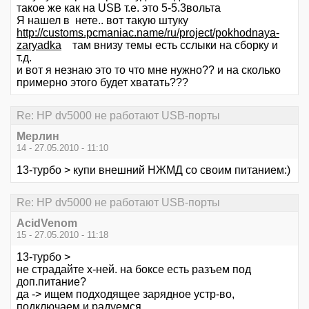
такое же как на USB т.е. это 5-5.3вольта
Я нашел в нете.. вот такую штуку
http://customs.pcmaniac.name/ru/project/pokhodnaya-
zaryadka
там внизу темы есть сслыки на сборку и
т.д.
и вот я незнаю это то что мне нужно?? и на сколько
примерно этого будет хватать???
Re: HP dv5000 не работают USB-порты
Мерлин
14 - 27.05.2010 - 11:10
13-турбо > купи внешний НЖМД со своим питанием:)
Re: HP dv5000 не работают USB-порты
AcidVenom
15 - 27.05.2010 - 11:18
13-турбо >
не страдайте х-ней. на боксе есть разъем под
доп.питание?
да -> ищем подходящее зарядное устр-во,
подключаем и радуемся.