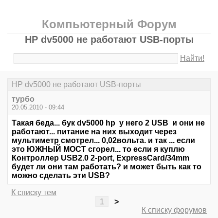
Компьютерный Форум
HP dv5000 не работают USB-порты
Найти!
HP dv5000 не работают USB-порты
турбо
20.05.2010 - 09:44
Такая беда... бук dv5000 hp у него 2 USB и они не
работают... питание на них выходит через
мультиметр смотрел... 0,02вольта. и так ... если
это ЮЖНЫЙ МОСТ сгорел... то если я куплю
Контроллер USB2.0 2-port, ExpressCard/34mm
будет ли они там работать? и может быть как то
можно сделать эти USB?
К списку тем
1
>
К списку форумов