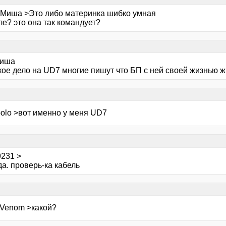
 Миша >Это либо материнка шибко умная
е? это она так командует?
Миша
кое дело на UD7 многие пишут что БП с ней своей жизнью жив
bolo >вот именно у меня UD7
9231 >
да. проверь-ка кабель
dVenom >какой?