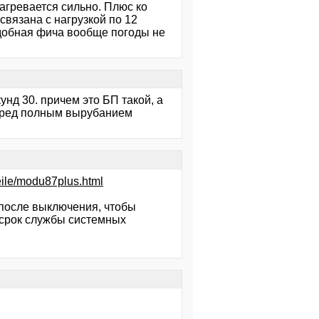
агревается сильно. Плюс ко
вязана с нагрузкой по 12
одобная фича вообще погоды не
унд 30. причем это БП такой, а
перед полным вырубанием
eile/modu87plus.html
 после выключения, чтобы
 срок службы системных