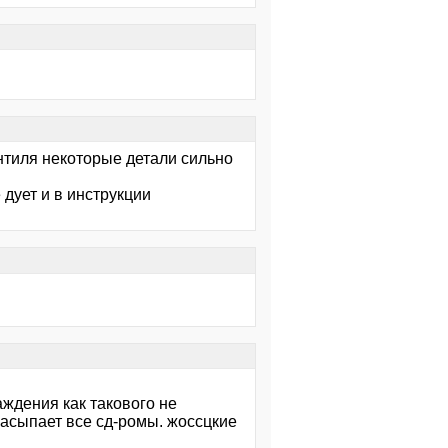
ентиля некоторые детали сильно
дует и в инструкции
аждения как такового не
засыпает все сд-ромы. жоссцкие