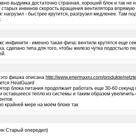
вно выдумка достаточно странная, хороший блок и так не н
у старых инвинов скорость вращения вентилятора впрямую с
: нагрузил - быстрее крутится, разгрузил медленее. Там п
.
с инфинити - именно такая фича: вентили крутятся еще сек
ка. сделано типа для того, чтобы железо чутка подостыло 
ей.
т это фишка описана
http://www.enermaxru.com/produkte/netzt
ется HeatGuard
ятор блока питания продолжает работать еще 30-60 секунд
и оставшееся тепло из системы и таким образом увеличить
ентов
по крайней мере на моём блоке так
ин Старый опередил)