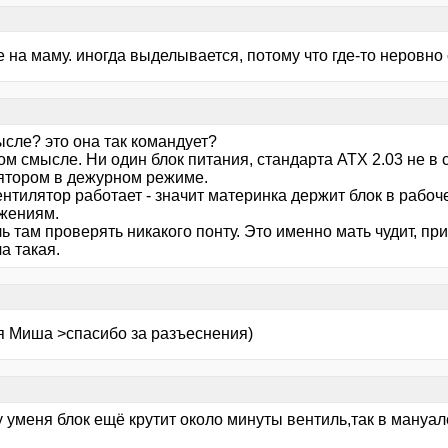
е на маму. иногда выделывается, потому что где-то неровн
ысле? это она так командует?
ом смысле. Ни один блок питания, стандарта ATX 2.03 не в
ятором в дежурном режиме.
ентилятор работает - значит материнка держит блок в рабо
жениям.
ь там проверять никакого понту. Это именно мать чудит, прич
а такая.
я Миша >спасибо за разъеснения)
 уменя блок ещё крутит около минуты вентиль,так в мануал