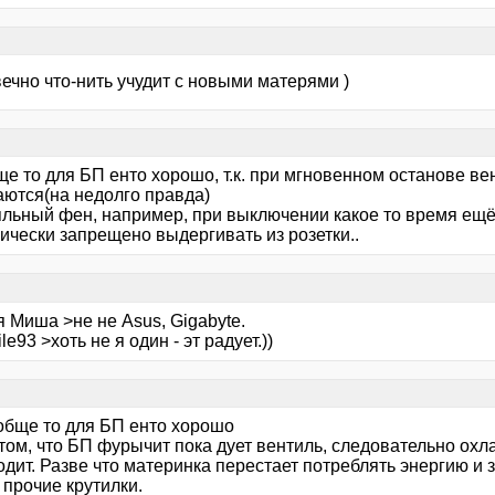
ечно что-нить учудит с новыми матерями )
ще то для БП енто хорошо, т.к. при мгновенном останове в
аются(на недолго правда)
яльный фен, например, при выключении какое то время ещё 
ически запрещено выдергивать из розетки..
 Миша >не не Asus, Gigabyte.
le93 >хоть не я один - эт радует.))
обще то для БП енто хорошо
том, что БП фурычит пока дует вентиль, следовательно охл
дит. Разве что материнка перестает потреблять энергию и 
 прочие крутилки.