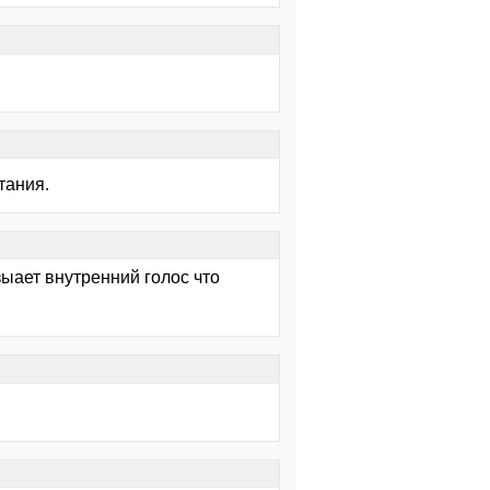
тания.
зыает внутренний голос что