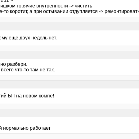
9231 >
лишком горячие внутренности -> чистить
е-то коротит, а при остывании отдупляется -> ремонтирова
ему еще двух недель нет.
но разбери.
всего что-то там не так.
тий БП на новом компе!
й нормально работает