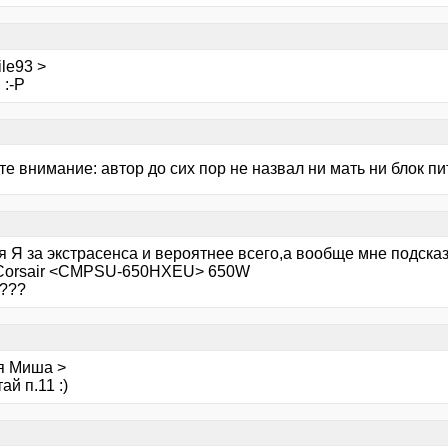
le93 >
 :-Р
е внимание: автор до сих пор не назвал ни мать ни блок пи
я Я за экстрасенса и вероятнее всего,а вообще мне подска
..Corsair <CMPSU-650HXEU> 650W
???
я Миша >
ай п.11 :)