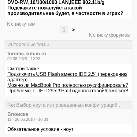
DVD-RW, 10/100/1000 LAN,IEEE 802.11b/g
Подскажите пожалуйста какой
производительнее будет, в частности в играх?
К списку тем
1
>
К списку форумов
Интересные темы
forums-kuban.ru
09.08.2026 - 12:38
Смотри также:
Подключить USB Flash вместо IDE 2.5" (переходник/
адаптер)
Можно ли MacBook Pro полностью русифицировать?
Проблемы с ПЕЧ 295!!! Palit одноплатовой!помогите!
Re: Выбор ноута из приведенных конфигураций..
Впоиске
11 - 26.05.2010 - 10:30
Обязательное условие - ноут!