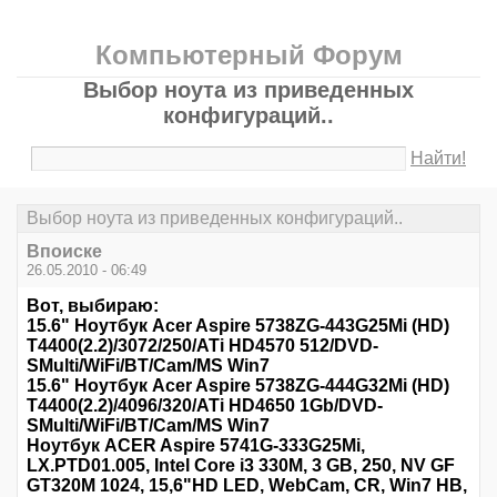
Компьютерный Форум
Выбор ноута из приведенных
конфигураций..
Найти!
Выбор ноута из приведенных конфигураций..
Впоиске
26.05.2010 - 06:49
Вот, выбираю:
15.6" Ноутбук Acer Aspire 5738ZG-443G25Mi (HD)
T4400(2.2)/3072/250/ATi HD4570 512/DVD-
SMulti/WiFi/BT/Cam/MS Win7
15.6" Ноутбук Acer Aspire 5738ZG-444G32Mi (HD)
T4400(2.2)/4096/320/ATi HD4650 1Gb/DVD-
SMulti/WiFi/BT/Cam/MS Win7
Ноутбук ACER Aspire 5741G-333G25Mi,
LX.PTD01.005, Intel Core i3 330M, 3 GB, 250, NV GF
GT320M 1024, 15,6"HD LED, WebCam, CR, Win7 HB,