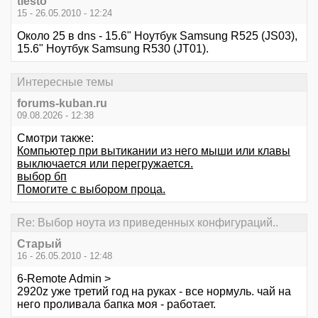
tiesto
15 - 26.05.2010 - 12:24
Около 25 в dns - 15.6" Ноутбук Samsung R525 (JS03),
15.6" Ноутбук Samsung R530 (JT01).
Интересные темы
forums-kuban.ru
09.08.2026 - 12:38
Смотри также:
Компьютер при вытикании из него мыши или клавы
выключается или перегружается.
выбор бп
Помогите с выбором проца.
Re: Выбор ноута из приведенных конфигураций..
Старый
16 - 26.05.2010 - 12:48
6-Remote Admin >
2920z уже третий год на руках - все нормуль. чай на
него проливала бапка моя - работает.