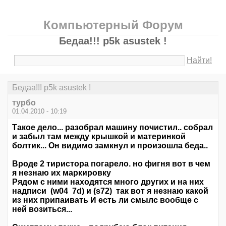
Компьютерный Форум
Бедаа!!! p5k asustek !
Найти!
Бедаа!!! p5k asustek !
турбо
01.04.2010 - 10:19
Такое дело... разобрал машину почистил.. собрал
и забыл там между крышкой и материнкой
болтик... Он видимо замкнул и произошла беда..
Вроде 2 тиристора погарело. но фигня вот в чем
я незнаю их маркировку
Рядом с ними находятся много других и на них
надписи (w04 7d) и (s72) так вот я незнаю какой
из них припаивать И есть ли смылс вообще с
ней возиться...