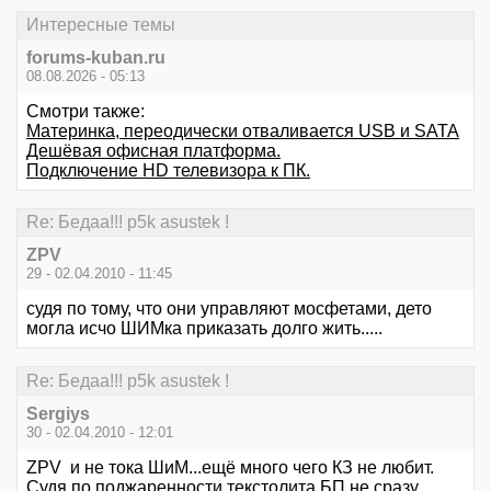
Интересные темы
forums-kuban.ru
08.08.2026 - 05:13
Смотри также:
Материнка, переодически отваливается USB и SATA
Дешёвая офисная платформа.
Подключение HD телевизора к ПК.
Re: Бедаа!!! p5k asustek !
ZPV
29 - 02.04.2010 - 11:45
судя по тому, что они управляют мосфетами, дето
могла исчо ШИМка приказать долго жить.....
Re: Бедаа!!! p5k asustek !
Sergiys
30 - 02.04.2010 - 12:01
ZPV и не тока ШиМ...ещё много чего КЗ не любит.
Судя по поджаренности текстолита БП не сразу