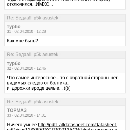
отключился...ИМХО...
Re: Бедаа!!! p5k asustek !
турбо
31 - 02.04.2010 - 12:28
Как мне быть?
Re: Бедаа!!! p5k asustek !
турбо
32 - 02.04.2010 - 12:46
Что самое интересное... то с обратной стороны нет
видимых следов от болтика...
и дорожки вроде целые... ((((
Re: Бедаа!!! p5k asustek !
ТОРМАЗ
33 - 02.04.2010 - 14:01
Ничего умнее
http://pdf1.alldatasheet.com/datasheet-
pdf/view/123889/TSC/TS9013ACW.html
в гуглову не