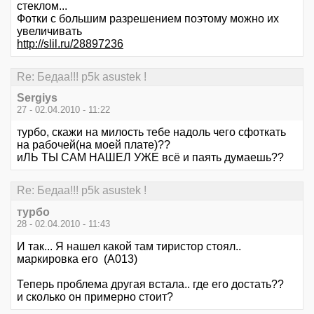
стеклом...
Фотки с большим разрешением поэтому можно их
увеличивать
http://slil.ru/28897236
Re: Бедаа!!! p5k asustek !
Sergiys
27 - 02.04.2010 - 11:22
турбо, скажи на милость тебе надоль чего сфоткать
на рабочей(на моей плате)??
иЛЬ ТЫ САМ НАШЕЛ УЖЕ всё и паять думаешь??
Re: Бедаа!!! p5k asustek !
турбо
28 - 02.04.2010 - 11:43
И так... Я нашел какой там тиристор стоял..
маркировка его (A013)
Теперь проблема другая встала.. где его достать??
и сколько он примерно стоит?