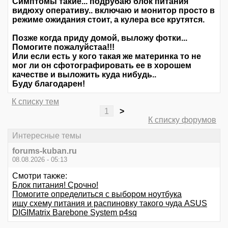
Симптомы такие... подрубаю блок питания
видюху оперативу.. включаю и монитор просто в
режиме ожидания стоит, а кулера все крутятся.
Позже когда приду домой, выложу фотки...
Помогите пожалуйстаа!!!
Или если есть у кого такая же материнка то не
мог ли он сфотографировать ее в хорошем
качестве и выложить куда нибудь..
Буду благодарен!
К списку тем
1
>
К списку форумов
Интересные темы
forums-kuban.ru
08.08.2026 - 05:13
Смотри также:
Блок питания! Срочно!
Помогите определиться с выбором ноутбука
ищу схему питания и распиновку такого чуда ASUS
DIGIMatrix Barebone System p4sq