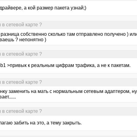
драйвере, а кой размер пакета узнай;)
 в сетевой карте ?
 разница собственно сколько там отправлено получено ) ил
ваешь ? непонятно )
 в сетевой карте ?
eb1 >привык к реальным цифрам трафика, а не к пакетам.
 в сетевой карте ?
нку заменить на мать с нормальным сетевым адаптером, ну
ет......
 в сетевой карте ?
агаю забить на это, а тему закрыть.