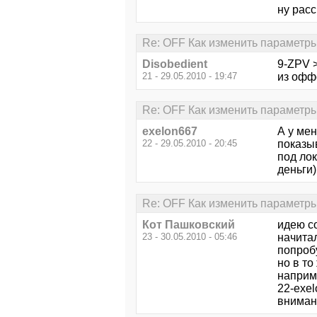
ну расс
Re: OFF Как изменить параметры
Disobedient
9-ZPV >
21 - 29.05.2010 - 19:47
из оффс
Re: OFF Как изменить параметры
exelon667
А у мен
22 - 29.05.2010 - 20:45
показыв
под лок
деньги
Re: OFF Как изменить параметры
Кот Пашковский
идею с
23 - 30.05.2010 - 05:46
начита
попроб
но в то
наприм
22-exel
вниман