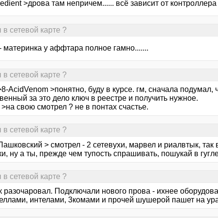
edient >дрова там непричем...... всё зависит от контроллера с
 в сетевой карте ?
 материнка у аффтара полное гамно.......
 в сетевой карте ?
8-AcidVenom >понятно, буду в курсе. гм, сначала подумал, 
венный за это дело ключ в реестре и получить нужное.
>на свою смотрел ? не в понтах счастье.
 в сетевой карте ?
Пашковский > смотрел - 2 сетевухи, марвел и риалвтык, так
, ну а ты, прежде чем тупость спрашивать, пошукай в гугле...
 в сетевой карте ?
к разочаровал. Подключали нового прова - ихнее оборудова
еллами, интелами, 3комами и прочей шушерой пашет на ура