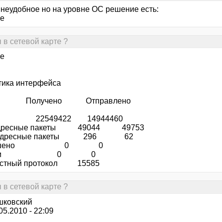
 неудобное но на уровне ОС решение есть:
-e
 в сетевой карте ?
-e
тика интерфейса
учено Отправлено
 22549422 14944460
дресные пакеты 49044 49753
оадресные пакеты 296 62
брошено 0 0
ибки 0 0
естный протокол 15585
 в сетевой карте ?
шковский
.05.2010 - 22:09