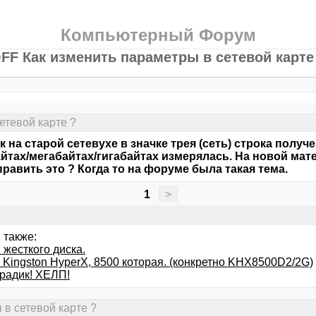
Компьютерный Форум
FF Как изменить параметры в сетевой карте
етевой карте ?
 на старой сетевухе в значке трея (сеть) строка получ
йтах/мегабайтах/гигабайтах измерялась. На новой мате
править это ? Когда то на форуме была такая тема.
1
>
 также:
 жесткого диска.
 Kingston HyperX, 8500 которая. (конкретно KHX8500D2/2G)
 радик! ХЕЛП!
 в сетевой карте ?