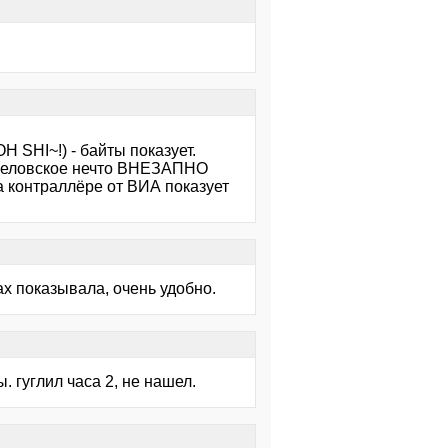
 SHI~!) - байты показует.
арвеловское нечто ВНЕЗАПНО
а контраллёре от ВИА показует
ах показывала, очень удобно.
. гуглил часа 2, не нашел.