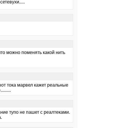
етевухи.....
что можно поменять какой нить
 вот тока марвел кажет реальные
......
ние тупо не пашет с реалтеками.
.