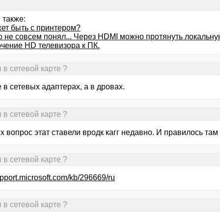
 также:
жет быть с принтером?
о не совсем понял... Через HDMI можно протянуть локальну
чение HD телевизора к ПК.
 в сетевой карте ?
 в сетевых адаптерах, а в дровах.
 в сетевой карте ?
х вопрос этат ставели вродк кагг недавно. И правилось там
 в сетевой карте ?
support.microsoft.com/kb/296669/ru
 в сетевой карте ?