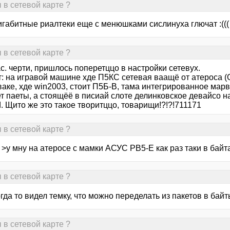
 в сетевой карте ?
гигабитные риалтеки еще с менюшками сислинуха глючат :(((
 в сетевой карте ?
с. черти, пришлось поперетццо в настройки сетевух.
: на игравой машине хде П5КС сетевая ваащё от атероса (OH
ваке, хде win2003, стоит П5Б-В, тама интегрированное м
т паеты, а стоящёё в писиай слоте делинковское девайсо н
 Щито же это такое творитццо, товарищи!?!?!711171
 в сетевой карте ?
>у мну на атеросе с мамки АСУС РВ5-Е как раз таки в байт
 в сетевой карте ?
гда то видел темку, что можно переделать из пакетов в байты
 в сетевой карте ?