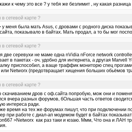
кажи к чему это все ? у тебя же безлимит , ну какая разница 
 в сетевой карте ?
 у меня была мать Asus, с дровами с родного диска показы
айта, показывало в байтах. Мать продал, а то бы мог поспо
 в сетевой карте ?
я две серевухи не маме одна nVidia nForce network contro
ает в пакетах - оч. удобно для интернета, а другая Marvell 
алку приспособил, а ваще траффик мониторю спец прогами т
) или Networx (предотвращает хищения больших обьёмов т
 в сетевой карте ?
о скачиванием дров с оф.сайта попробую, мож они и поменя
лся вчера разных форумов, бОльшая часть ответов сводится
ую интереса ради.
 же время на тех же форумах пишут, что при подключении по
ер при работе с диал-ап модемом будет в байтах показыват
on667 >Networx как раз таки и юзаю. Ммм, Что она и ЛАН т
ия.