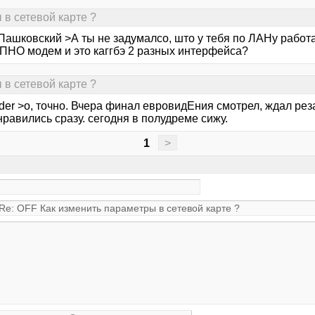
 в сетевой карте ?
Пашковский >А ты не задумалсо, што у тебя по ЛАНу работае
НО модем и это каггбэ 2 разных интерфейса?
 в сетевой карте ?
er >о, точно. Вчера финал евровидЕния смотрел, ждал реза
равились сразу. сегодня в полудреме сижу.
1
>