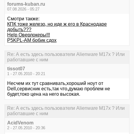
forums-kuban.ru
07.08.2026 - 05:27
Смотри также:
КПК тоже железо, но иде ж его в Краснодаре
добыть???
Help Оверлокеры!!!
P5KPL-AM бобик сдох
Re: А есть здесь пользователи Alienware M17x ? Или
работавшие с ним
tissot07
1 - 27.05.2010 - 20:21
Несчем их тут сравнивать,хороший ноут от
Dell,сервисник есть,так что,думаю проблем не
будет,токо цена на него высокая.
Re: А есть здесь пользователи Alienware M17x ? Или
работавшие с ним
AcidVenom
2 - 27.05.2010 - 20:36