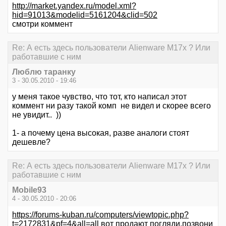
http://market.yandex.ru/model.xml?
hid=91013&modelid=5161204&clid=502
смотри коммент
Re: А есть здесь пользователи Alienware M17x ? Или
работавшие с ним
Люблю таранку
3 - 30.05.2010 - 19:46
у меня такое чувство, что тот, кто написал этот
коммент ни разу такой комп не видел и скорее всего
не увидит.. ))
1- а почему цена высокая, разве аналоги стоят
дешевле?
Re: А есть здесь пользователи Alienware M17x ? Или
работавшие с ним
Mobile93
4 - 30.05.2010 - 20:06
https://forums-kuban.ru/computers/viewtopic.php?
t=2172831&pf=4&all=all
вот продают погляди,позвони