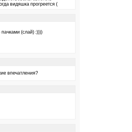
огда видяшка прогреется (
пачками (слай) :))))
акие впечатления?