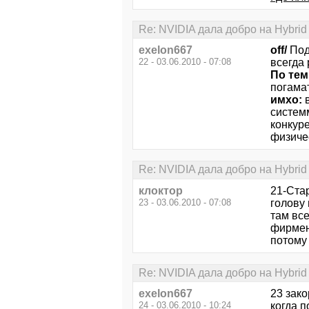
Re: NVIDIA дала добро на Hybrid
exelon667
off/
Под
22 - 03.06.2010 - 07:08
всегда 
По тем
погамат
имхо:
систем
конкур
физиче
Re: NVIDIA дала добро на Hybrid
клоктор
21-Стар
23 - 03.06.2010 - 07:08
голову
там все
фирмен
потому 
Re: NVIDIA дала добро на Hybrid
exelon667
23 зак
24 - 03.06.2010 - 10:24
когда 