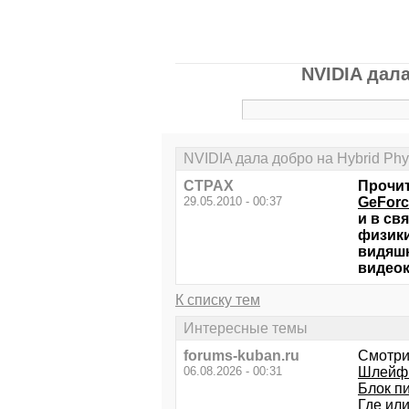
NVIDIA дала
NVIDIA дала добро на Hybrid Ph
CTPAX
Прочи
29.05.2010 - 00:37
GeForc
и в св
физики
видяшк
видео
К списку тем
Интересные темы
forums-kuban.ru
Смотри
06.08.2026 - 00:31
Шлейфи
Блок пи
Где ил