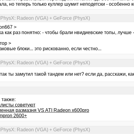
ла, но теперь только куллер шумит неподетски - особенно к
 PhysX: Radeon (VGA) + GeForce (PhysX)
on667 >
а как раз понятно: - чтобы брали нвидиевские топы, лучше - 
тор >
ковые блоки... это рискованно, если честно...
 PhysX: Radeon (VGA) + GeForce (PhysX)
так ты замутил такой тандем или нет? если да, расскажи, к
 также:
листы советуют
енная размазня VS ATI Radeon x600pro
mpron 2600+
 PhysX: Radeon (VGA) + GeForce (PhysX)