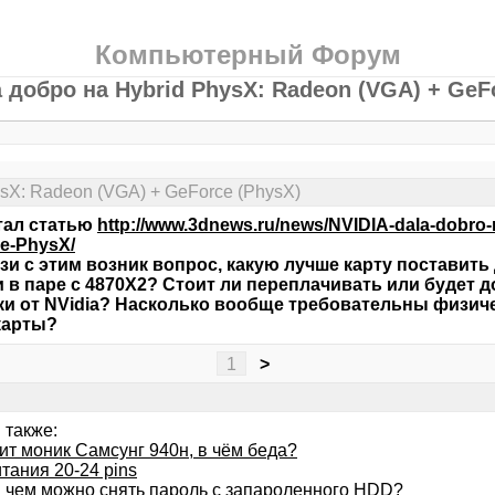
Компьютерный Форум
 добро на Hybrid PhysX: Radeon (VGA) + GeF
ysX: Radeon (VGA) + GeForce (PhysX)
тал статью
http://www.3dnews.ru/news/NVIDIA-dala-dobro
e-PhysX/
язи с этим возник вопрос, какую лучше карту поставить
 в паре с 4870X2? Стоит ли переплачивать или будет 
и от NVidia? Насколько вообще требовательны физич
карты?
1
>
 также:
т моник Самсунг 940н, в чём беда?
тания 20-24 pins
и чем можно снять пароль с запароленного HDD?