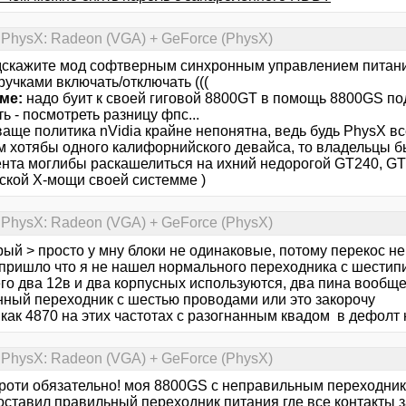
 PhysX: Radeon (VGA) + GeForce (PhysX)
скажите мод софтверным синхронным управлением питание
ручками включать/отключать (((
ме:
надо буит к своей гиговой 8800GT в помощь 8800GS по
ь - посмотреть разницу фпс...
ваще политика nVidia крайне непонятна, ведь будь PhysX вс
м хотябы одного калифорнийского девайса, то владельцы б
ента моглибы раскашелиться на ихний недорогой GT240, G
ской Х-мощи своей системме )
 PhysX: Radeon (VGA) + GeForce (PhysX)
ый > просто у мну блоки не одинаковые, потому перекос не
 пришло что я не нашел нормального переходника с шестипи
го два 12в и два корпусных используются, два пина вообще
ный переходник с шестью проводами или это закорочу
как 4870 на этих частотах с разогнанным квадом в дефолт 
 PhysX: Radeon (VGA) + GeForce (PhysX)
ороти обязательно! моя 8800GS c неправильным переходнико
поставил правильный переходник питания где все контакты 