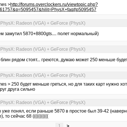
mes >
http://forums.overclockers.ru/viewtopic.php?
261757&p=5095457&hilit=PhysX+faq#p5095457
 PhysX: Radeon (VGA) + GeForce (PhysX)
м замутил 5870+8800gts.... полет нормальный)
 PhysX: Radeon (VGA) + GeForce (PhysX)
блин рядом стоят... греются, думаю может 250 меньше будет
 PhysX: Radeon (VGA) + GeForce (PhysX)
es > 250 будет меньше греться, но для таких карт нужно хот
руг друга сильно
 PhysX: Radeon (VGA) + GeForce (PhysX)
я уже понял, если раньше 5870 в простое был 39-42 (навер
, то сейчас 68 (((((((((((
1
>