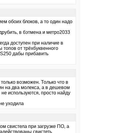
м обоих блоков, а то один надо
друбить, в бэтмена и метро2033
егда доступен при наличие в
ы топов от трёхбуквенного
TS250 дабы прибавить
 только возможен. Только что в
н на два молекса, а в дешевом
 не используются, просто найду
не уходила
м свистела при загрузке ПО, а
задействованы свистеть