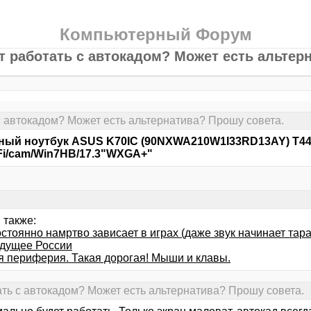
Компьютерный Форум
ет работать с автокадом? Может есть альтер
 с автокадом? Может есть альтернатива? Прошу совета.
ый ноутбук ASUS K70IC (90NXWA210W1I33RD13AY) T4400(
i/cam/Win7HB/17.3"WXGA+"
 также:
стоянно намртво зависает в играх (даже звук начинает тара
будущее России
я периферия. Такая дорогая! Мыши и клавы.
тать с автокадом? Может есть альтернатива? Прошу совета.