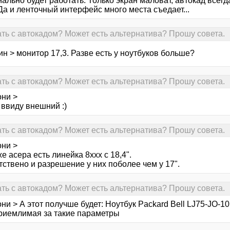
мально будет работать. Только экран маловат, автокад все
Да и ленточный интерфейс много места съедает...
тать с автокадом? Может есть альтернатива? Прошу совета.
н > монитор 17,3. Разве есть у ноутбуков больше?
тать с автокадом? Может есть альтернатива? Прошу совета.
они >
 ввиду внешний :)
тать с автокадом? Может есть альтернатива? Прошу совета.
они >
же асера есть линейка 8ххх с 18,4".
ствено и разрешение у них поболее чем у 17".
тать с автокадом? Может есть альтернатива? Прошу совета.
ни > А этот получше будет: Ноутбук Packard Bell LJ75-JO-1
риемлимая за такие параметры