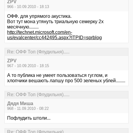
ZPV
966 - 10.09.2010 - 18:13
ОФФ. для упрямого акустика.
Вот тут мона утянуть триальную семерку 2х
месячную........
http://technet.microsoft.com/en-
us/evalcenter/cc442495.aspx?ITPID=sprblog
Re: ОФФ Топ (Флудильня).....
ZPV
967 - 10.09.2010 - 18:15
А то публика не умеет пользоваться гуглом, и
хлопчики вешають лапшу про 500 зеленых ублей........
Re: ОФФ Топ (Флудильня).....
Дядя Миша
968 - 11.09.2010 - 08:22
Пофлудить штоли...
Re: ОФФ Топ (Флудильня).....