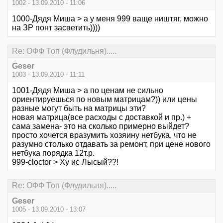
1002 - 13.09.2010 - 11:06
1000-Дядя Миша > а у меня 999 ваще ништяг, можно
на ЗР понт засветить))))
Re: ОФФ Топ (Флудильня).....
Geser
1003 - 13.09.2010 - 11:11
1001-Дядя Миша > а по ценам не сильно
ориентируешься по новым матрицам?)) или цены
разные могут быть на матрицы эти?
новая матрица(все расходы с доставкой и пр.) +
сама замена- это на сколько примерно выйдет?
просто хочется вразумить хозяину нетбука, что не
разумно столько отдавать за ремонт, при цене нового
нетбука порядка 12т.р.
999-cloctor > Ху ис Лысый??!
Re: ОФФ Топ (Флудильня).....
Geser
1005 - 13.09.2010 - 13:07