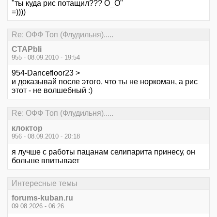
"ты куда рис потащил??? О_О"
=))))
Re: ОФФ Топ (Флудильня).....
CTAPbIi
955 - 08.09.2010 - 19:54
954-Dancefloor23 >
и доказывай после этого, что ты не норкоман, а рис
этот - не волшебный :)
Re: ОФФ Топ (Флудильня).....
клоктор
956 - 08.09.2010 - 20:18
я лучше с работы пацанам селипарита принесу, он
больше впитывает
Интересные темы
forums-kuban.ru
09.08.2026 - 06:26