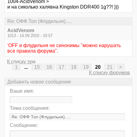
1004-AcidVenom >
и на сиколько халявна Kingston DDR400 1g??! )))
Re: ОФФ Топ (Флудильня).....
AcidVenom
1013 - 14.09.2010 - 10:57
'OFF и флудильня не синонимы "можно нарушать
все правила форума".
К списку тем
1
...
15
16
17
18
19
20
21
>
К списку форумов
Добавить новое сообщение
Ваше имя:
Тема сообщения:
Сообщение: