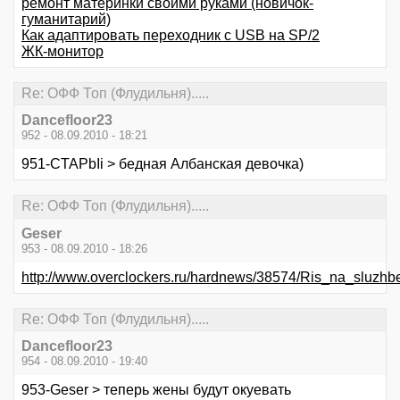
ремонт материнки своими руками (новичок-
гуманитарий)
Как адаптировать переходник с USB на SP/2
ЖК-монитор
Re: ОФФ Топ (Флудильня).....
Dancefloor23
952 - 08.09.2010 - 18:21
951-CTAPbIi > бедная Албанская девочка)
Re: ОФФ Топ (Флудильня).....
Geser
953 - 08.09.2010 - 18:26
http://www.overclockers.ru/hardnews/38574/Ris_na_sluzhb
Re: ОФФ Топ (Флудильня).....
Dancefloor23
954 - 08.09.2010 - 19:40
953-Geser > теперь жены будут окуевать