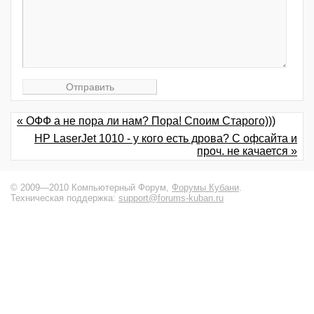
« ОФФ а не пора ли нам? Пора! Споим Старого)))
HP LaserJet 1010 - у кого есть дрова? С офсайта и
проч. не качается »
© 2009—2010 Компьютерный Форум,
Форумы Кубани
.
Техническая поддержка:
support@forums-kuban.ru