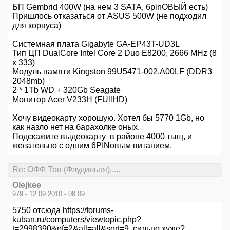
БП Gembrid 400W (на нем 3 SATA, 6pinОВЫЙ есть)
Пришлось отказаться от ASUS 500W (не подходил
для корпуса)
Системная плата Gigabyte GA-EP43T-UD3L
Тип ЦП DualCore Intel Core 2 Duo E8200, 2666 MHz (8
x 333)
Модуль памяти Kingston 99U5471-002.A00LF (DDR3
2048mb)
2 * 1Tb WD + 320Gb Seagate
Монитор Acer V233H (FUllHD)
Хочу видеокарту хорошую. Хотел бы 5770 1Gb, но
как назло нет на барахолке оных.
Подскажите выдеокарту в районе 4000 тыщ, и
желательно с одним 6PINовым питанием.
Re: ОФФ Топ (Флудильня).....
Olejkee
979 - 12.09.2010 - 08:09
5750 отсюда
https://forums-
kuban.ru/computers/viewtopic.php?
t=2998390&pf=2&all=all&sort=9
сильно хуже?