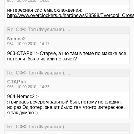
963 - 10.09.2010 - 14:05
интересная система охлаждения:
http://www.overclockers.ru/hardnews/38598/Evercool_Cro
Re: ОФФ Топ (Флудильня).....
Nemec2
964 - 10.09.2010 - 14:17
963-CTAPbIi > Старче, а шо там в теме по макаке все
потерли, было чо или не зачет?
Re: ОФФ Топ (Флудильня).....
CTAPbIi
965 - 10.09.2010 - 14:33
964-Nemec2 >
я вчирась вечером занятый был, потому не следил.
но раз Эд потер, значит было там что-то интересное.
я так думаю :)
Re: ОФФ Топ (Флудильня).....