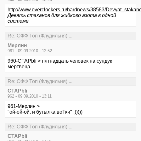
http://www.overclockers.ru/hardnews/38583/Devyat_staka
Девять стаканов для жидкого азота в одной
системе
Re: ОФФ Топ (Флудильня).....
Мерлин
961 - 09.09.2010 - 12:52
960-CTAPbIi > пятнадцать человек на сундук
мертвеца
Re: ОФФ Топ (Флудильня).....
CTAPbIi
962 - 09.09.2010 - 13:11
961-Мерлин >
"ой-ой-ой, и бутылка воТки" :)))))
Re: ОФФ Топ (Флудильня).....
CTAPbIi