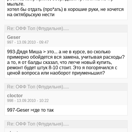
мыльте.
хотел бы отдать (про*ать) в хорошие руки, не хочется
на октябрьскую нести
Re: ОФФ Топ (Флудильня).....
Geser
997 - 13.09.2010 - 09:47
993-Дядя Миша > это... а не в курсе, во сколько
примерно обойдется вся замена, учитывая расходы?
а то, я от балды сказал, что легче новый купить,
ремонт будет штук 8-10 стоит. Это я погорячился с
ценой вопроса или наоборот приуменьшил?
Re: ОФФ Топ (Флудильня).....
cloctor
998 - 13.09.2010 - 10:22
997-Geser >где то так
Re: ОФФ Топ (Флудильня).....