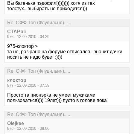
Вы батенька пэдофил!)))))))) хотя из тех
толстух...выбирать не приходится)))
Re: ОФФ Топ (Флудильня).....
CTAPbIi
976 - 12.09.2010 - 04:29
975-клоктор >
та не, раз рано на форуме отписался - значит дачки
носить не надо будет :))))
Re: ОФФ Топ (Флудильня).....
клоктор
977 - 12.09.2010 - 07:39
Просто та пионэрка не умеет мужиками
пользоваться)))) 19лет))) пусто в голове пока
Re: ОФФ Топ (Флудильня).....
Olejkee
978 - 12.09.2010 - 08:06