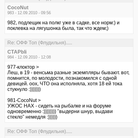
CocoNut
983 - 12.09.2010 - 09:56
982, подлещик на полкг уже в садке, все норм:) и
поклевка на лягушонка была, так что ждем;)
Re: ОФФ Топ (Флудильня).....
CTAPbIi
984 - 12.09.2010 - 12:08
977-клоктор >
Леш, в 19 - венсьма разные экземпляры бывают. вот,
помнится, по молодости, познакомился с одной
девицей. оох, ЧТО она исполняла, хотя 18 ей тока
стукнуло :)))))))
981-CocoNut >
УЖОС НАХ - сидеть на рыбалке и на форуме
одновременно :)))))))) "выдерни шнур, выдави
стекло" немедля :))))))
Re: ОФФ Топ (Флудильня).....