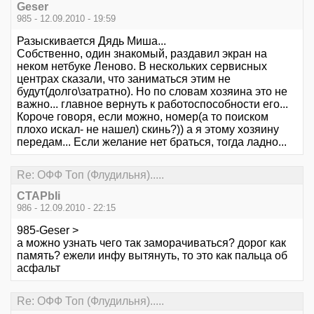
Geser
985 - 12.09.2010 - 19:59
Разыскивается Дядь Миша...
Собственно, один знакомый, раздавил экран на
неком нетбуке Леново. В нескольких сервисных
центрах сказали, что заниматься этим не
будут(долго\затратно). Но по словам хозяина это не
важно... главное вернуть к работоспособности его...
Короче говоря, если можно, номер(а то поиском
плохо искал- не нашел) скинь?)) а я этому хозяину
передам... Если желание нет браться, тогда ладно...
Re: ОФФ Топ (Флудильня).....
CTAPbIi
986 - 12.09.2010 - 22:15
985-Geser >
а можно узнать чего так заморачиваться? дорог как
память? ежели инфу вытянуть, то это как пальца об
асфальт
Re: ОФФ Топ (Флудильня).....