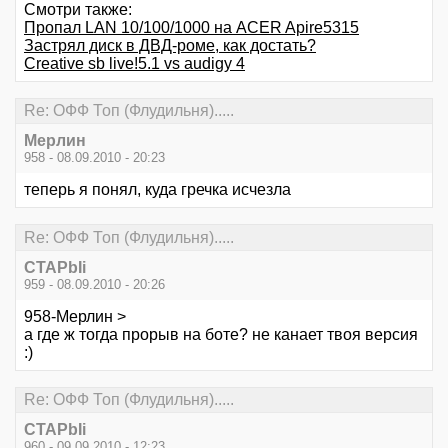
Смотри также:
Пропал LAN 10/100/1000 на ACER Apire5315
Застрял диск в ДВД-роме, как достать?
Creative sb live!5.1 vs audigy 4
Re: ОФФ Топ (Флудильня).....
Мерлин
958 - 08.09.2010 - 20:23
теперь я понял, куда гречка исчезла
Re: ОФФ Топ (Флудильня).....
CTAPbIi
959 - 08.09.2010 - 20:26
958-Мерлин >
а где ж тогда прорыв на боте? не канает твоя версия
:)
Re: ОФФ Топ (Флудильня).....
CTAPbIi
960 - 09.09.2010 - 12:23