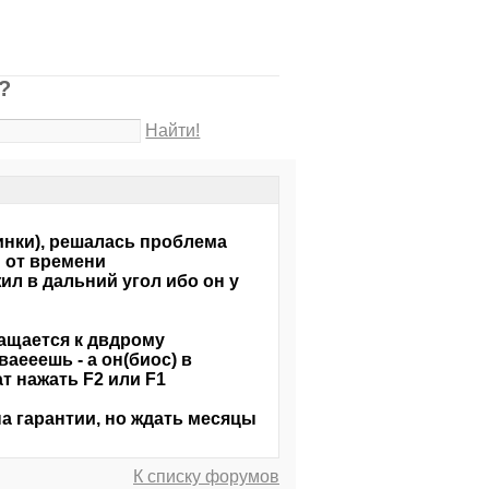
?
Найти!
инки), решалась проблема
 от времени
ил в дальний угол ибо он у
ращается к двдрому
ваееешь - а он(биос) в
т нажать F2 или F1
на гарантии, но ждать месяцы
К списку форумов