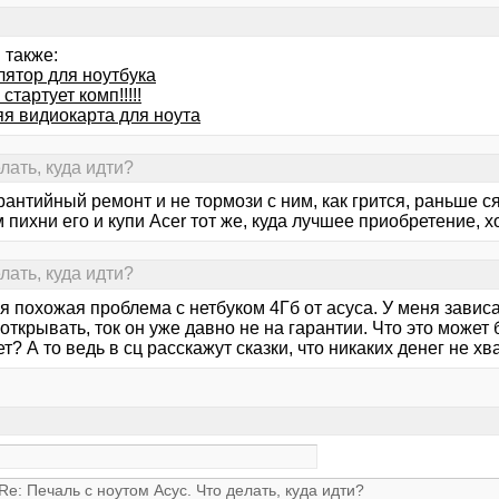
 также:
лятор для ноутбука
 стартует комп!!!!!
я видиокарта для ноута
лать, куда идти?
антийный ремонт и не тормози с ним, как грится, раньше ся
 пихни его и купи Acer тот же, куда лучшее приобретение, х
лать, куда идти?
я похожая проблема с нетбуком 4Гб от асуса. У меня завис
открывать, ток он уже давно не на гарантии. Что это может
ет? А то ведь в сц расскажут сказки, что никаких денег не хва