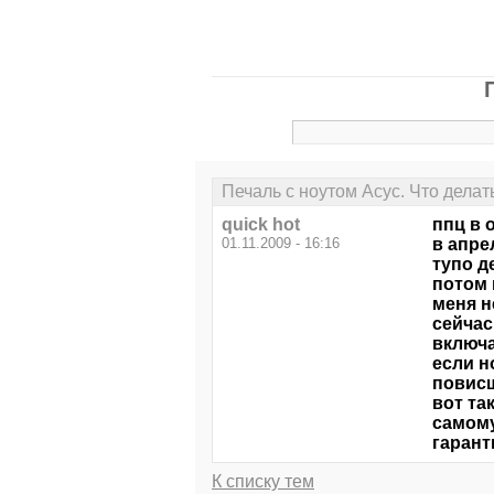
Печаль с ноутом Асус. Что делать
quick hot
ппц в
01.11.2009 - 16:16
в апре
тупо д
потом 
меня н
сейчас
включа
если н
повисш
вот та
самому
гарант
К списку тем