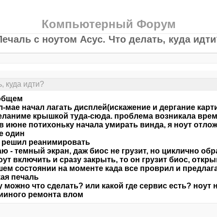
Компьютерный Форум
Печаль с ноутом Асус. Что делать, куда идти
, куда идти?
 общем
л-мае начал лагать дисплей(искажение и дергание карт
еланиме крышкой туда-сюда. проблема возникала врем
в июне потихоньку начала умирать винда, я ноут отлож
е один
 решил реанимировать
ю - темный экран, даж биос не грузит, но циклично об
оут включить и сразу закрыть, то он грузит биос, откры
ем состоянии на моменте када все проврил и предлага
кая печаль
 можно что сделать? или какой где сервис есть? ноут 
ииного ремонта влом