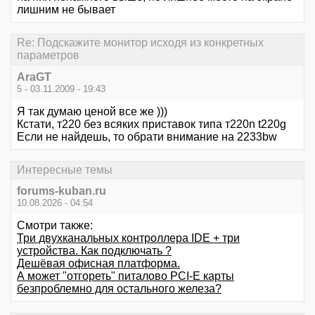
лишним не бывает
Re: Подскажите монитор исходя из конкретных
параметров
AraGT
5 - 03.11.2009 - 19:43
Я так думаю ценой все же )))
Кстати, т220 без всяких приставок типа т220n t220g
Если не найдешь, то обрати внимание на 2233bw
Интересные темы
forums-kuban.ru
10.08.2026 - 04:54
Смотри также:
Три двухканальных контроллера IDE + три
устройства. Как подключать ?
Дешёвая офисная платформа.
А может "отгореть" питалово PCI-E карты
безпроблемно для остального железа?