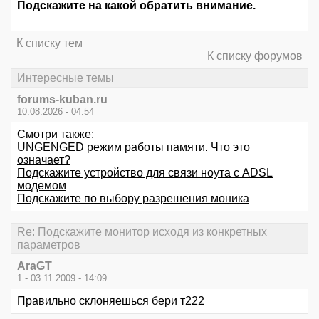
Подскажите на какой обратить внимание.
К списку тем
К списку форумов
Интересные темы
forums-kuban.ru
10.08.2026 - 04:54
Смотри также:
UNGENGED режим работы памяти. Что это
означает?
Подскажите устройство для связи ноута с ADSL
модемом
Подскажите по выбору разрешения моника
Re: Подскажите монитор исходя из конкретных
параметров
AraGT
1 - 03.11.2009 - 14:09
Правильно склоняешься бери т222