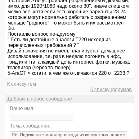
4-Старый > не устраивает разрешением и дюймами.
имхо, для 1920*1080 надо около 30", иначе слишком
мелко всё; хотя если есть хорошие варианты 23-24
которые могут нормально работать с разрешением
меньше "родного", то может быть и их рассмотрел
бы.
Поставлю вопрос по-другому:
" Есть ли достойные аналоги Т220 исходя из
перечисленных требований ? "
Дизайн значения не имеет, планируется домашнее
использование, т.е. раз в неделю погонять в нфс,
грид или гта, а каждый день интернет, фотки, музыка,
телевизор (через тв-тюнер).
5-AraGT > кстати, а чем же отличаются 220 от 2233 ?
К списку тем
К списку форумов
Добавить новое сообщение
Ваше имя:
Тема сообщения: