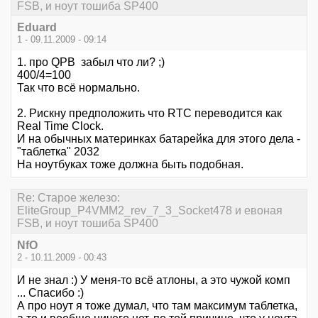
FSB, и ноут тошиба SP400
Eduard
1 - 09.11.2009 - 09:14
1. про QPB забыл что ли? ;)
400/4=100
Так что всё нормально.
2. Рискну предположить что RTC переводится как
Real Time Clock.
И на обычных материнках батарейка для этого дела -
"таблетка" 2032
На ноутбуках тоже должна быть подобная.
Re: Старое железо:
EliteGroup_P4VMM2_rev_7_3_Socket478 и евоная
FSB, и ноут тошиба SP400
NfO
2 - 10.11.2009 - 00:43
И не знал :) У меня-то всё атлоны, а это чужой комп
... Спасибо :)
А про ноут я тоже думал, что там максимум таблетка,