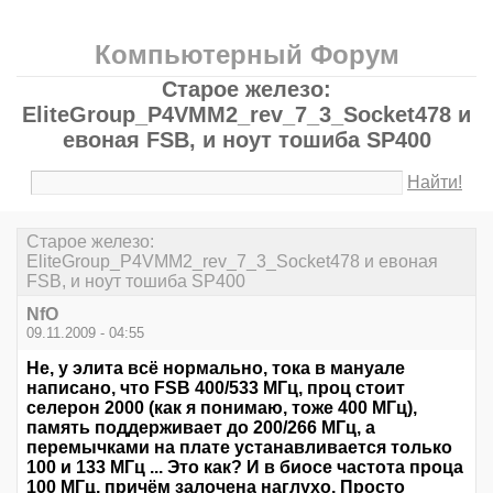
Компьютерный Форум
Старое железо:
EliteGroup_P4VMM2_rev_7_3_Socket478 и
евоная FSB, и ноут тошиба SP400
Найти!
Старое железо:
EliteGroup_P4VMM2_rev_7_3_Socket478 и евоная
FSB, и ноут тошиба SP400
NfO
09.11.2009 - 04:55
Не, у элита всё нормально, тока в мануале
написано, что FSB 400/533 МГц, проц стоит
селерон 2000 (как я понимаю, тоже 400 МГц),
память поддерживает до 200/266 МГц, а
перемычками на плате устанавливается только
100 и 133 МГц ... Это как? И в биосе частота проца
100 МГц, причём залочена наглухо. Просто