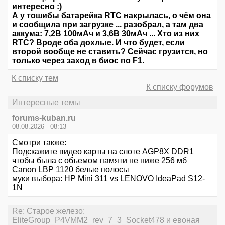
интересно :)
А у тошибы батарейка RTC накрылась, о чём она
и сообщила при загрузке ... разобрал, а там два
аккума: 7,2В 100мАч и 3,6В 30мАч ... Хто из них
RTC? Вроде оба дохлые. И что будет, если
второй вообще не ставить? Сейчас грузится, но
только через заход в биос по F1.
К списку тем
К списку форумов
Интересные темы
forums-kuban.ru
08.08.2026 - 08:13
Смотри также:
Подскажите видео карты на слоте AGP8X DDR1
чтобы была с объемом памяти не ниже 256 мб
Canon LBP 1120 белые полосы
муки выбора: HP Mini 311 vs LENOVO IdeaPad S12-
1N
Re: Старое железо:
EliteGroup_P4VMM2_rev_7_3_Socket478 и евоная