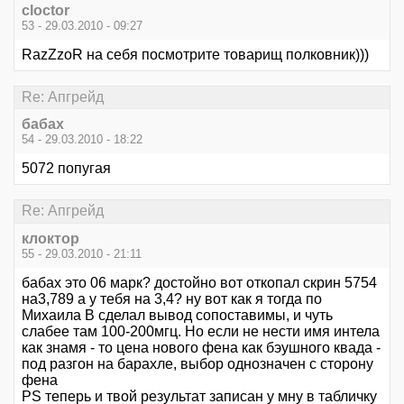
cloctor
53 - 29.03.2010 - 09:27
RazZzoR на себя посмотрите товарищ полковник)))
Re: Апгрейд
бабах
54 - 29.03.2010 - 18:22
5072 попугая
Re: Апгрейд
клоктор
55 - 29.03.2010 - 21:11
бабах это 06 марк? достойно вот откопал скрин 5754
на3,789 а у тебя на 3,4? ну вот как я тогда по
Михаила В сделал вывод сопоставимы, и чуть
слабее там 100-200мгц. Но если не нести имя интела
как знамя - то цена нового фена как бэушного квада -
под разгон на барахле, выбор однозначен с сторону
фена
PS теперь и твой результат записан у мну в табличку