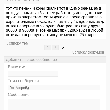
60 - 06.04.2010 - 19:29
тот кто пеньки и коры хвалит тот видимо фанат, амд
походу с памятью быстрее работать умеет, даж ради
прикола эверестом тесты делаю а после сравниваю,
охренительные показатели памяти у 4х ядерных амд,
интел наверное игры рулит быстрее, так как у друга
q6600 и 9600gt и все на мах при 1280х1024 в любой
игре дает хорошую картинку не меньше 25 кадров
К списку тем
1
2
>
К списку форумов
Добавить новое сообщение
Ваше имя:
Тема сообщения:
Сообщение: