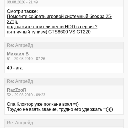
08.08.2026 - 21:49
Смотри также:
Помогите собрать игровой системный блок за 25-
27т.р.
подскажите стоит ли нести HDD в сервис?
пятничный тупизм) GTS8600 VS GT220
Re: Апгрейд
Михаил В
51 - 29.03.2010 - 07:26
49 - ага
Re: Апгрейд
RazZzoR
52 - 29.03.2010 - 09:23
Опа Клоктор уже полкана взял =))
Трудно не взять звание, трудно его удержать =)))))
Re: Апгрейд