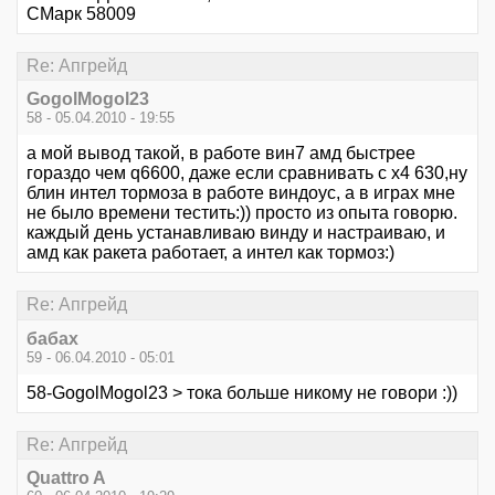
СМарк 58009
Re: Апгрейд
GogolMogol23
58 - 05.04.2010 - 19:55
а мой вывод такой, в работе вин7 амд быстрее
гораздо чем q6600, даже если сравнивать с x4 630,ну
блин интел тормоза в работе виндоус, а в играх мне
не было времени тестить:)) просто из опыта говорю.
каждый день устанавливаю винду и настраиваю, и
амд как ракета работает, а интел как тормоз:)
Re: Апгрейд
бабах
59 - 06.04.2010 - 05:01
58-GogolMogol23 > тока больше никому не говори :))
Re: Апгрейд
Quattro A