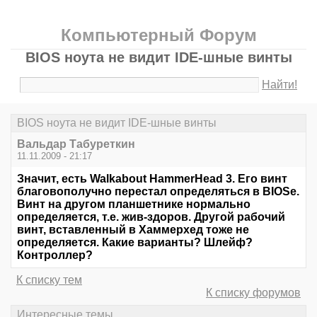
Компьютерный Форум
BIOS ноута не видит IDE-шные винты
Найти!
BIOS ноута не видит IDE-шные винты
Вальдар Табуреткин
11.11.2009 - 21:17
Значит, есть Walkabout HammerHead 3. Его винт
благовополучно перестал определяться в BIOSе.
Винт на другом планшетнике нормально
определяется, т.е. жив-здоров. Другой рабочий
винт, вставленный в Хаммерхед тоже не
определяется. Какие варианты? Шлейф?
Контроллер?
К списку тем
К списку форумов
Интересные темы