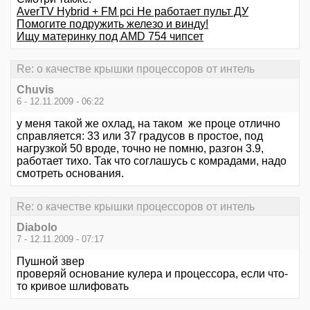
AverTV Hybrid + FM pci Не работает пульт ДУ
Помогите подружить железо и винду!
Ищу материнку под AMD 754 чипсет
Re: о качестве крышки процессоров от интель
Chuvis
6 - 12.11.2009 - 06:22
у меня такой же охлад, на таком же проце отлично
справляется: 33 или 37 градусов в простое, под
нагрузкой 50 вроде, точно не помню, разгон 3.9,
работает тихо. Так что соглашусь с комрадами, надо
смотреть основания.
Re: о качестве крышки процессоров от интель
Diabolo
7 - 12.11.2009 - 07:17
Пушной звер
проверяй основание кулера и процессора, если что-
то кривое шлифовать