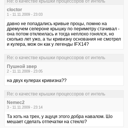
Re: о качестве крышки процессоров от интель
cloctor
1 - 11.11.2009 - 23:03
давно не попадались кривые процы, помню на
дремучем селероне крышку по периметру стачивал -
она потом отклеилась и тогда неплохо гонялся, но
сколько лет ужо, а ты кривизну основания не смотрел
и кулера, мож он как у легенды IFX14?
Re: о качестве крышки процессоров от интель
Пушной звер
2 - 11.11.2009 - 23:05
на двух кулерах кривизна??
Re: о качестве крышки процессоров от интель
Nemec2
3 - 11.11.2009 - 23:14
Та хоть на трех, у ацуця этого добра навалом. Шо
мешает сделать отпечатки на стекло?