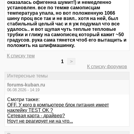
оказалась офигенна шумит!) и немедленно
установлен. все по темже самописцам
температура упала, но вот положенную 1066
шину проц все так и не взял.. хотя на ней, был
стабильный целый час и я уж подумал что все
удалось.. и вот щупая чуть теплые тепловые
трубки и глижу на самописец который кажит ~50
градусов. рука сама тянется чтоб его вытащить и
положить на шлифмашинку.
К списку тем
1
>
К списку форумов
Интересные темы
forums-kuban.ru
06.08.2026 - 14:19
Смотри также:
OFF. У кого в компьютере блок питания имеет
наклейку TEST OK ?
Сетевая карта - драйвер?
Ноут не реагирует ни на что...