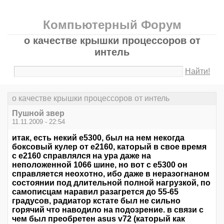
Компьютерный Форум
о качестве крышки процессоров от
интель
Найти!
о качестве крышки процессоров от интель
Пушной звер
11.11.2009 - 22:54
итак, есть некий е5300, был на нем некогда
боксовый кулер от е2160, каторый в свое время
с е2160 справлялся на ура даже на
неположенной 1066 шине, но вот с е5300 он
справляется неохотно, ибо даже в неразогнаном
состоянии под длительной полной нагрузкой, по
самописцам наравил разагрется до 55-65
градусов, радиатор кстате был не сильно
горячий что наводило на подозрение. в связи с
чем был преобретен asus v72 (каторый как