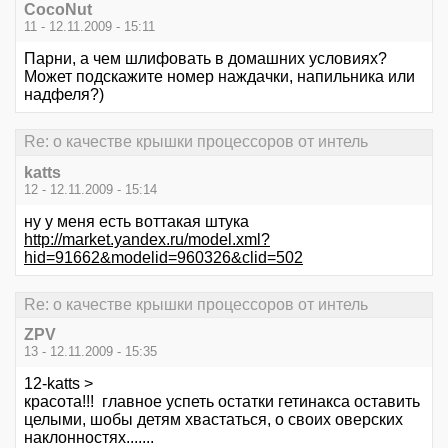
CocoNut
11 - 12.11.2009 - 15:11
Парни, а чем шлифовать в домашних условиях?
Может подскажите номер наждачки, напильника или
надфеля?)
Re: о качестве крышки процессоров от интель
katts
12 - 12.11.2009 - 15:14
ну у меня есть воттакая штука
http://market.yandex.ru/model.xml?
hid=91662&modelid=960326&clid=502
Re: о качестве крышки процессоров от интель
ZPV
13 - 12.11.2009 - 15:35
12-katts >
красота!!! главное успеть остатки гетинакса оставить
целыми, шобы детям хвастаться, о своих оверских
наклонностях.......