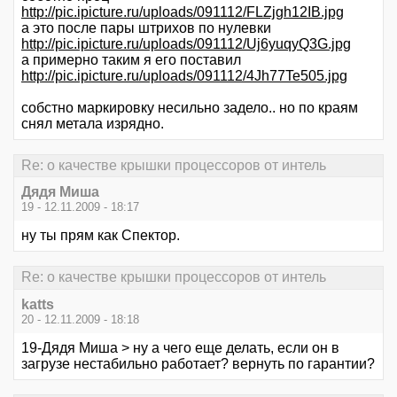
http://pic.ipicture.ru/uploads/091112/FLZjgh12IB.jpg
а это после пары штрихов по нулевки
http://pic.ipicture.ru/uploads/091112/Uj6yuqyQ3G.jpg
а примерно таким я его поставил
http://pic.ipicture.ru/uploads/091112/4Jh77Te505.jpg
собстно маркировку несильно задело.. но по краям
снял метала изрядно.
Re: о качестве крышки процессоров от интель
Дядя Миша
19 - 12.11.2009 - 18:17
ну ты прям как Спектор.
Re: о качестве крышки процессоров от интель
katts
20 - 12.11.2009 - 18:18
19-Дядя Миша > ну а чего еще делать, если он в
загрузе нестабильно работает? вернуть по гарантии?