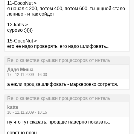
11-CocoNut >
я начал с 200, потом 400, потом 600, тыщщной стало
лениво - и так сойдет
12-katts >
сурово :)))))
15-CocoNut >
его не надо проверять, его надо шлифовать...
Re: о качестве крышки процессоров от интель
Дядя Миша
17 - 12.11.2009 - 16:00
а ежли проц зашлифовать - маркеровко сотрется.
Re: о качестве крышки процессоров от интель
katts
18 - 12.11.2009 - 18:15
ну что тут сказать, прощще наверно показать..
собстно проц