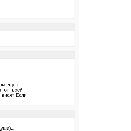
там ещё с
т от твоей
 висят. Если
уши)...