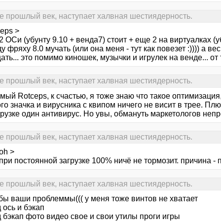
е прошлый век, наступает халвная шестиядерность.
eps >
2 ОСи (убунту 9.10 + венда7) стоит + еще 2 на виртуалках (у
у фряху 8.0 мучать (или она меня - тут как повезет :)))) а ве
ть... это помимо киношек, музычки и игрулек на венде... от 
е прошлый век, наступает халвная шестиядерность.
ый Rotceps, к счастью, я тоже знаю что такое оптимизация
го значка и вирусника с квипом ничего не висит в трее. Плю
рузке один антивирус. Но увы, обмануть маркетологов непр
е прошлый век, наступает халвная шестиядерность.
oh >
при постоянной загрузке 100% ничё не тормозит. причина - 
е прошлый век, наступает халвная шестиядерность.
 бы ваши проблеммы((( у меня тоже винтов не хватает
 ось и бэкап
 бэкап фото видео свое и свои утилы проги игры