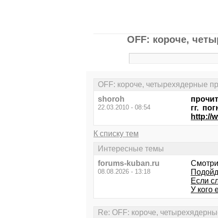
OFF: короче, чет
OFF: короче, четырехядерные пр
shoroh
прочит
22.03.2010 - 08:54
гг. по
http:/
К списку тем
Интересные темы
forums-kuban.ru
Смотри
08.08.2026 - 13:18
Подойде
Если с
У кого 
Re: OFF: короче, четырехядерны