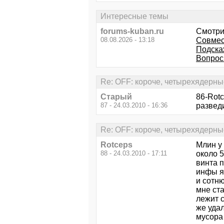
Интересные темы
forums-kuban.ru
Смотри
08.08.2026 - 13:18
Совмес
Подскаж
Вопрос
Re: OFF: короче, четырехядерны
Старый
86-Rotc
87 - 24.03.2010 - 16:36
разведи
Re: OFF: короче, четырехядерны
Rotceps
Млин у
88 - 24.03.2010 - 17:11
около 5
винта 
инфы я 
и сотню
мне ста
лежит с
же уда
мусора