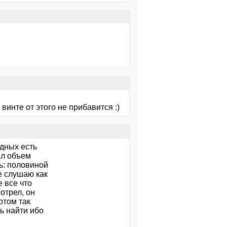
 винте от этого не прибавится :)
одных есть
ал объем
ь: половиной
е слушаю как
е все что
отрел, он
отом так
ь найти ибо