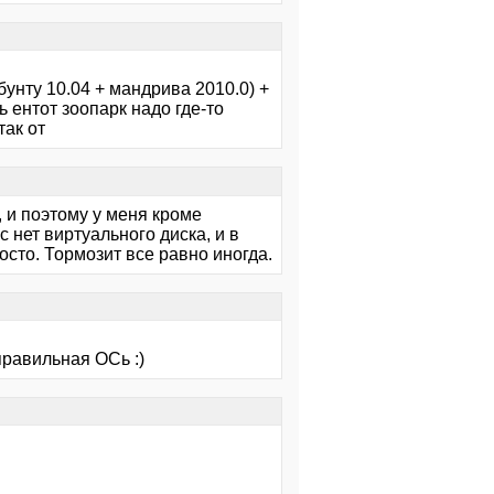
бунту 10.04 + мандрива 2010.0) +
сь ентот зоопарк надо где-то
так от
, и поэтому у меня кроме
с нет виртуального диска, и в
осто. Тормозит все равно иногда.
правильная ОСь :)