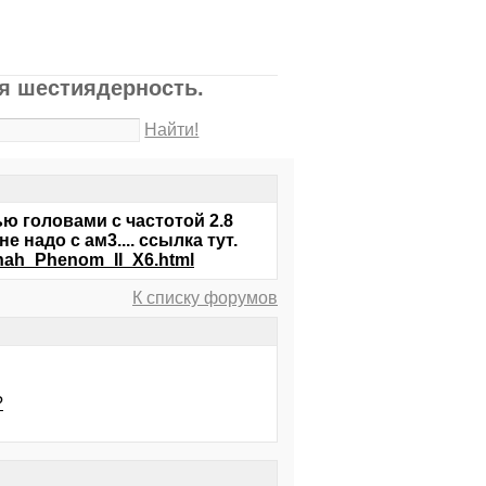
я шестиядерность.
Найти!
ью головами с частотой 2.8
е надо с ам3.... ссылка тут.
enah_Phenom_II_X6.html
К списку форумов
?