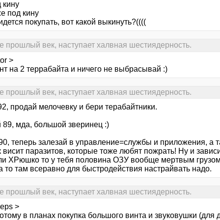
 кину
е под кину
дется покупать, вот какой выкинуть?((((
е прошлый век, наступает халвная шестиядерность.
or >
нт на 2 террабайта и ничего не выбрасывай :)
е прошлый век, наступает халвная шестиядерность.
 92, продай мелочевку и бери терабайтники.
89, мда, большой зверинец :)
 90, теперь залезай в управление=службы и приложения, а 
 висит паразитов, которые тоже любят пожрать! Ну и зависи
сли ХРюшко то у тебя половина ОЗУ вообще мертвым грузом
а то там всеравно для быстродействия настрайвать надо.
е прошлый век, наступает халвная шестиядерность.
eps >
 потому в планах покупка большого винта и звуковушки (для д