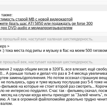
 также:
тимость старой МВ с новой видеокартой
ете брать щас ATI 5850 или подаждать ge forse 300
 про DVD-audio и медиапроигрывателям
е прошлый век, наступает халвная шестиядерность.
eps >
 :) тока места под рипы и музыку в flac на моем 500 гиговом
е прошлый век, наступает халвная шестиядерность.
 меня 2 харда общим весов в 320ГБ, все влезает, ещё своб
0... А раньше только и делал что раз в 3-4 месяца увеличив
путем замены\дополнения. Но потом осознал страшную вещ
не пользуюсь, одну и туже музыку послушав раз 5-6 тоже н
 фильмов на которые не стоит второй раз смотреть... Короч
ло не интересно поудалял. Счас так - фильмец скачал, посм
 месяц на случаи когда кенты приходят за "Залей ченить", п
ляю. А так в огромной файлопомойке довольно трудно ченит
 валом.