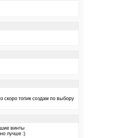
но скоро топик создам по выбору
льшие винты
но лучше :)