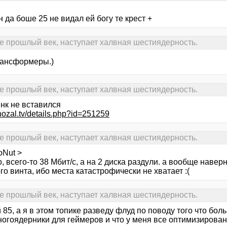
н да боше 25 не видал ей богу те крест +
е прошлый век, наступает халвная шестиядерность.
рансформеры.)
е прошлый век, наступает халвная шестиядерность.
инк не вставился
inozal.tv/details.php?id=251259
е прошлый век, наступает халвная шестиядерность.
oNut >
, всего-то 38 Мбит/с, а на 2 диска раздули. а вообще навер
о винта, ибо места катастрофически не хватает :(
е прошлый век, наступает халвная шестиядерность.
85, а я в этом топике разведу флуд по поводу того что бо
ногоядерники для геймеров и что у меня все оптимизирован