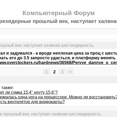
Компьютерный Форум
ырехядерные прошлый век, наступает халвна
ошлый век, наступает халвная шестиядерность.
ал и задумался - а вроде неплохая цена за проц с шест
гнать его до 3.5 запросто удасться, и платформу менять н
/www.overclockers.ru/hardnews/36568/Pervye_dannye_o_c
1
2
3
>
 также:
т ли сумка 15,4" ноуту 15,6"?
ломалась одна нога на процессоре. Можно ли восстановить
есть вентилятор для видеокарты?
е прошлый век, наступает халвная шестиядерность.