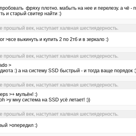
пробовать фряху плотно. мабыть на нее и перелезу. а чё - п
ть и старый свитер найти :)
е прошлый век, наступает халвная шестиядерность.
tor >все выкинуть и купить 2 по 2тб и в зеркало :)
е прошлый век, наступает халвная шестиядерность.
ado >
диота :) а на систему SSD быстрый - и тогда ваще порядок :
е прошлый век, наступает халвная шестиядерность.
eps >+ мульён! :)
oh >у мну система на SSD усё летает! :))
е прошлый век, наступает халвная шестиядерность.
рый >опередил :)