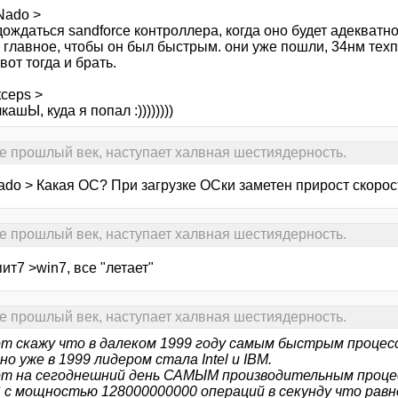
Nado >
дождаться sandforce контроллера, когда оно будет адекватно
, главное, чтобы он был быстрым. они уже пошли, 34нм тех
вот тогда и брать.
ceps >
кашЫ, куда я попал :))))))))
е прошлый век, наступает халвная шестиядерность.
ado > Какая ОС? При загрузке ОСки заметен прирост скорос
е прошлый век, наступает халвная шестиядерность.
ит7 >win7, все "летает"
е прошлый век, наступает халвная шестиядерность.
от скажу что в далеком 1999 году самым быстрым процес
, но уже в 1999 лидером стала Intel и IBM.
от на сегоднешний день САМЫМ производительным проце
c мощностью 128000000000 операций в секунду что равн