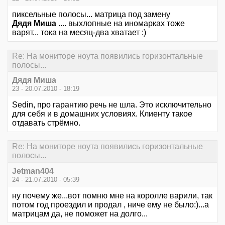
пиксельные полосы... матрица под замену
Дядя Миша
.... выхлопные на иномарках тоже
варят... тока на месяц-два хватает :)
Re: На мониторе ноута появились горизонтальные
полосы...
Дядя Миша
23 - 20.07.2010 - 18:19
Sedin, про гарантию речь не шла. Это исключительно
для себя и в домашних условиях. Клиенту такое
отдавать стрёмно.
Re: На мониторе ноута появились горизонтальные
полосы...
Jetman404
24 - 21.07.2010 - 05:39
ну почему же...вот помню мне на королле варили, так
потом год проездил и продал , ниче ему не было:)...а
матрицам да, не поможет на долго...