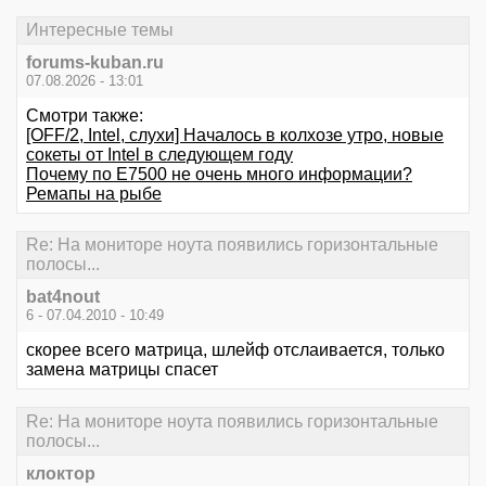
Интересные темы
forums-kuban.ru
07.08.2026 - 13:01
Смотри также:
[OFF/2, Intel, слухи] Началось в колхозе утро, новые
сокеты от Intel в следующем году
Почему по Е7500 не очень много информации?
Ремапы на рыбе
Re: На мониторе ноута появились горизонтальные
полосы...
bat4nout
6 - 07.04.2010 - 10:49
скорее всего матрица, шлейф отслаивается, только
замена матрицы спасет
Re: На мониторе ноута появились горизонтальные
полосы...
клоктор