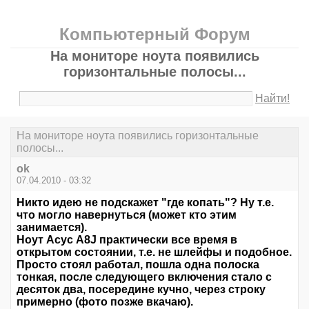
Компьютерный Форум
На мониторе ноута появились
горизонтальные полосы...
Найти!
На мониторе ноута появились горизонтальные
полосы...
ok
07.04.2010 - 03:32
Никто идею не подскажет "где копать"? Ну т.е.
что могло навернуться (может кто этим
занимается).
Ноут Асус А8J практически все время в
открытом состоянии, т.е. не шлейфы и подобное.
Просто стоял работал, пошла одна полоска
тонкая, после следующего включения стало с
десяток два, посередине кучно, через строку
примерно (фото позже вкачаю).