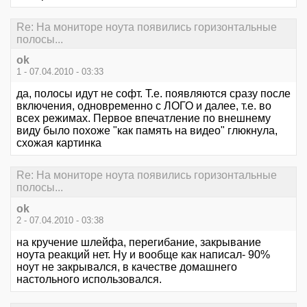
Re: На мониторе ноута появились горизонтальные
полосы...
ok
1 - 07.04.2010 - 03:33
да, полосы идут не софт. Т.е. появляются сразу после
включения, одновременно с ЛОГО и далее, т.е. во
всех режимах. Первое впечатление по внешнему
виду было похоже "как память на видео" глюкнула,
схожая картинка
Re: На мониторе ноута появились горизонтальные
полосы...
ok
2 - 07.04.2010 - 03:38
на кручение шлейфа, перегибание, закрывание
ноута реакций нет. Ну и вообще как написал- 90%
ноут не закрывался, в качестве домашнего
настольного использовался.