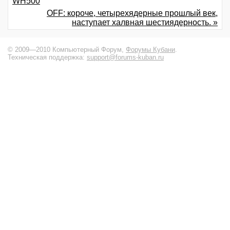
WH500
OFF: короче, четырехядерные прошлый век,
наступает халвная шестиядерность. »
© 2009—2010 Компьютерный Форум,
Форумы Кубани
.
Техническая поддержка:
support@forums-kuban.ru