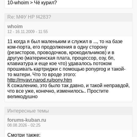
10-whoim > Чё курил?
Re: МФУ HP f4283?
whoim
12 - 16.11.2009 - 11:55
11 когда я был маленьким и служил в ..., то на базе
ком-порта, его продолжения в одну сторону
(резисторов, проводочков, крокодильчиков) и в
другую (материнская плата, процессор, озу, бп,
клавиатура и еще кое что) удавалось потоком
прошивать картриджи с помощью ponyprog и такой-
то матери. Что то вроде этого:
http://myavr.narod.ru/pony.htm
К сожалению, это было так давно, и такой неправдой,
что все уже, конечно, изменилось.. Простите
великодушно
Интересные темы
forums-kuban.ru
08.08.2026 - 02:25
Смотри также: