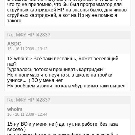
что то не припомню, что бы был программатор для
струйных картриджей НР, на эпсоны было, для чипов
струйных картриджей, а вот на Нр ну не помню я
такого
Re: МФУ HP f4283?
ASDC
15 - 16.11.2009 - 13:12
12-whoim > Всё таки веселишь, может веселящий
газ?
"удавалось потоком прошивать картриджи"
Не я понимаю что неуч то я, в школе на тройки
учился... :) ВО у меня нет
Ну вообщем извини, но каламбур прямо таки вышел!
Re: МФУ HP f4283?
whoim
16 - 18.11.2009 - 12:44
15 ну, ВО и у меня нет) да, тут, на работе, без газа
весело )
не потоком фотонных некрофеидальных лучей, а