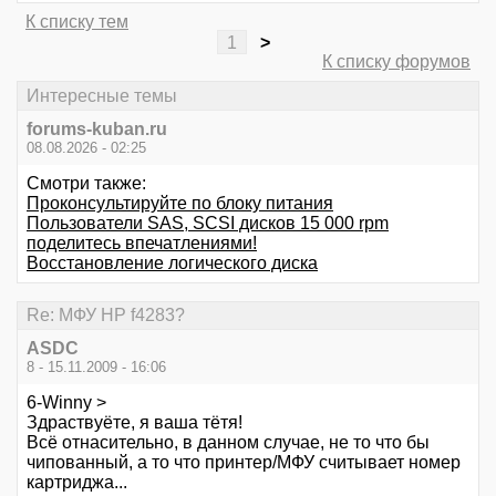
К списку тем
1
>
К списку форумов
Интересные темы
forums-kuban.ru
08.08.2026 - 02:25
Смотри также:
Проконсультируйте по блоку питания
Пользователи SAS, SCSI дисков 15 000 rpm
поделитесь впечатлениями!
Восстановление логического диска
Re: МФУ HP f4283?
ASDC
8 - 15.11.2009 - 16:06
6-Winny >
Здраствуёте, я ваша тётя!
Всё отнасительно, в данном случае, не то что бы
чипованный, а то что принтер/МФУ считывает номер
картриджа...