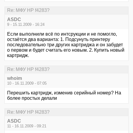
Re: МФУ HP f4283?
ASDC
9 - 15.11.2009 - 16:24
Если выполнили всё по интсрукции и не помогло,
остаётся два варианта: 1. Подсунуть принтеру
последовательно три других картриджа и он забудет
о первом и будет считать его новым. 2. Купить новый
картридж.
Re: МФУ HP f4283?
whoim
10 - 16.11.2009 - 07:05
Перешить картридж, изменив серийный номер? На
более простых делали
Re: МФУ HP f4283?
ASDC
11 - 16.11.2009 - 09:21