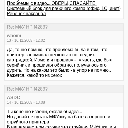
Проблемы с видео....ОВЕРЫ,СПАСАЙТЕ!
Системный блок для рабочего компа (офис, 1С, инет)
Ребёнок наклацал
Re: МФУ HP f4283?
whoim
13 - 16.11.2009 - 12:02
Да, точно помню, что проблема была в том, что
принтер запоминал несколько последних
картриджей. Изменяя прошиву - ту часть, где был
серийник и прошивая обратно, получалось его
дурить. Но на каком это было - в упор не помню..
Кажется, какой то из xerox
Re: МФУ HP f4283?
ASDC
14 - 16.11.2009 - 13:08
Ты конечно извени, ежели обидел...
Но давай не путать МФУшку на базе лазерного и
струйного принтера
В нашем частном случае это струйная МФУшка, и я