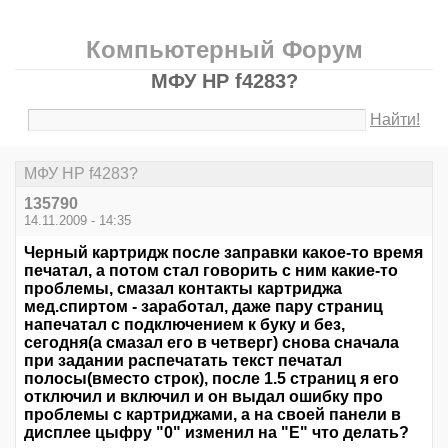
Компьютерный Форум
МФУ HP f4283?
Найти!
МФУ HP f4283?
135790
14.11.2009 - 14:35
Черный картридж после заправки какое-то время
печатал, а потом стал говорить с ним какие-то
проблемы, смазал контакты картриджа
мед.спиртом - заработал, даже пару страниц
напечатал с подключением к буку и без,
сегодня(а смазал его в четверг) снова сначала
при задании распечатать текст печатал
полосы(вместо строк), после 1.5 страниц я его
отключил и включил и он выдал ошибку про
проблемы с картриджами, а на своей панели в
дисплее цыфру "0" изменил на "Е" что делать?