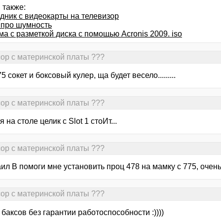
 также:
дник с видеокарты на телевизор
 про шумность
а с разметкой диска с помощью Acronis 2009. iso
сор с материнской платы ???
5 сокет и боксовый кулер, ща будет весело.........
сор с материнской платы ???
я на столе целик c Slot 1 стоИт...
сор с материнской платы ???
ил В помоги мне установить проц 478 на мамку с 775, очень 
сор с материнской платы ???
о баксов без гарантии работоспособности :))))