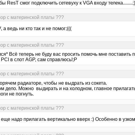
ы ResT смог подключить сетевуху к VGA входу телека........;
сор с материнской платы ???
, а ведь ни кто так и не помог;(((
сор с материнской платы ???
лся* Всё теперь не буду вас просить помочь мне поставить
PCI в слот AGP, сам справлюсь!;Р
сор с материнской платы ???
орячем радиаторе, чтобы не выдрать из сокета.
ом дело. Можно выдирать и на холодном, главное прилагать
оги не погнуть.
сор с материнской платы ???
о еще надо прилагать вертикально вверх :) Особенно в узко