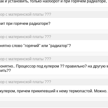
ак и установить, только наоборот и при горячем радиаторе, 
сор с материнской платы ???
ачит при горячем радиаторе?
сор с материнской платы ???
онятно слово "горячий" или "радиатор"?
сор с материнской платы ???
 понятно.. Процессор под кулером ?? правильно? на другую
вить??
сор с материнской платы ???
д кулером, причем прикипевший к нему термопастой. Можно.