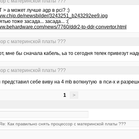
сор с материнской платы ???
 > а может лучше agp в pci? :)
www.chip.de/newsbilder/3243251_b243292ee9.jpg
ятью тоже засада... засада... :(
www.behardware.com/news/7760/ddr2-to-ddr-convertor.html
сор с материнской платы ???
от, мне бы сначала кабель, ьа то сегодня телек привезут над
сор с материнской платы ???
я представил себе виву на 4 mb воткнутую в пси-х и разреш
1
>