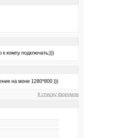
о к компу подключать;)))
ение на моне 1280*800 )))
К списку форумов