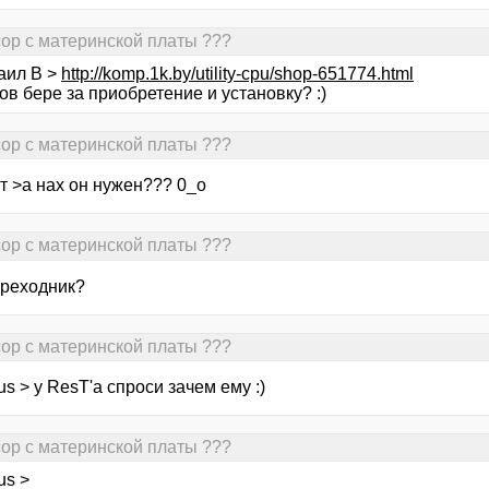
сор с материнской платы ???
аил В >
http://komp.1k.by/utility-cpu/shop-651774.html
ов бере за приобретение и установку? :)
сор с материнской платы ???
т >а нах он нужен??? 0_о
сор с материнской платы ???
реходник?
сор с материнской платы ???
us > у ResT'a спроси зачем ему :)
сор с материнской платы ???
us >