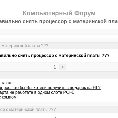
Компьютерный Форум
авильно снять процессор с материнской пл
с материнской платы ???
авильно снять процессор с материнской платы ???
1
>
 также:
прос: что бы Вы хотели получить в подарок на НГ?
арта не работате в одном слоте PCI-E
с компом!
сор с материнской платы ???