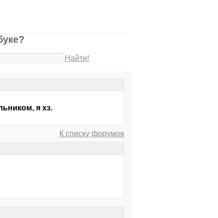
буке?
Найти!
ьником, я хз.
К списку форумов