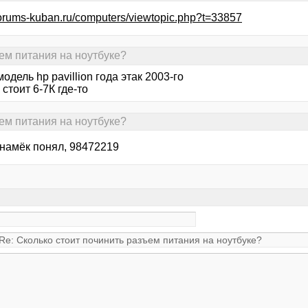
/forums-kuban.ru/computers/viewtopic.php?t=33857
ъем питания на ноутбуке?
модель hp pavillion года этак 2003-го
 стоит 6-7К где-то
ъем питания на ноутбуке?
 намёк понял, 98472219