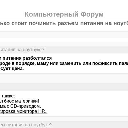
Компьютерный Форум
ько стоит починить разъем питания на ноут
питания на ноутбуке?
 питания разболтался
роде в порядке, маму или заменить или пофиксить паял
сует цена.
 также:
л биос материнки!
ма с CD-приводом.
ировка монитора НР...
ъем питания на ноутбуке?